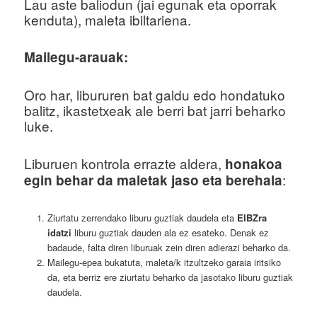
Lau aste baliodun (jai egunak eta oporrak
kenduta), maleta ibiltariena.
Mailegu-arauak:
Oro har, libururen bat galdu edo hondatuko
balitz, ikastetxeak ale berri bat jarri beharko
luke.
Liburuen kontrola errazte aldera,
honakoa
:
egin behar da maletak jaso eta berehala
Ziurtatu zerrendako liburu guztiak daudela eta
EIBZra
idatzi
liburu guztiak dauden ala ez esateko. Denak ez
badaude, falta diren liburuak zein diren adierazi beharko da.
Mailegu-epea bukatuta, maleta/k itzultzeko garaia iritsiko
da, eta berriz ere ziurtatu beharko da jasotako liburu guztiak
daudela.