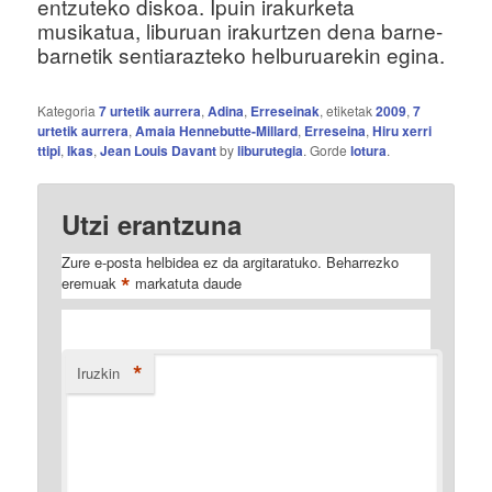
entzuteko diskoa. Ipuin irakurketa
musikatua, liburuan irakurtzen dena barne-
barnetik sentiarazteko helburuarekin egina.
Kategoria
7 urtetik aurrera
,
Adina
,
Erreseinak
, etiketak
2009
,
7
urtetik aurrera
,
Amaia Hennebutte-Millard
,
Erreseina
,
Hiru xerri
ttipi
,
Ikas
,
Jean Louis Davant
by
liburutegia
. Gorde
lotura
.
Utzi erantzuna
Zure e-posta helbidea ez da argitaratuko.
Beharrezko
*
eremuak
markatuta daude
*
Iruzkin