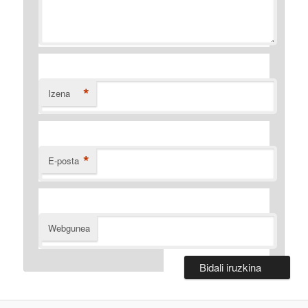
*
Izena
*
E-posta
Webgunea