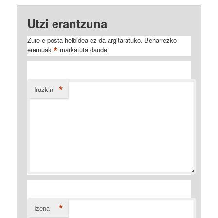
Utzi erantzuna
Zure e-posta helbidea ez da argitaratuko.
Beharrezko
*
eremuak
markatuta daude
*
Iruzkin
*
Izena