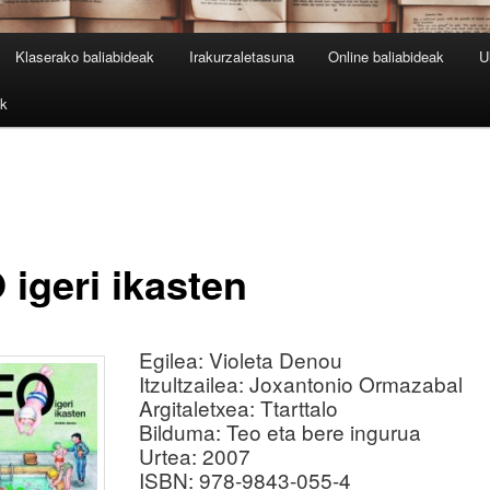
Klaserako baliabideak
Irakurzaletasuna
Online baliabideak
U
ak
 igeri ikasten
Egilea: Violeta Denou
Itzultzailea: Joxantonio Ormazabal
Argitaletxea: Ttarttalo
Bilduma: Teo eta bere ingurua
Urtea: 2007
ISBN: 978-9843-055-4