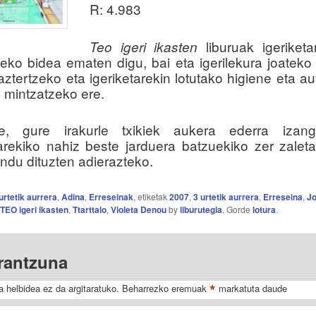
R: 4.983
liburuak igeriketa
Teo igeri ikasten
iteko bidea ematen digu, bai eta igerilekura joateko
aztertzeko eta igeriketarekin lotutako higiene eta a
z mintzatzeko ere.
de, gure irakurle txikiek aukera ederra izan
tarekiko nahiz beste jarduera batzuekiko zer zalet
ndu dituzten adierazteko.
urtetik aurrera
,
Adina
,
Erreseinak
, etiketak
2007
,
3 urtetik aurrera
,
Erreseina
,
Jo
TEO igeri ikasten
,
Ttarttalo
,
Violeta Denou
by
liburutegia
. Gorde
lotura
.
erantzuna
*
a helbidea ez da argitaratuko.
Beharrezko eremuak
markatuta daude