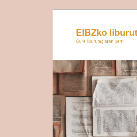
Egin
salto
lehenengo
EIBZko liburu
mailako
Gure liburutegiaren berri
edukira