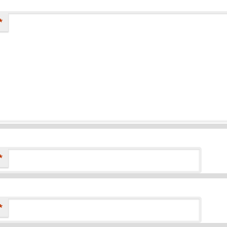
*
*
*