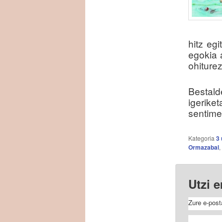
hitz eg
egokia 
ohiture
Bestal
igerike
sentime
Kategoria
3 
Ormazabal
,
Utzi 
Zure e-post