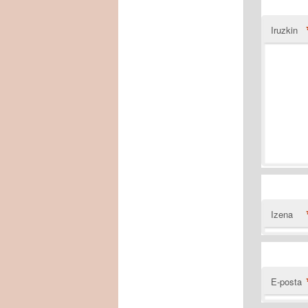
Iruzkin
Izena
E-posta