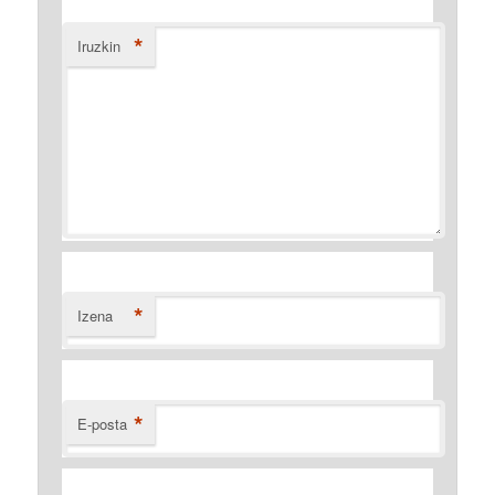
*
Iruzkin
*
Izena
*
E-posta