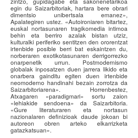
zintzo, gupidagabe eta sakonenetarikoa
egin du Saizarbitoriak, hartara bere obrari
dimentsio unibertsala emanez»,
Apalategiren ustez. «Autoironiaren bitartez,
euskal nortasunaren tragikomedia intimoa
behin eta berriro azalak bistan utziz,
kulturalki periferiko sentitzen den ororentzat
irtenbide posible berri bat eskaintzen du,
norberaren exotikotasunaren derrigorrezko
onarpenetik urrun. Postmodernismo
globalak inposatzen duen jarrera likido eta
onarbera gainditu egiten duen irtenbide
neomoderno handinahi bezain zorrotza da
Saizarbitoriarena». Horrenbestez,
Atxagaren «paradigmari» sortu zaion
«lehiakide sendoena» da Saizarbitoria.
«Gure literaturaren eta nortasun
nazionalaren definizioak daude jokoan bi
autoreon obren arteko elkarrizketa
gatazkatsuan».