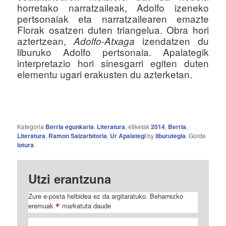
horretako narratzaileak, Adolfo izeneko
pertsonaiak eta narratzailearen emazte
Florak osatzen duten triangelua. Obra hori
aztertzean,
izendatzen du
Adolfo-Atxaga
liburuko Adolfo pertsonaia. Apalategik
interpretazio hori sinesgarri egiten duten
elementu ugari erakusten du azterketan.
Kategoria
Berria egunkaria
,
Literatura
, etiketak
2014
,
Berria
,
Literatura
,
Ramon Saizarbitoria
,
Ur Apalategi
by
liburutegia
. Gorde
lotura
.
Utzi erantzuna
Zure e-posta helbidea ez da argitaratuko.
Beharrezko
*
eremuak
markatuta daude