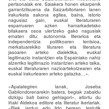
pertsonaiak ere. Saiakera honen ekarpenik
garrantzitsuena da Saizarbitoriaren lanen
irakurketa sakona egitea, baina, istorio
nagusiaz gain, euskal literaturaren
esparruaren azken hamarkadetako
bilakaera osoa ulertzeko gako nagusiak
ematen ditu: autonomia literarioa eta
independentzia politikoaren tentsioa,
merkatuarekiko liluraren eta literatura
jasoaren arteko dialektika, euskal
legitimazio instantzien eta Espainiako nahiz
atzerriko legitimazio instantzien arteko talka,
euskal literaturaren nazioartekotzearen eta
euskal irakurlearen arteko gatazka…».
«Apalategiren lanak, Joseba
Gabilondorenarekin batera, begiak zabaldu
dizkigu bati baino gehiagori», aitortu du
Iñaki Aldekoa editore eta literatur ikerlariak.
«Biek, jardun edo ildo berean, testutik