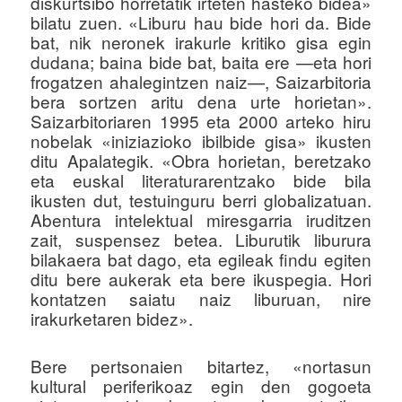
diskurtsibo horretatik irteten hasteko bidea»
bilatu zuen. «Liburu hau bide hori da. Bide
bat, nik neronek irakurle kritiko gisa egin
dudana; baina bide bat, baita ere —eta hori
frogatzen ahalegintzen naiz—, Saizarbitoria
bera sortzen aritu dena urte horietan».
Saizarbitoriaren 1995 eta 2000 arteko hiru
nobelak «iniziazioko ibilbide gisa» ikusten
ditu Apalategik. «Obra horietan, beretzako
eta euskal literaturarentzako bide bila
ikusten dut, testuinguru berri globalizatuan.
Abentura intelektual miresgarria iruditzen
zait, suspensez betea. Liburutik liburura
bilakaera bat dago, eta egileak findu egiten
ditu bere aukerak eta bere ikuspegia. Hori
kontatzen saiatu naiz liburuan, nire
irakurketaren bidez».
Bere pertsonaien bitartez, «nortasun
kultural periferikoaz egin den gogoeta