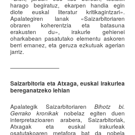
harago begiratuz, ekarpen handia egin
diote euskal literatur kritikagintzari».
Apalategiren lanak «Saizarbitoriaren
obraren koherentzia eta batasuna
erakusten du», irakurle gehienei
oharkabean pasatutako elementu askoren
berri emanez, eta geruza ezkutuak agerian
jarriz.
————————–
Saizarbitoria eta Atxaga, euskal irakurlea
bereganatzeko lehian
Apalategik Saizarbitoriaren
Bihotz bi.
nobelaz egiten duen
Gerrako kronikak
interpretazioaren arabera, Saizarbitoriak,
Atxagak eta euskal irakurleak
osatutakoaren metafora bat da nobela