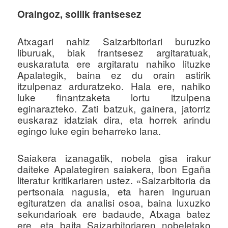
Oraingoz, soilik frantsesez
Atxagari nahiz Saizarbitoriari buruzko
liburuak, biak frantsesez argitaratuak,
euskaratuta ere argitaratu nahiko lituzke
Apalategik, baina ez du orain astirik
itzulpenaz arduratzeko. Hala ere, nahiko
luke finantzaketa lortu itzulpena
eginarazteko. Zati batzuk, gainera, jatorriz
euskaraz idatziak dira, eta horrek arindu
egingo luke egin beharreko lana.
Saiakera izanagatik, nobela gisa irakur
daiteke Apalategiren saiakera, Ibon Egaña
literatur kritikariaren ustez. «Saizarbitoria da
pertsonaia nagusia, eta haren inguruan
egituratzen da analisi osoa, baina luxuzko
sekundarioak ere badaude, Atxaga batez
ere, eta baita Saizarbitoriaren nobeletako