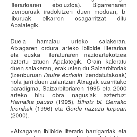
literarioaren eboluzioa). Bigarrenaren
izenburuak iradokitzen duen moduan, bi
liburuak elkarren osagarritzat ditu
Apalategik.
Duela hamalau urteko saiakeran,
Atxagaren ordura arteko ibilbide literarioa
eta euskal literaturaren nazioartekotzea
aztertu zituen Apalategik. Orain kaleratu
duen saiakeran, erakusten du Saizarbitoriak
(izenburuan
izendatutakoak)
l’autre écrivain
nola jarri duen zalantzan Atxagak ezarritako
paradigma, Saizarbitoriaren 1995 eta 2000
arteko hiru obra nagusiak aztertuz:
(1995),
Hamaika pauso
Bihotz bi. Gerrako
(1996) eta
kronikak
Gorde nazazu lurpean
(2000).
«Atxagaren ibilbide literario harrigarriak eta