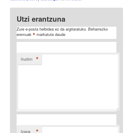
Utzi erantzuna
Zure e-posta helbidea ez da argitaratuko.
Beharrezko
*
eremuak
markatuta daude
*
Iruzkin
*
Izena