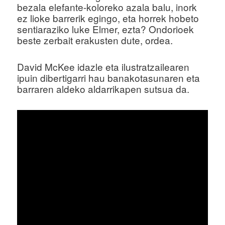
bezala elefante-koloreko azala balu, inork
ez lioke barrerik egingo, eta horrek hobeto
sentiaraziko luke Elmer, ezta? Ondorioek
beste zerbait erakusten dute, ordea.
David McKee idazle eta ilustratzailearen
ipuin dibertigarri hau banakotasunaren eta
barraren aldeko aldarrikapen sutsua da.