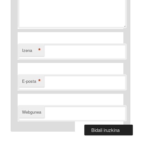
*
Izena
*
E-posta
Webgunea