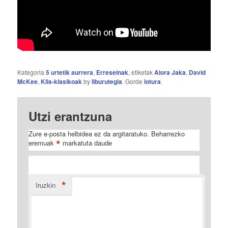
Kategoria
5 urtetik aurrera
,
Erreseinak
, etiketak
Aiora Jaka
,
David
McKee
,
Klis-klasikoak
by
liburutegia
. Gorde
lotura
.
Utzi erantzuna
Zure e-posta helbidea ez da argitaratuko.
Beharrezko
*
eremuak
markatuta daude
*
Iruzkin