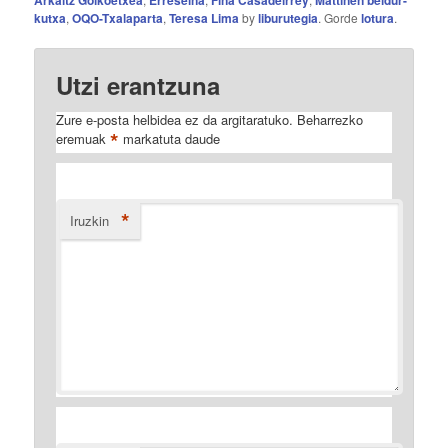
Arkaitz Goikoetxea
Erreseina
Fina Casadelrrey
Mattinen beldur-
kutxa
,
OQO-Txalaparta
,
Teresa Lima
by
liburutegia
. Gorde
lotura
.
Utzi erantzuna
Zure e-posta helbidea ez da argitaratuko.
Beharrezko
*
eremuak
markatuta daude
*
Iruzkin