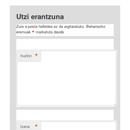
Utzi erantzuna
Zure e-posta helbidea ez da argitaratuko.
Beharrezko
*
eremuak
markatuta daude
*
Iruzkin
*
Izena