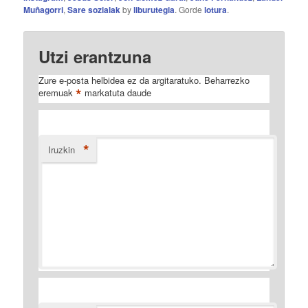
Muñagorri
,
Sare sozialak
by
liburutegia
. Gorde
lotura
.
Utzi erantzuna
Zure e-posta helbidea ez da argitaratuko.
Beharrezko
*
eremuak
markatuta daude
*
Iruzkin