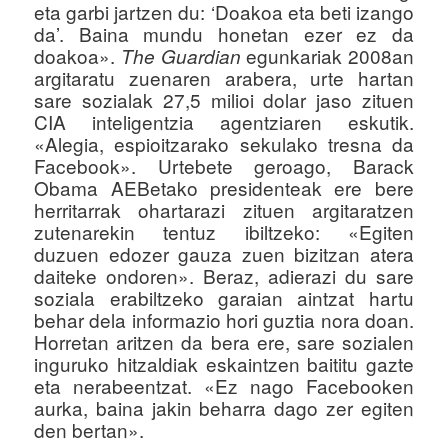
eta garbi jartzen du: ‘Doakoa eta beti izango
da’. Baina mundu honetan ezer ez da
doakoa».
egunkariak 2008an
The Guardian
argitaratu zuenaren arabera, urte hartan
sare sozialak 27,5 milioi dolar jaso zituen
CIA inteligentzia agentziaren eskutik.
«Alegia, espioitzarako sekulako tresna da
Facebook». Urtebete geroago, Barack
Obama AEBetako presidenteak ere bere
herritarrak ohartarazi zituen argitaratzen
zutenarekin tentuz ibiltzeko: «Egiten
duzuen edozer gauza zuen bizitzan atera
daiteke ondoren». Beraz, adierazi du sare
soziala erabiltzeko garaian aintzat hartu
behar dela informazio hori guztia nora doan.
Horretan aritzen da bera ere, sare sozialen
inguruko hitzaldiak eskaintzen baititu gazte
eta nerabeentzat. «Ez nago Facebooken
aurka, baina jakin beharra dago zer egiten
den bertan».