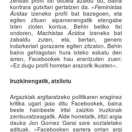
zenbait profil itxi dituela azaldu du, baina
kontrara gutxitan gertatzen da. «
Feministas
izeneko profil bat bazegoen, eta
Ácidas
egiten zituen aipamenengatik etengabe
ixten zioten kontua. Behin betiko itxi
ondoren,
izeneko bat
Machistas Ácidos
zabaldu zuten, eta, bertan, genero
indarkeriari gorazarre egiten zitzaion. Behin
baino gehiagotan hura ixteko eskatu den
arren, Facebookek hau erantzuten zuen:
«Ez dugu profil horretan arazorik ikusten».
Iruzkinengatik, atxilotu
Argazkiak argitaratzeko politikaren eraginez
kritika ugari jaso ditu Facebookek, baina
beste hainbeste iritsi zaizkio iruzkinak
zentsuratzeagatik. Alde horretatik, iritzi argia
dauka Jon Gomez Garai sare sozialetako
adituak. «Facebooken sarrera orrian argi