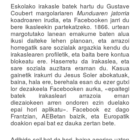
Eskolako irakasle batek hartu du Gustave
u
Coubert margolariaren
Munduaren jatorria
koadroaren irudia, eta Facebooken jarri du
bere ikasleekin partekatzeko. 1866. urtean
margotutako lanean emakume baten alua
ikusi daiteke lehen planoan, eta arrazoi
horregatik sare sozialak argazkia kendu du
irakaslearen profiletik, eta baita bere kontua
blokeatu ere. Haserretu da irakaslea, eta
sare soziala auzitara eraman du. Kasua
gainetik irakurri du Jesus Soler abokatuak,
baina, hala ere, berehala esan du ezer gutxi
lor dezakeela Facebooken aurka, «epaitegi
batek irakasleari arrazoia eman
diezaiokeen arren ondoren ezin duelako
epai hori aplikatu». Facebook ez dago
Frantzian, AEBetan baizik, eta Europatik
doakion epai bat ez dauka zertan bete.
Adibide soil bat da hori, baina agerian uzten