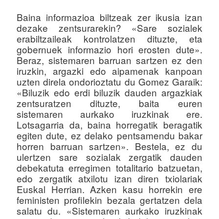
Baina informazioa biltzeak zer ikusia izan
dezake zentsurarekin? «Sare sozialek
erabiltzaileak kontrolatzen dituzte, eta
gobernuek informazio hori erosten dute».
Beraz, sistemaren barruan sartzen ez den
iruzkin, argazki edo aipamenak kanpoan
uzten direla ondorioztatu du Gomez Garaik:
«Biluzik edo erdi biluzik dauden argazkiak
zentsuratzen dituzte, baita euren
sistemaren aurkako iruzkinak ere.
Lotsagarria da, baina horregatik beragatik
egiten dute, ez delako pentsamendu bakar
horren barruan sartzen». Bestela, ez du
ulertzen sare sozialak zergatik dauden
debekatuta erregimen totalitario batzuetan,
edo zergatik atxilotu izan diren txiolariak
Euskal Herrian. Azken kasu horrekin ere
feministen profilekin bezala gertatzen dela
salatu du. «Sistemaren aurkako iruzkinak