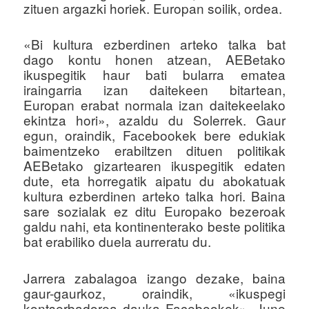
zituen argazki horiek. Europan soilik, ordea.
«Bi kultura ezberdinen arteko talka bat
dago kontu honen atzean, AEBetako
ikuspegitik haur bati bularra ematea
iraingarria izan daitekeen bitartean,
Europan erabat normala izan daitekeelako
ekintza hori», azaldu du Solerrek. Gaur
egun, oraindik, Facebookek bere edukiak
baimentzeko erabiltzen dituen politikak
AEBetako gizartearen ikuspegitik edaten
dute, eta horregatik aipatu du abokatuak
kultura ezberdinen arteko talka hori. Baina
sare sozialak ez ditu Europako bezeroak
galdu nahi, eta kontinenterako beste politika
bat erabiliko duela aurreratu du.
Jarrera zabalagoa izango dezake, baina
gaur-gaurkoz, oraindik, «ikuspegi
kontserbadorea dauka Facebookek», June