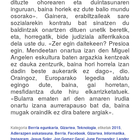
dituzte ohorearen eta duintasunaren
inguruan, baina horiek ez dute balio mundu
osorako». Gainera, erabiltzaileak sare
sozialarekin kontratu bat sinatzen du
baldintzak onartzen dituen unetik beretik,
eta, horregatik, bide judiziala alferrikakoa
dela uste du. «Zer egin daitekeen? Presioa
egin. Mendeetan onartua izan den Miguel
Angelen eskultura baten argazkia kentzeak
ez dauka zentzurik, baina hori horrela izan
dadin beste aukerarik ez dago», dio.
Oraingoz, Europarako legedia aldatu
egingo dute, baina, gai horretan,
mesfidantza dute hiru elkarrizketatuek.
«Bularra ematen ari den amaren irudia
onartu izana aurrerapauso bat da, baina
mugak oraindik ez dira batere argiak».
Kategoria
Berria egunkaria
,
Gizartea
,
Teknologia
, etiketak
2015
,
Adierazpen askatasuna
,
Berria
,
Facebook
,
Gizartea
,
Informatika
,
Instagram
,
Jesus Soler
,
Jon Gomez Garai
,
June Fernandez
,
Lander