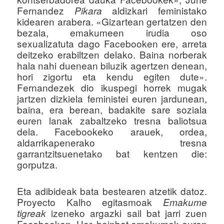
Fernandez
aldizkari feministako
Pikara
kidearen arabera. «Gizartean gertatzen den
bezala, emakumeen irudia oso
sexualizatuta dago Facebooken ere, arreta
deitzeko erabiltzen delako. Baina norberak
hala nahi duenean biluzik agertzen denean,
hori zigortu eta kendu egiten dute».
Fernandezek dio ikuspegi horrek mugak
jartzen dizkiela feministei euren jardunean,
baina, era berean, badakite sare soziala
euren lanak zabaltzeko tresna baliotsua
dela. Facebookeko arauek, ordea,
aldarrikapenerako tresna
garrantzitsuenetako bat kentzen die:
gorputza.
Eta adibideak bata bestearen atzetik datoz.
Proyecto Kalho egitasmoak
Emakume
izeneko argazki sail bat jarri zuen
tigreak
Facebooken. Hor, hainbat emakumek euren