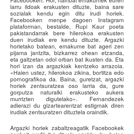
larru ildoak erakusten dituzte, baina sare
sozialak kendu egin ditu irudi horiek.
Facebooken menpe dagoen Instagram
plataforman, bestalde, Rupi Kaur poeta
pakistandarrak bere hilerokoa erakusten
duen irudiak ere kendu dituzte. Argazki
horietako batean, emakume bat ageri zen
pijama jantzita, bizkarrez ohean etzanda,
eta galtzetan odol orban bat ikusten da. Eta
hori izan da argazkiak kentzeko arrazoia.
«Haien ustez, hilerokoa zikina, bortitza edo
pornografikoa da. Baina, guretzat, argazki
horiek zentsuratzea oso larria da, gure
gorputza naturalki erakusteko aukera
murrizten digutelako». Fernandezek
adierazi du gizartearentzat estigmak diren
irudiak zentsuratzen dituztela oraindik.
Argazki horiek zabaltzeagatik Facebookek