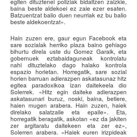
egiten dituztenei poliziak bidaltzen zaizkie,
baina beste aldekoei ez zaie ezer esaten.
Batzuentzat balio duen neurriak ez bu balio
beste aldekoentzat».
Hain zuzen ere, gaur egun Facebook eta
sare sozialak herriko plaza baino gehiago
bihurtu direla uste du Gomez Garaik, eta
gobernuek eztabaidaguneak kontrolatu
nahi dituztelako dago halako kontrola
espazio horietan. Horregatik, sare sozial
horien barruan adierazpen askatasunaz hitz
egitea paradoxikoa izan daitekeela dio
Solerrek. «Hitz egin daiteke adierazpen
askatasunari buruz, noski, baina, betiere,
haien mugen arabera. Hain zuzen, haiek
direlako salatzaile eta epaile». Eta,
horregatik beragatik, askotan «ez da jakiten
zer argitaratu daitekeen eta zer ez»,
Solerren arabera. «Haiek euren irizpideak