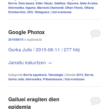
Berria
,
Datu basea
,
Eider Olazar
,
Gabiltza
,
Gizartea
,
Idoia Arraiza
,
Informatika
,
Inguma
,
Martxelo Otamendi
,
Oihan Vitoria
,
Oihana
Etxebarrieta
,
UEU
,
Webgunea
|
Utzi erantzuna
Google Photox
2015/06/15
-n
argitaratuta
Gorka Julio / 2015-06-11 / 277 hitz
Jarraitu irakurtzen
→
Kategoriak
Berria egunkaria
,
Teknologia
|
Etiketak
2015
,
Berria
,
Gorka Julio
,
Informatika
,
Pribatutasuna
|
Utzi erantzuna
Gailuei eragiten dien
epidemia