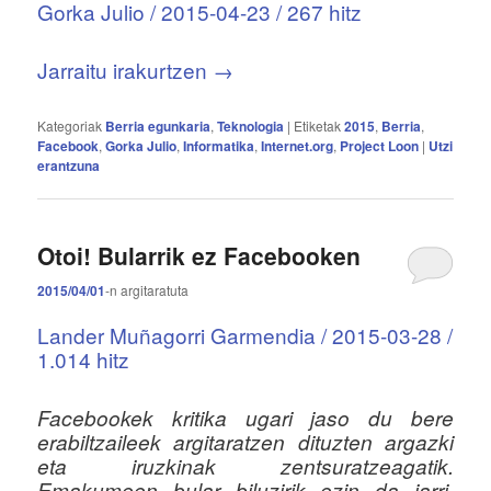
Gorka Julio / 2015-04-23 / 267 hitz
Jarraitu irakurtzen
→
Kategoriak
Berria egunkaria
,
Teknologia
|
Etiketak
2015
,
Berria
,
Facebook
,
Gorka Julio
,
Informatika
,
Internet.org
,
Project Loon
|
Utzi
erantzuna
Otoi! Bularrik ez Facebooken
2015/04/01
-n
argitaratuta
Lander Muñagorri Garmendia / 2015-03-28 /
1.014 hitz
Facebookek kritika ugari jaso du bere
erabiltzaileek argitaratzen dituzten argazki
eta iruzkinak zentsuratzeagatik.
Emakumeen bular biluzirik ezin da jarri,