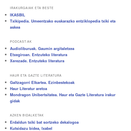
IRAKURGAIAK ETA BESTE
IKASBIL
Txikipedia. Umeentzako euskarazko entziklopedia txiki eta
askea
PODCAST-AK
Audioliburuak. Gaumin argitaletxea
Etxegiroan. Entzuteko literatura
Xerezade. Entzuteko literatura
HAUR ETA GAZTE LITERATURA
Galtzagorri Elkartea. Ezinbestekoak
Haur Literatur aretoa
Mondragon Unibertsitatea. Haur eta Gazte Literatura irakur
gidak
AZKEN BIDALKETAK
Erdaldun txiki bat sortzeko dekalogoa
Kutsidazu bidea, Ixabel