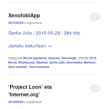
XenofobiApp
2015/05/29
-n
argitaratuta
Gorka Julio / 2015-05-28 / 284 hitz
Jarraitu irakurtzen
→
Kategoriak
Berria egunkaria
,
Gizartea
,
Teknologia
|
Etiketak
2015
,
Berria
,
Biraltasuna
,
Gizartea
,
Gorka Julio
,
Informatika
,
Memeak
,
Sare sozialak
|
Utzi erantzuna
‘Project Loon’ eta
‘Internet.org’
2015/04/29
-n
argitaratuta