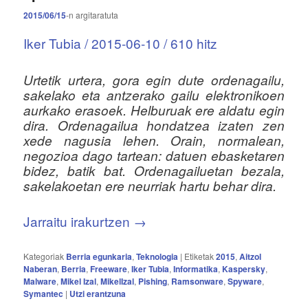
2015/06/15
-n
argitaratuta
Iker Tubia / 2015-06-10 / 610 hitz
Urtetik urtera, gora egin dute ordenagailu,
sakelako eta antzerako gailu elektronikoen
aurkako erasoek. Helburuak ere aldatu egin
dira. Ordenagailua hondatzea izaten zen
xede nagusia lehen. Orain, normalean,
negozioa dago tartean: datuen ebasketaren
bidez, batik bat. Ordenagailuetan bezala,
sakelakoetan ere neurriak hartu behar dira.
Jarraitu irakurtzen
→
Kategoriak
Berria egunkaria
,
Teknologia
|
Etiketak
2015
,
Aitzol
Naberan
,
Berria
,
Freeware
,
Iker Tubia
,
Informatika
,
Kaspersky
,
Malware
,
Mikel Izal
,
MikelIzal
,
Pishing
,
Ramsonware
,
Spyware
,
Symantec
|
Utzi erantzuna