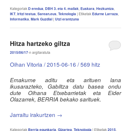
Kategoriak
D eredua
,
DBH 3. eta 4. mailak
,
Euskara
,
Hezkuntza
,
IKT
,
Iritzi testua
,
Sarean.eus
,
Teknologia
|
Etiketak
Edurne Larraza
,
Informatika
,
Mark Guzdial
|
Utzi erantzuna
Hitza hartzeko giltza
2015/06/17
-n
argitaratuta
Oihan Vitoria / 2015-06-16 / 569 hitz
Emakume aditu eta arituen lana
ikusarazteko, Gabiltza datu basea ondu
dute Oihana Etxebarrietak eta Eider
Olazarrek, BERRIA bekako sarituek.
Jarraitu irakurtzen
→
Kategoriak
Berria egunkaria
,
Gizartea
,
Teknologia
|
Etiketak
2015
,