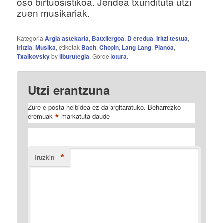
oso birtuosistikoa. Jendea txundituta utzi
zuen musikariak.
Kategoria
Argia astekaria
,
Batxilergoa
,
D eredua
,
Iritzi testua
,
Iritzia
,
Musika
, etiketak
Bach
,
Chopin
,
Lang Lang
,
Pianoa
,
Txaikovsky
by
liburutegia
. Gorde
lotura
.
Utzi erantzuna
Zure e-posta helbidea ez da argitaratuko.
Beharrezko
*
eremuak
markatuta daude
*
Iruzkin