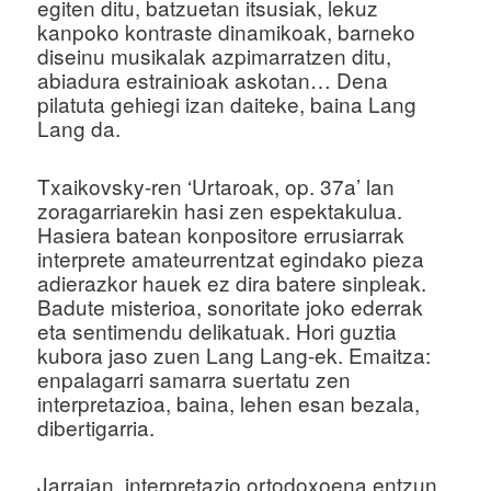
egiten ditu, batzuetan itsusiak, lekuz
kanpoko kontraste dinamikoak, barneko
diseinu musikalak azpimarratzen ditu,
abiadura estrainioak askotan… Dena
pilatuta gehiegi izan daiteke, baina Lang
Lang da.
Txaikovsky-ren ‘Urtaroak, op. 37a’ lan
zoragarriarekin hasi zen espektakulua.
Hasiera batean konpositore errusiarrak
interprete amateurrentzat egindako pieza
adierazkor hauek ez dira batere sinpleak.
Badute misterioa, sonoritate joko ederrak
eta sentimendu delikatuak. Hori guztia
kubora jaso zuen Lang Lang-ek. Emaitza:
enpalagarri samarra suertatu zen
interpretazioa, baina, lehen esan bezala,
dibertigarria.
Jarraian, interpretazio ortodoxoena entzun