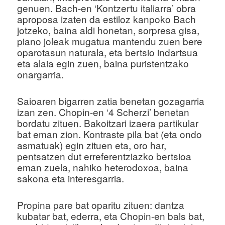
genuen. Bach-en ‘Kontzertu italiarra’ obra
aproposa izaten da estiloz kanpoko Bach
jotzeko, baina aldi honetan, sorpresa gisa,
piano joleak mugatua mantendu zuen bere
oparotasun naturala, eta bertsio indartsua
eta alaia egin zuen, baina puristentzako
onargarria.
Saioaren bigarren zatia benetan gozagarria
izan zen. Chopin-en ‘4 Scherzi’ benetan
bordatu zituen. Bakoitzari izaera partikular
bat eman zion. Kontraste pila bat (eta ondo
asmatuak) egin zituen eta, oro har,
pentsatzen dut erreferentziazko bertsioa
eman zuela, nahiko heterodoxoa, baina
sakona eta interesgarria.
Propina pare bat oparitu zituen: dantza
kubatar bat, ederra, eta Chopin-en bals bat,