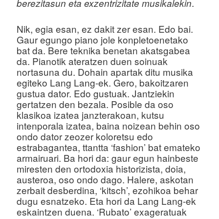
.
berezitasun eta exzentrizitate musikalekin
u
Nik, egia esan, ez dakit zer esan. Edo bai.
Gaur egungo piano jole konpletoenetako
bat da. Bere teknika benetan akatsgabea
da. Pianotik ateratzen duen soinuak
nortasuna du. Dohain apartak ditu musika
egiteko Lang Lang-ek. Gero, bakoitzaren
gustua dator. Edo gustuak. Jantziekin
gertatzen den bezala. Posible da oso
klasikoa izatea janzterakoan, kutsu
intenporala izatea, baina noizean behin oso
ondo dator zeozer koloretsu edo
estrabagantea, ttantta ‘fashion’ bat emateko
armairuari. Ba hori da: gaur egun hainbeste
miresten den ortodoxia historizista, doia,
austeroa, oso ondo dago. Halere, askotan
zerbait desberdina, ‘kitsch’, ezohikoa behar
dugu esnatzeko. Eta hori da Lang Lang-ek
eskaintzen duena. ‘Rubato’ exageratuak