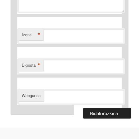
*
Izena
*
E-posta
Webgunea