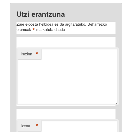
Utzi erantzuna
Zure e-posta helbidea ez da argitaratuko.
Beharrezko
*
eremuak
markatuta daude
*
Iruzkin
*
Izena