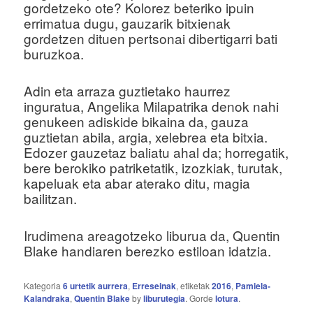
gordetzeko ote? Kolorez beteriko ipuin
errimatua dugu, gauzarik bitxienak
gordetzen dituen pertsonai dibertigarri bati
buruzkoa.
Adin eta arraza guztietako haurrez
inguratua, Angelika Milapatrika denok nahi
genukeen adiskide bikaina da, gauza
guztietan abila, argia, xelebrea eta bitxia.
Edozer gauzetaz baliatu ahal da; horregatik,
bere berokiko patriketatik, izozkiak, turutak,
kapeluak eta abar aterako ditu, magia
bailitzan.
Irudimena areagotzeko liburua da, Quentin
Blake handiaren berezko estiloan idatzia.
Kategoria
6 urtetik aurrera
,
Erreseinak
, etiketak
2016
,
Pamiela-
Kalandraka
,
Quentin Blake
by
liburutegia
. Gorde
lotura
.