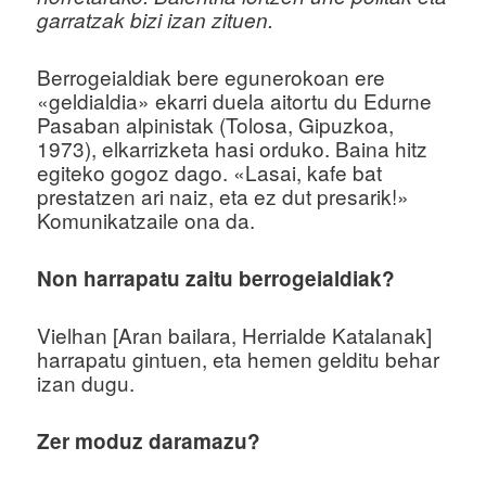
garratzak bizi izan zituen.
u
Berrogeialdiak bere egunerokoan ere
«geldialdia» ekarri duela aitortu du Edurne
Pasaban alpinistak (Tolosa, Gipuzkoa,
1973), elkarrizketa hasi orduko. Baina hitz
egiteko gogoz dago. «Lasai, kafe bat
prestatzen ari naiz, eta ez dut presarik!»
Komunikatzaile ona da.
Non harrapatu zaitu berrogeialdiak?
Vielhan [Aran bailara, Herrialde Katalanak]
harrapatu gintuen, eta hemen gelditu behar
izan dugu.
Zer moduz daramazu?