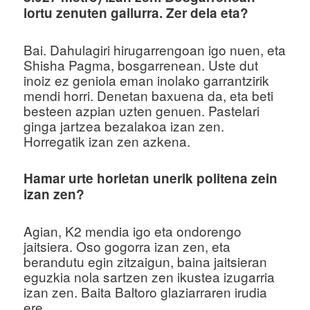
lortu zenuten gailurra. Zer dela eta?
Bai. Dahulagiri hirugarrengoan igo nuen, eta
Shisha Pagma, bosgarrenean. Uste dut
inoiz ez geniola eman inolako garrantzirik
mendi horri. Denetan baxuena da, eta beti
besteen azpian uzten genuen. Pastelari
ginga jartzea bezalakoa izan zen.
Horregatik izan zen azkena.
Hamar urte horietan unerik politena zein
izan zen?
Agian, K2 mendia igo eta ondorengo
jaitsiera. Oso gogorra izan zen, eta
berandutu egin zitzaigun, baina jaitsieran
eguzkia nola sartzen zen ikustea izugarria
izan zen. Baita Baltoro glaziarraren irudia
ere.