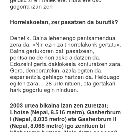
gogorra izan zen
Horrelakoetan, zer pasatzen da burutik?
Denetik. Baina lehenengo pentsamendua
zera da: «Niri ezin zait horrelakorik gertatu».
Baina gertukoren bati pasatzean,
pentsamolde hori asko aldatzen da.
Edozeini gerta dakiokeela konturatzen zara.
Gero, denborarekin, azala egiten da,
esperientzia gehiago hartzen da. Helduago
egiten zara… 28 urte nituen, eta gertakari
hark gogortu egin ninduen.
2003 urtea bikaina izan zen zuretzat;
Lhotse (Nepal, 8.516 metro), Gasherbrum
I (Nepal, 8.035 metro) eta Gasherbrum II
(Nepal, 8.068 metro) igo zenituen bi