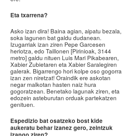
Eta txarrena?
Asko izan dira! Baina agian, aipatu bezala,
soka lagunen bat galdu dudanean.
Izugarriak izan ziren Pepe Garcesen
heriotza, edo Taillonen [Pirinioak, 3144
metro] galdu nituen Luis Mari Pikabearen,
Xabier Zubietaren eta Xabier Saralegiren
galerak. Bigarrengo hori kolpe oso gogorra
izan zen niretzat! Oraindik ere askotan
negar malkotan hasten naiz hura
gogoratzean. Benetako lagunak ziren, eta
edozein asteburutan orduak partekatzen
genituen.
Espedizio bat osatzeko bost kide
aukeratu behar izanez gero, zeintzuk
izango ziren?