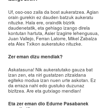
Uf, oso-oso zaila da bost aukeratzea. Agian
orain gurekin ez dauden batzuk aukeratu
nituzke. Hala ere, oraindik bizirik
daudenetatik, eta gehiago izango direla
kontutan hartuta, Asier Izagirre lehengusua,
Juan Vallejo, Ferran Latorre, Mikel Zabalza
eta Alex Txikon aukeratuko nituzke.
Zer eman dizu mendiak?
Askatasuna! Nik aukeratutako gauza bat
izan zen, eta niri gustatzen zitzaidana
egiteko modua izan nuen urte askotan. Ez
da erraza nahi edo gustuko duzunaz
bizitzea. Are eta gutxiago mendian!
Eta zer eman dio Edurne Pasabanek