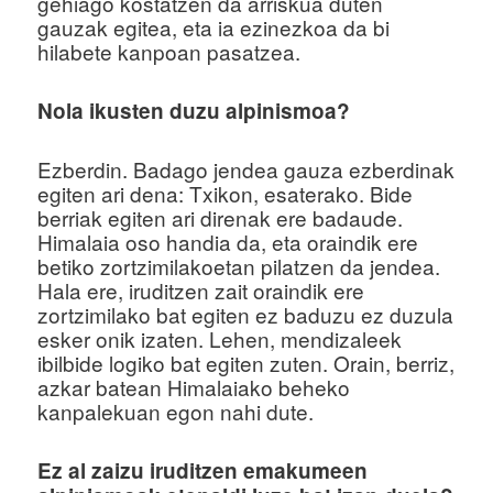
gehiago kostatzen da arriskua duten
gauzak egitea, eta ia ezinezkoa da bi
hilabete kanpoan pasatzea.
Nola ikusten duzu alpinismoa?
Ezberdin. Badago jendea gauza ezberdinak
egiten ari dena: Txikon, esaterako. Bide
berriak egiten ari direnak ere badaude.
Himalaia oso handia da, eta oraindik ere
betiko zortzimilakoetan pilatzen da jendea.
Hala ere, iruditzen zait oraindik ere
zortzimilako bat egiten ez baduzu ez duzula
esker onik izaten. Lehen, mendizaleek
ibilbide logiko bat egiten zuten. Orain, berriz,
azkar batean Himalaiako beheko
kanpalekuan egon nahi dute.
Ez al zaizu iruditzen emakumeen