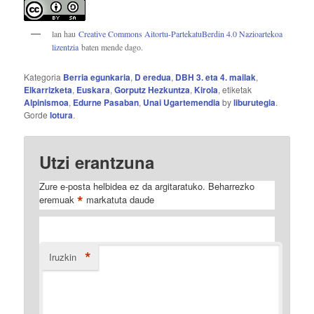
lan hau
Creative Commons Aitortu-PartekatuBerdin 4.0 Nazioartekoa
lizentzia
baten mende dago.
Kategoria
Berria egunkaria
,
D eredua
,
DBH 3. eta 4. mailak
,
Elkarrizketa
,
Euskara
,
Gorputz Hezkuntza
,
Kirola
, etiketak
Alpinismoa
,
Edurne Pasaban
,
Unai Ugartemendia
by
liburutegia
.
Gorde
lotura
.
Utzi erantzuna
Zure e-posta helbidea ez da argitaratuko.
Beharrezko
*
eremuak
markatuta daude
*
Iruzkin