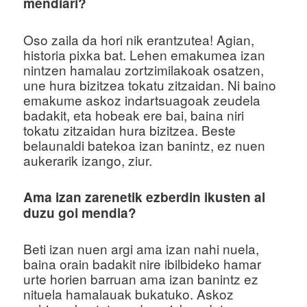
mendiari?
Oso zaila da hori nik erantzutea! Agian,
historia pixka bat. Lehen emakumea izan
nintzen hamalau zortzimilakoak osatzen,
une hura bizitzea tokatu zitzaidan. Ni baino
emakume askoz indartsuagoak zeudela
badakit, eta hobeak ere bai, baina niri
tokatu zitzaidan hura bizitzea. Beste
belaunaldi batekoa izan banintz, ez nuen
aukerarik izango, ziur.
Ama izan zarenetik ezberdin ikusten al
duzu goi mendia?
Beti izan nuen argi ama izan nahi nuela,
baina orain badakit nire ibilbideko hamar
urte horien barruan ama izan banintz ez
nituela hamalauak bukatuko. Askoz