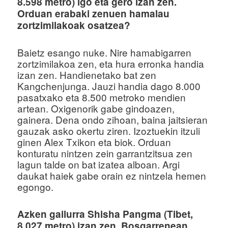
8.598 metro) igo eta gero izan zen.
Orduan erabaki zenuen hamalau
zortzimilakoak osatzea?
Baietz esango nuke. Nire hamabigarren
zortzimilakoa zen, eta hura erronka handia
izan zen. Handienetako bat zen
Kangchenjunga. Jauzi handia dago 8.000
pasatxako eta 8.500 metroko mendien
artean. Oxigenorik gabe gindoazen,
gainera. Dena ondo zihoan, baina jaitsieran
gauzak asko okertu ziren. Izoztuekin itzuli
ginen Alex Txikon eta biok. Orduan
konturatu nintzen zein garrantzitsua zen
lagun talde on bat izatea alboan. Argi
daukat haiek gabe orain ez nintzela hemen
egongo.
Azken gailurra Shisha Pangma (Tibet,
8.027 metro) izan zen. Bosgarrenean