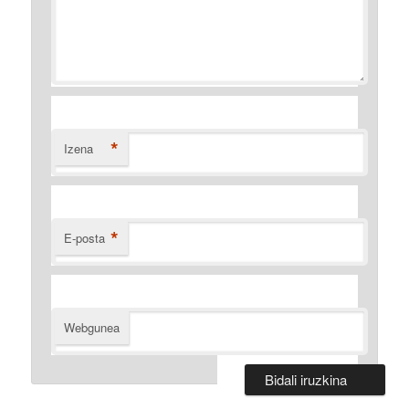
*
Izena
*
E-posta
Webgunea