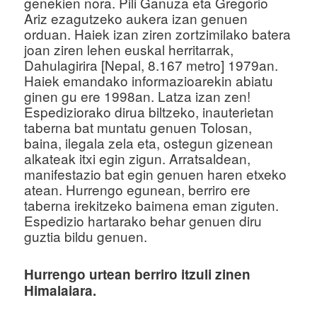
genekien nora. Pili Ganuza eta Gregorio
Ariz ezagutzeko aukera izan genuen
orduan. Haiek izan ziren zortzimilako batera
joan ziren lehen euskal herritarrak,
Dahulagirira [Nepal, 8.167 metro] 1979an.
Haiek emandako informazioarekin abiatu
ginen gu ere 1998an. Latza izan zen!
Espediziorako dirua biltzeko, inauterietan
taberna bat muntatu genuen Tolosan,
baina, ilegala zela eta, ostegun gizenean
alkateak itxi egin zigun. Arratsaldean,
manifestazio bat egin genuen haren etxeko
atean. Hurrengo egunean, berriro ere
taberna irekitzeko baimena eman ziguten.
Espedizio hartarako behar genuen diru
guztia bildu genuen.
Hurrengo urtean berriro itzuli zinen
Himalaiara.