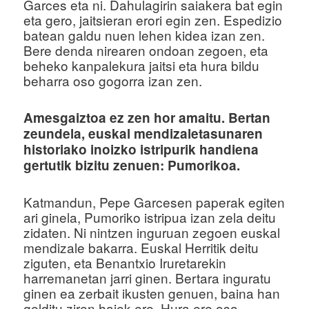
Garces eta ni. Dahulagirin saiakera bat egin
eta gero, jaitsieran erori egin zen. Espedizio
batean galdu nuen lehen kidea izan zen.
Bere denda nirearen ondoan zegoen, eta
beheko kanpalekura jaitsi eta hura bildu
beharra oso gogorra izan zen.
Amesgaiztoa ez zen hor amaitu. Bertan
zeundela, euskal mendizaletasunaren
historiako inoizko istripurik handiena
gertutik bizitu zenuen: Pumorikoa.
Katmandun, Pepe Garcesen paperak egiten
ari ginela, Pumoriko istripua izan zela deitu
zidaten. Ni nintzen inguruan zegoen euskal
mendizale bakarra. Euskal Herritik deitu
ziguten, eta Benantxio Iruretarekin
harremanetan jarri ginen. Bertara inguratu
ginen ea zerbait ikusten genuen, baina han
gelditu ziren haiek ere. Hura ere oso