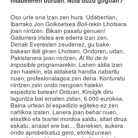
hilabeteren buruan. Nola duzu gogoan?
Oso urte ona izan zen hura. Udaberrian,
Ibarrako Jon Goikoetxea
-rekin Lhotsera
Boli
joan nintzen. Bikain pasatu genuen!
Gailurrera iristea ere ederra izan zen.
Denak Everesten zeudenez, gu bake-
bakean ibili ginen Lhotsen. Ondoren, udan,
Pakistanera joan nintzen,
Al filo de lo
programarekin. Lehen aldia izan
imposible
zen haiekin, eta aldaketa handia nabaritu
nuen; profesionalagoa zen dena. Konturatu
nintzen zein ondo nengoen haiekin
espedizio batean! Orduan, Kirolgik diru
laguntza bat ematen zidan, 6.000 eurokoa.
Baina urtean bi espedizio egiteko ez zen
nahikoa izaten. Lanera joan behar nuen,
elastiko eta txartel mordoa saldu, aitari dirua
eskatu, anaiari ere bai… Banekien, aukera
ondo aprobetxatuz gero, etorkizunean