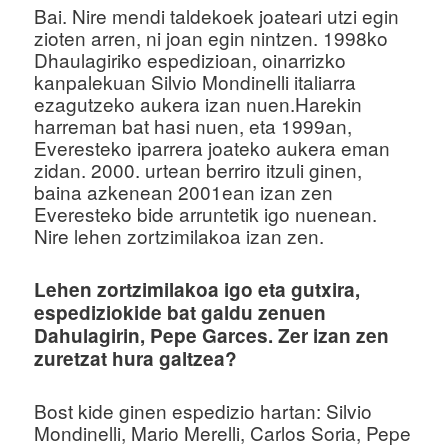
Bai. Nire mendi taldekoek joateari utzi egin
zioten arren, ni joan egin nintzen. 1998ko
Dhaulagiriko espedizioan, oinarrizko
kanpalekuan Silvio Mondinelli italiarra
ezagutzeko aukera izan nuen.Harekin
harreman bat hasi nuen, eta 1999an,
Everesteko iparrera joateko aukera eman
zidan. 2000. urtean berriro itzuli ginen,
baina azkenean 2001ean izan zen
Everesteko bide arruntetik igo nuenean.
Nire lehen zortzimilakoa izan zen.
Lehen zortzimilakoa igo eta gutxira,
espediziokide bat galdu zenuen
Dahulagirin, Pepe Garces. Zer izan zen
zuretzat hura galtzea?
Bost kide ginen espedizio hartan: Silvio
Mondinelli, Mario Merelli, Carlos Soria, Pepe