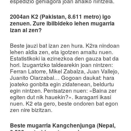
espedizio gehiagora joan ahalko nintzela.
2004an K2 (Pakistan, 8.611 metro) igo
zenuen. Zure ibilbideko lehen mugarria
izan al zen?
Beste jauzi bat izan zen hura. K2ra nindoan
lehen aldia zen, eta igotzen amaitu nuen.
Estatistikoki ia ezinezkoa den gauza bat da
hori. Izugarrizko taldearekin joan nintzen:
Ferran Latorre, Mikel Zabalza, Juan Vallejo,
Juanito Oiarzabal… Gogoan daukat: hara
joateko gonbita egin zidatenean, beldurtu
egin nintzen. Pentsatzen nuen: «Baina zer
egiten dut nik hauekin?». Ikaragarri ikasi
nuen. K2 eta gero, beste ondoren bat egon
zen nire bizitzan.
Beste mugarria Kangchenjunga (Nepal,