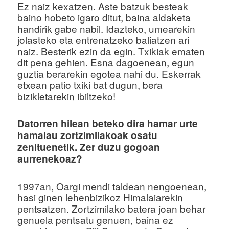
Ez naiz kexatzen. Aste batzuk besteak
baino hobeto igaro ditut, baina aldaketa
handirik gabe nabil. Idazteko, umearekin
jolasteko eta entrenatzeko baliatzen ari
naiz. Besterik ezin da egin. Txikiak ematen
dit pena gehien. Esna dagoenean, egun
guztia berarekin egotea nahi du. Eskerrak
etxean patio txiki bat dugun, bera
bizikletarekin ibiltzeko!
Datorren hilean beteko dira hamar urte
hamalau zortzimilakoak osatu
zenituenetik. Zer duzu gogoan
aurrenekoaz?
1997an, Oargi mendi taldean nengoenean,
hasi ginen lehenbizikoz Himalaiarekin
pentsatzen. Zortzimilako batera joan behar
genuela pentsatu genuen, baina ez