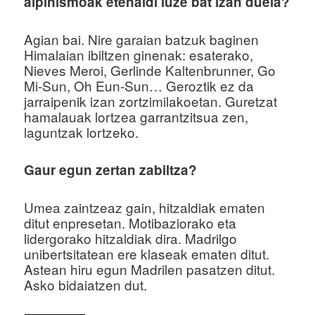
alpinismoak etenaldi luze bat izan duela?
Agian bai. Nire garaian batzuk baginen
Himalaian ibiltzen ginenak: esaterako,
Nieves Meroi, Gerlinde Kaltenbrunner, Go
Mi-Sun, Oh Eun-Sun… Geroztik ez da
jarraipenik izan zortzimilakoetan. Guretzat
hamalauak lortzea garrantzitsua zen,
laguntzak lortzeko.
Gaur egun zertan zabiltza?
Umea zaintzeaz gain, hitzaldiak ematen
ditut enpresetan. Motibaziorako eta
lidergorako hitzaldiak dira. Madrilgo
unibertsitatean ere klaseak ematen ditut.
Astean hiru egun Madrilen pasatzen ditut.
Asko bidaiatzen dut.