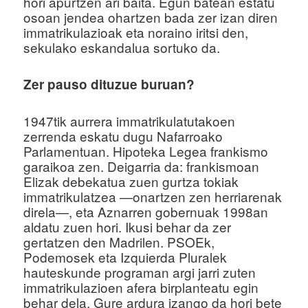
hori apurtzen ari baita. Egun batean estatu
osoan jendea ohartzen bada zer izan diren
immatrikulazioak eta noraino iritsi den,
sekulako eskandalua sortuko da.
Zer pauso dituzue buruan?
1947tik aurrera immatrikulatutakoen
zerrenda eskatu dugu Nafarroako
Parlamentuan. Hipoteka Legea frankismo
garaikoa zen. Deigarria da: frankismoan
Elizak debekatua zuen gurtza tokiak
immatrikulatzea —onartzen zen herriarenak
direla—, eta Aznarren gobernuak 1998an
aldatu zuen hori. Ikusi behar da zer
gertatzen den Madrilen. PSOEk,
Podemosek eta Izquierda Pluralek
hauteskunde programan argi jarri zuten
immatrikulazioen afera birplanteatu egin
behar dela. Gure ardura izango da hori bete