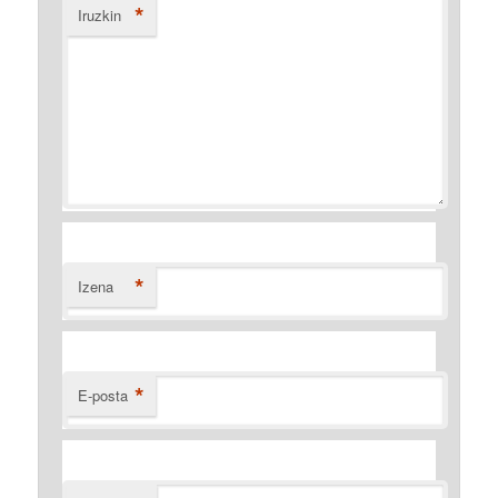
*
Iruzkin
*
Izena
*
E-posta