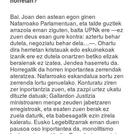
horretan?
Bai. Joan den astean egon ginen
Nafarroako Parlamentuan, eta talde guztiek
arrazoia eman ziguten, baita UPNk ere —ez
zuen deus esan gure kontra: aztertu behar
dutela, negoziatu behar dela…—. Ohartu
dira herrietan kristauak edo eskuinekoak
izanik ere ez dutela onartzen betiko elizak
beraienak ez izatea. Jendea haserretu da.
Horregatik da horren inportantea zerrendak
ateratzea. Nafarroako eskandalua sortu zen
zerrenda lortu genuelako. Konturatu ziren
zer inportantzia zuen, eta zazpi urtez ukatu
dituzte datuak; Gallardon Justizia
ministroaren menpe zeuden jabetzaren
erregistroak, eta esaten zuen berak ez
zuela daturik, eta babesagatik ezin zirela
kaleratu. Eusko Legebiltzarrak eman duen
pausoa oso inportantea da, monolitismo