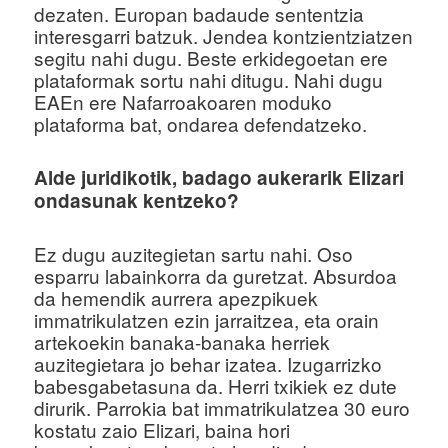
dezaten. Europan badaude sententzia
interesgarri batzuk. Jendea kontzientziatzen
segitu nahi dugu. Beste erkidegoetan ere
plataformak sortu nahi ditugu. Nahi dugu
EAEn ere Nafarroakoaren moduko
plataforma bat, ondarea defendatzeko.
Alde juridikotik, badago aukerarik Elizari
ondasunak kentzeko?
Ez dugu auzitegietan sartu nahi. Oso
esparru labainkorra da guretzat. Absurdoa
da hemendik aurrera apezpikuek
immatrikulatzen ezin jarraitzea, eta orain
artekoekin banaka-banaka herriek
auzitegietara jo behar izatea. Izugarrizko
babesgabetasuna da. Herri txikiek ez dute
dirurik. Parrokia bat immatrikulatzea 30 euro
kostatu zaio Elizari, baina hori