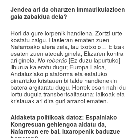
Jendea ari da ohartzen immatrikulazioen
gaia zabaldua dela?
Hori da gure lorpenik handiena. Zortzi urte
kostatu zaigu. Hasieran ematen zuen
Nafarroako afera zela, lau txotxolo… Elizak
esaten zuen ateoak ginela, Elizaren kontra
ari ginela.
[Ez duzu lapurtuko]
No robarás
liburua kaleratu dugu; Europa Laica,
Andaluziako plataforma eta estatuko
oinarrizko kristauen bi talde handienekin
batera argitaratu dugu. Horrek esan nahi du
lortu dugula transbertsaltasuna: laikoak eta
kristauak ari dira guri arrazoi ematen.
Aldaketa politikoak datoz: Espainiako
Kongresuan gehiengoa aldatu da,
Nafarroan ere bai. Itxaropenik baduzue