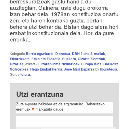
berreskuratzeak gastu handia du
auzitegian. Gainera, uste dugu orokorra
izan behar dela. 1978an konstituzioa onartu
zen, eta haren kontrako guztia bertan
behera utzi behar da. Bistan dago afera hori
erabat inkonstituzionala dela. Hori da gure
erronka.
Kategoria
Berria egunkaria
,
D eredua
,
DBH 3. eta 4. mailak
,
Elkarrizketa
,
Etika eta Filosofia
,
Euskara
,
Gizarte Zientziak
,
Gizartea
, etiketak
Elizaren inmatrikulazioak
,
Europa laica
,
Garikoitz
Goikoetxea
,
Hego Euskal Herria
,
Jose Mari Esparza
by
liburutegia
.
Gorde
lotura
.
Utzi erantzuna
Zure e-posta helbidea ez da argitaratuko.
Beharrezko
*
eremuak
markatuta daude