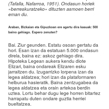
(Tafalla, Nafarroa, 1951). Ondasun horiek
u
«berreskuratzeko» dituzten asmoen berri
eman du.
Araban, Bizkaian eta Gipuzkoan ere agertu dira kasuak: 500
baino gehiago. Espero zenuten?
Bai. Ziur geunden. Estatu osoan gertatu da
hori. Esan izan da estatuan 5.000 ondasun
direla, baina ez: askoz gehiago dira.
Hipoteka Legean aukera kendu diote
Elizari, baina ondareak Elizaren esku
jarraitzen du. Izugarrizko lorpena izan da
legea aldatzea; hori izan da plataformaren
helburua hasieratik. Baina zentzugabea da
legea aldatzea eta orain artekoa berdin
uztea. Lortu behar dugu lege horren bitartez
harrapatu duten ondare guztia herriei
bueltatzea.