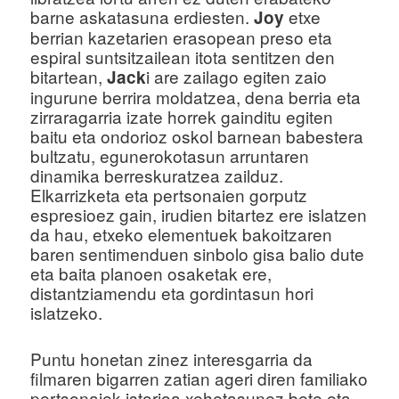
barne askatasuna erdiesten.
etxe
Joy
berrian kazetarien erasopean preso eta
espiral suntsitzailean itota sentitzen den
bitartean,
i are zailago egiten zaio
Jack
ingurune berrira moldatzea, dena berria eta
zirraragarria izate horrek gainditu egiten
baitu eta ondorioz oskol barnean babestera
bultzatu, egunerokotasun arruntaren
dinamika berreskuratzea zailduz.
Elkarrizketa eta pertsonaien gorputz
espresioez gain, irudien bitartez ere islatzen
da hau, etxeko elementuek bakoitzaren
baren sentimenduen sinbolo gisa balio dute
eta baita planoen osaketak ere,
distantziamendu eta gordintasun hori
islatzeko.
Puntu honetan zinez interesgarria da
filmaren bigarren zatian ageri diren familiako
pertsonaiek istorioa xehetasunez bete eta