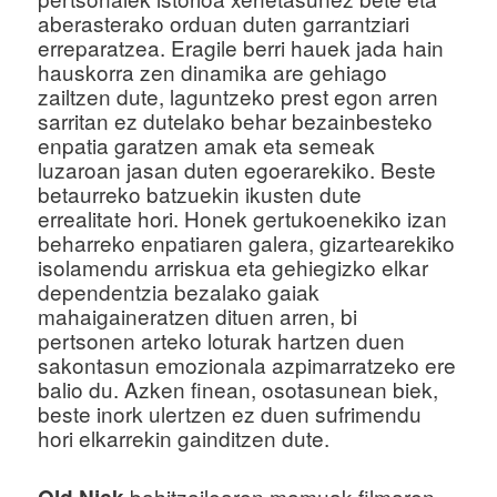
aberasterako orduan duten garrantziari
erreparatzea. Eragile berri hauek jada hain
hauskorra zen dinamika are gehiago
zailtzen dute, laguntzeko prest egon arren
sarritan ez dutelako behar bezainbesteko
enpatia garatzen amak eta semeak
luzaroan jasan duten egoerarekiko. Beste
betaurreko batzuekin ikusten dute
errealitate hori. Honek gertukoenekiko izan
beharreko enpatiaren galera, gizartearekiko
isolamendu arriskua eta gehiegizko elkar
dependentzia bezalako gaiak
mahaigaineratzen dituen arren, bi
pertsonen arteko loturak hartzen duen
sakontasun emozionala azpimarratzeko ere
balio du. Azken finean, osotasunean biek,
beste inork ulertzen ez duen sufrimendu
hori elkarrekin gainditzen dute.
bahitzailearen mamuak filmaren