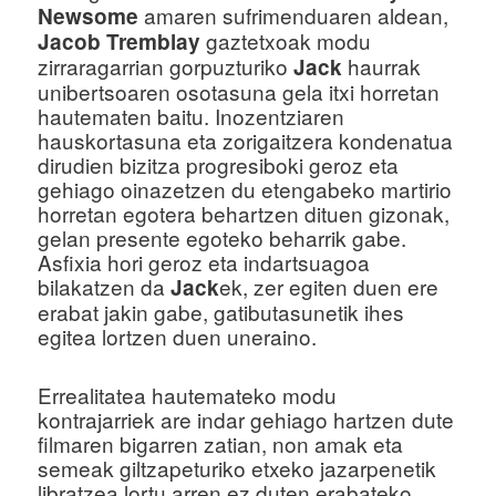
amaren sufrimenduaren aldean,
Newsome
gaztetxoak modu
Jacob Tremblay
zirraragarrian gorpuzturiko
haurrak
Jack
unibertsoaren osotasuna gela itxi horretan
hautematen baitu. Inozentziaren
hauskortasuna eta zorigaitzera kondenatua
dirudien bizitza progresiboki geroz eta
gehiago oinazetzen du etengabeko martirio
horretan egotera behartzen dituen gizonak,
gelan presente egoteko beharrik gabe.
Asfixia hori geroz eta indartsuagoa
bilakatzen da
ek, zer egiten duen ere
Jack
erabat jakin gabe, gatibutasunetik ihes
egitea lortzen duen uneraino.
Errealitatea hautemateko modu
kontrajarriek are indar gehiago hartzen dute
filmaren bigarren zatian, non amak eta
semeak giltzapeturiko etxeko jazarpenetik
libratzea lortu arren ez duten erabateko