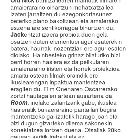
Old Nick
amaieraraino oihartzun mehatxatzailea
izaten jarraitzen du ezegonkortasunez
beteriko plano bakoitzean eta amaierako
eszena are sentikorragoa bihurtzen du,
entzat izaera propioa duen gela
Jack
osatzen duten elementuei agur esaterekin
batera, haurrak inozentziari ere agur esaten
diolako. Hainbesteko grinaz bilaturiko bizi
berri horren hasiera ez da pelikularen
amaieraraino iristen eta horrek proiekzioa
amaitu ostean filmak oraindik ere
ikuslearengan inpaktua mantentzea
eragiten du. Film Onenaren Oscarrerako
zortzi hautagaien artean ausartena da
, inolako zalantzarik gabe, ikuslea
Room
hasieratik bukaeraraino pantailari begira
mantentzeko gai izatetik harago joan eta
bizi dugun gizarteko dilema sakonekin
konektatzea lortzen duena. Otsailak 28ko
gauean saririk irabazi ala ez,