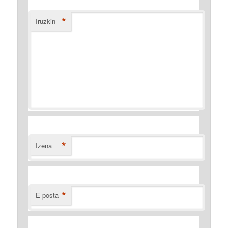
*
Iruzkin
*
Izena
*
E-posta