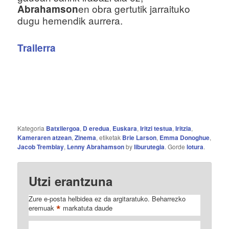
en obra gertutik jarraituko
Abrahamson
dugu hemendik aurrera.
Trailerra
Kategoria
Batxilergoa
,
D eredua
,
Euskara
,
Iritzi testua
,
Iritzia
,
Kameraren atzean
,
Zinema
, etiketak
Brie Larson
,
Emma Donoghue
,
Jacob Tremblay
,
Lenny Abrahamson
by
liburutegia
. Gorde
lotura
.
Utzi erantzuna
Zure e-posta helbidea ez da argitaratuko.
Beharrezko
*
eremuak
markatuta daude