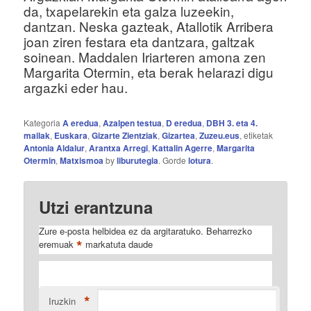
da, txapelarekin eta galza luzeekin,
dantzan. Neska gazteak, Atallotik Arribera
joan ziren festara eta dantzara, galtzak
soinean. Maddalen Iriarteren amona zen
Margarita Otermin, eta berak helarazi digu
argazki eder hau.
Kategoria
A eredua
,
Azalpen testua
,
D eredua
,
DBH 3. eta 4.
mailak
,
Euskara
,
Gizarte Zientziak
,
Gizartea
,
Zuzeu.eus
, etiketak
Antonia Aldalur
,
Arantxa Arregi
,
Kattalin Agerre
,
Margarita
Otermin
,
Matxismoa
by
liburutegia
. Gorde
lotura
.
Utzi erantzuna
Zure e-posta helbidea ez da argitaratuko.
Beharrezko
*
eremuak
markatuta daude
*
Iruzkin