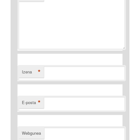
*
Izena
*
E-posta
Webgunea