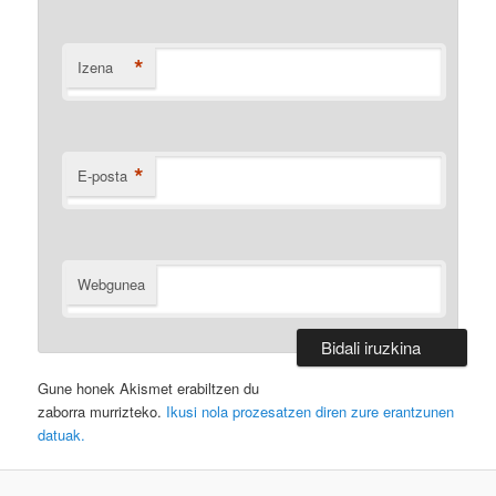
*
Izena
*
E-posta
Webgunea
Gune honek Akismet erabiltzen du
zaborra murrizteko.
Ikusi nola prozesatzen diren zure erantzunen
datuak.