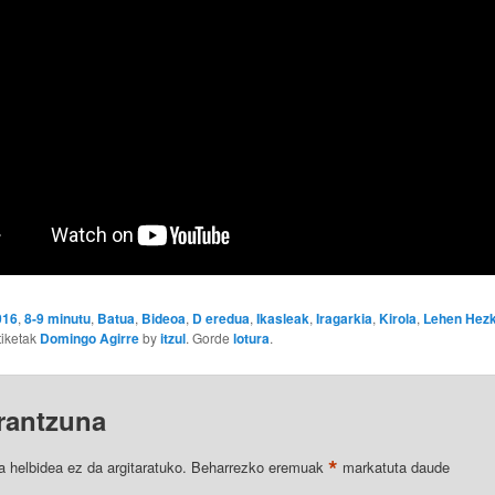
016
,
8-9 minutu
,
Batua
,
Bideoa
,
D eredua
,
Ikasleak
,
Iragarkia
,
Kirola
,
Lehen Hez
etiketak
Domingo Agirre
by
itzul
. Gorde
lotura
.
erantzuna
*
a helbidea ez da argitaratuko.
Beharrezko eremuak
markatuta daude