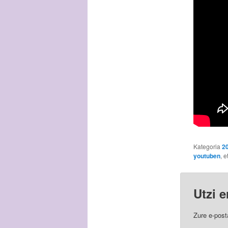
Kategoria
2
youtuben
, 
Utzi 
Zure e-post