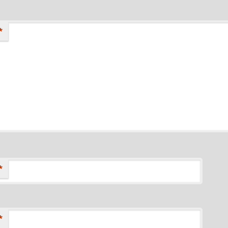
*
*
*