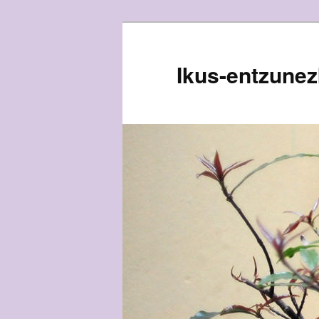
Egin
salto
lehenengo
Ikus-entzune
mailako
edukira