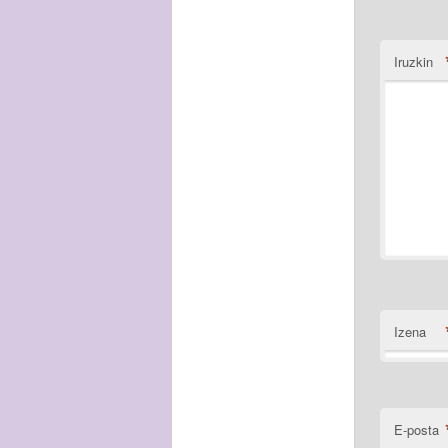
Iruzkin
Izena
E-posta