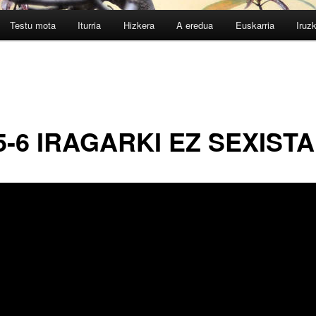
Testu mota
Iturria
Hizkera
A eredua
Euskarria
Iruz
5-6 IRAGARKI EZ SEXIST