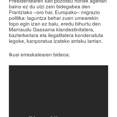
Presidentearen sari pozoitsu honek agerian
baino ez du utzi zein bidegabea den
Frantziako –oro har, Europako– migrazio
politika: laguntza behar zuen umearekin
topo egin izan ez balu, eredu bihurtu den
Mamaudu Gassama klandestinitatera,
bazterkeriara eta ilegalitatera kondenatuta
legoke, kanporatua izateko arrisku larrian.
Ikusi erreskatearen bideoa: