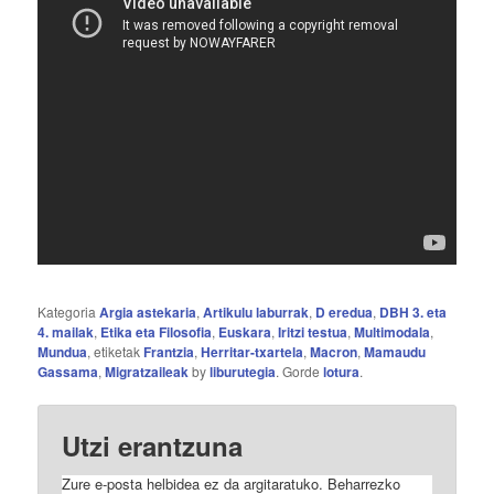
Kategoria
Argia astekaria
,
Artikulu laburrak
,
D eredua
,
DBH 3. eta
4. mailak
,
Etika eta Filosofia
,
Euskara
,
Iritzi testua
,
Multimodala
,
Mundua
, etiketak
Frantzia
,
Herritar-txartela
,
Macron
,
Mamaudu
Gassama
,
Migratzaileak
by
liburutegia
. Gorde
lotura
.
Utzi erantzuna
Zure e-posta helbidea ez da argitaratuko.
Beharrezko