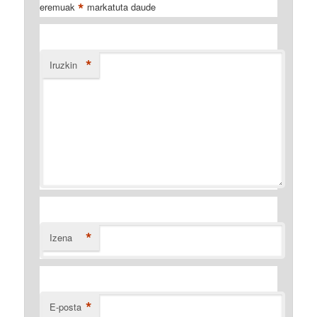
*
eremuak
markatuta daude
*
Iruzkin
*
Izena
*
E-posta