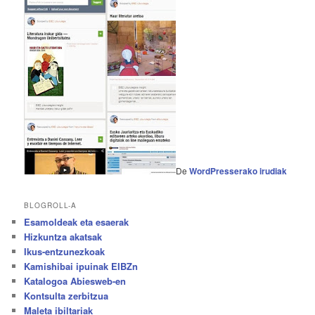
De
WordPresserako irudiak
BLOGROLL-A
Esamoldeak eta esaerak
Hizkuntza akatsak
Ikus-entzunezkoak
Kamishibai ipuinak EIBZn
Katalogoa Abiesweb-en
Kontsulta zerbitzua
Maleta ibiltariak