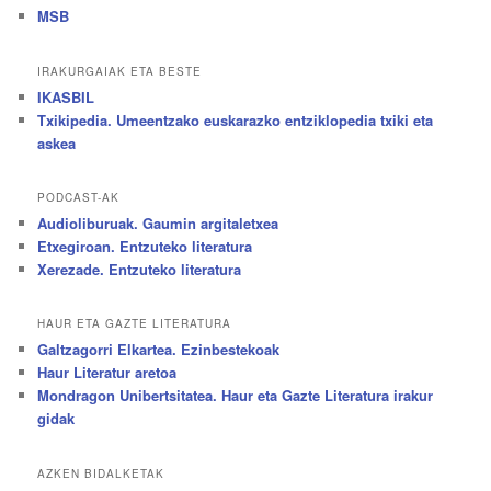
MSB
IRAKURGAIAK ETA BESTE
IKASBIL
Txikipedia. Umeentzako euskarazko entziklopedia txiki eta
askea
PODCAST-AK
Audioliburuak. Gaumin argitaletxea
Etxegiroan. Entzuteko literatura
Xerezade. Entzuteko literatura
HAUR ETA GAZTE LITERATURA
Galtzagorri Elkartea. Ezinbestekoak
Haur Literatur aretoa
Mondragon Unibertsitatea. Haur eta Gazte Literatura irakur
gidak
AZKEN BIDALKETAK