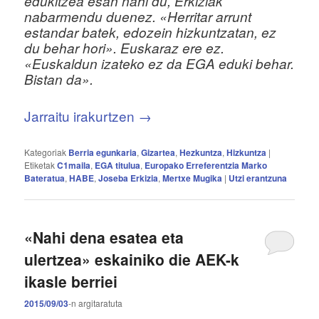
edukitzea esan nahi du, Erkiziak
nabarmendu duenez. «Herritar arrunt
estandar batek, edozein hizkuntzatan, ez
du behar hori». Euskaraz ere ez.
«Euskaldun izateko ez da EGA eduki behar.
Bistan da».
Jarraitu irakurtzen
→
Kategoriak
Berria egunkaria
,
Gizartea
,
Hezkuntza
,
Hizkuntza
|
Etiketak
C1maila
,
EGA titulua
,
Europako Erreferentzia Marko
Bateratua
,
HABE
,
Joseba Erkizia
,
Mertxe Mugika
|
Utzi erantzuna
«Nahi dena esatea eta
ulertzea» eskainiko die AEK-k
ikasle berriei
2015/09/03
-n
argitaratuta