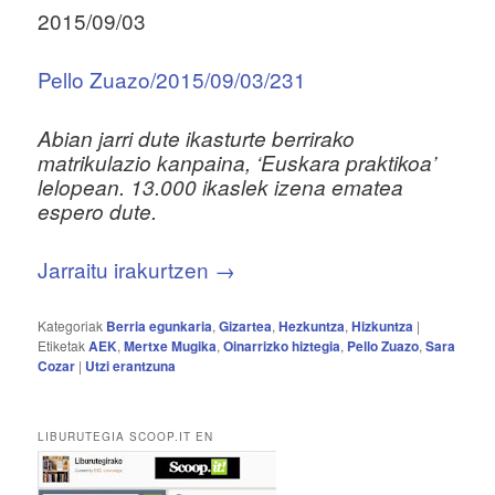
2015/09/03
Pello Zuazo/2015/09/03/231
Abian jarri dute ikasturte berrirako
matrikulazio kanpaina, ‘Euskara praktikoa’
lelopean. 13.000 ikaslek izena ematea
espero dute.
Jarraitu irakurtzen
→
Kategoriak
Berria egunkaria
,
Gizartea
,
Hezkuntza
,
Hizkuntza
|
Etiketak
AEK
,
Mertxe Mugika
,
Oinarrizko hiztegia
,
Pello Zuazo
,
Sara
Cozar
|
Utzi erantzuna
LIBURUTEGIA SCOOP.IT EN