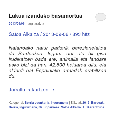
Lakua izandako basamortua
2013/09/06
-n
argitaratuta
Saioa Alkaiza / 2013-09-06 / 893 hitz
Nafarroako natur parkerik berezienetakoa
da Bardeakoa. Inguru idor eta hil gisa
irudikatzen bada ere, animalia eta landare
asko bizi da han. 42.500 hektarea ditu, eta
alderdi bat Espainiako armadak erabiltzen
du.
Jarraitu irakurtzen
→
Kategoriak
Berria egunkaria
,
Ingurumena
|
Etiketak
2013
,
Bardeak
,
Berria
,
Ingurumena
,
Natur parkeak
,
Saioa Alkaiza
|
Utzi erantzuna