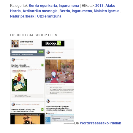
Kategoriak
Berria egunkaria
,
Ingurumena
|
Etiketak
2013
,
Aiako
Harria
,
Arditurriko meategia
,
Berria
,
Ingurumena
,
Maialen Igartua
,
Natur parkeak
|
Utzi erantzuna
LIBURUTEGIA SCOOP.IT EN
De
WordPresserako irudiak