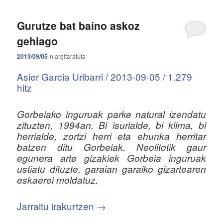
Gurutze bat baino askoz
gehiago
2013/09/05
-n
argitaratuta
Asier Garcia Uribarri / 2013-09-05 / 1.279
hitz
Gorbeiako inguruak parke natural izendatu
zituzten, 1994an. Bi isurialde, bi klima, bi
herrialde, zortzi herri eta ehunka herritar
batzen ditu Gorbeiak. Neolitotik gaur
egunera arte gizakiek Gorbeia inguruak
ustiatu dituzte, garaian garaiko gizartearen
eskaerei moldatuz.
Jarraitu irakurtzen
→