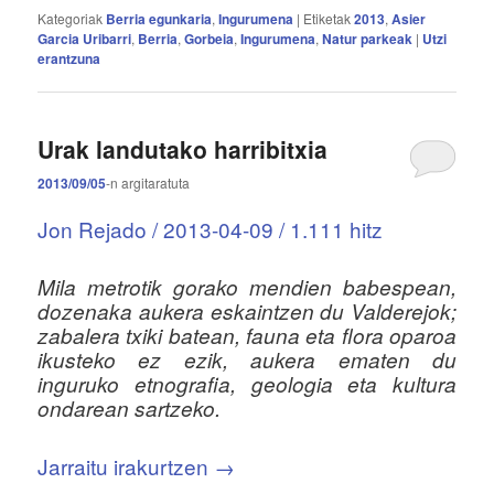
Kategoriak
Berria egunkaria
,
Ingurumena
|
Etiketak
2013
,
Asier
Garcia Uribarri
,
Berria
,
Gorbeia
,
Ingurumena
,
Natur parkeak
|
Utzi
erantzuna
Urak landutako harribitxia
2013/09/05
-n
argitaratuta
Jon Rejado / 2013-04-09 / 1.111 hitz
Mila metrotik gorako mendien babespean,
dozenaka aukera eskaintzen du Valderejok;
zabalera txiki batean, fauna eta flora oparoa
ikusteko ez ezik, aukera ematen du
inguruko etnografia, geologia eta kultura
ondarean sartzeko.
Jarraitu irakurtzen
→