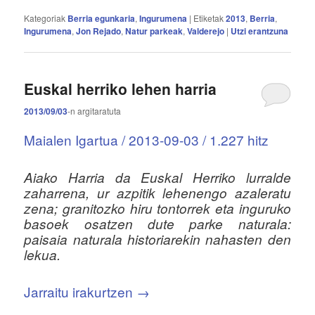
Kategoriak
Berria egunkaria
,
Ingurumena
|
Etiketak
2013
,
Berria
,
Ingurumena
,
Jon Rejado
,
Natur parkeak
,
Valderejo
|
Utzi erantzuna
Euskal herriko lehen harria
2013/09/03
-n
argitaratuta
Maialen Igartua / 2013-09-03 / 1.227 hitz
Aiako Harria da Euskal Herriko lurralde
zaharrena, ur azpitik lehenengo azaleratu
zena; granitozko hiru tontorrek eta inguruko
basoek osatzen dute parke naturala:
paisaia naturala historiarekin nahasten den
lekua.
Jarraitu irakurtzen
→