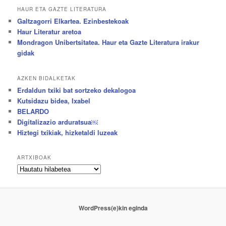
HAUR ETA GAZTE LITERATURA
Galtzagorri Elkartea. Ezinbestekoak
Haur Literatur aretoa
Mondragon Unibertsitatea. Haur eta Gazte Literatura irakur
gidak
AZKEN BIDALKETAK
Erdaldun txiki bat sortzeko dekalogoa
Kutsidazu bidea, Ixabel
BELARDO
Digitalizazio arduratsua￼
Hiztegi txikiak, hizketaldi luzeak
ARTXIBOAK
Artxiboak
WordPress(e)kin eginda