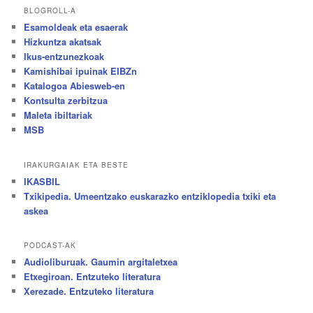
BLOGROLL-A
Esamoldeak eta esaerak
Hizkuntza akatsak
Ikus-entzunezkoak
Kamishibai ipuinak EIBZn
Katalogoa Abiesweb-en
Kontsulta zerbitzua
Maleta ibiltariak
MSB
IRAKURGAIAK ETA BESTE
IKASBIL
Txikipedia. Umeentzako euskarazko entziklopedia txiki eta
askea
PODCAST-AK
Audioliburuak. Gaumin argitaletxea
Etxegiroan. Entzuteko literatura
Xerezade. Entzuteko literatura