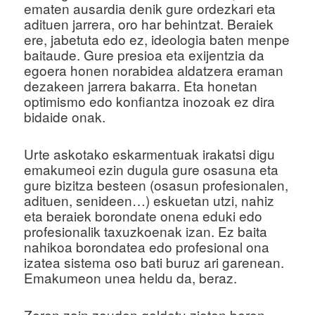
ematen ausardia denik gure ordezkari eta
adituen jarrera, oro har behintzat. Beraiek
ere, jabetuta edo ez, ideologia baten menpe
baitaude. Gure presioa eta exijentzia da
egoera honen norabidea aldatzera eraman
dezakeen jarrera bakarra. Eta honetan
optimismo edo konfiantza inozoak ez dira
bidaide onak.
Urte askotako eskarmentuak irakatsi digu
emakumeoi ezin dugula gure osasuna eta
gure bizitza besteen (osasun profesionalen,
adituen, senideen…) eskuetan utzi, nahiz
eta beraiek borondate onena eduki edo
profesionalik taxuzkoenak izan. Ez baita
nahikoa borondatea edo profesional ona
izatea sistema oso bati buruz ari garenean.
Emakumeon unea heldu da, beraz.
Zeren zain zeuden galdetu zioten beren