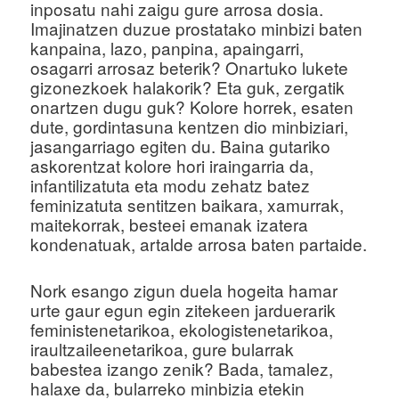
inposatu nahi zaigu gure arrosa dosia.
Imajinatzen duzue prostatako minbizi baten
kanpaina, lazo, panpina, apaingarri,
osagarri arrosaz beterik? Onartuko lukete
gizonezkoek halakorik? Eta guk, zergatik
onartzen dugu guk? Kolore horrek, esaten
dute, gordintasuna kentzen dio minbiziari,
jasangarriago egiten du. Baina gutariko
askorentzat kolore hori iraingarria da,
infantilizatuta eta modu zehatz batez
feminizatuta sentitzen baikara, xamurrak,
maitekorrak, besteei emanak izatera
kondenatuak, artalde arrosa baten partaide.
Nork esango zigun duela hogeita hamar
urte gaur egun egin zitekeen jarduerarik
feministenetarikoa, ekologistenetarikoa,
iraultzaileenetarikoa, gure bularrak
babestea izango zenik? Bada, tamalez,
halaxe da, bularreko minbizia etekin