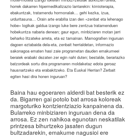
horrek dakarren hipermedikalizazio larriarekin: kimioterapia,
ebakuntzak, tratamendu hormonalak… gehi kezka, izua,
urduritasuna… Orain arte erabilia izan den «zenbat eta lehenago
hobe» logikak galdua izango luke bere zentzua tratamenduen
hobekuntza nabaria denean; gaur egun, minbiziaren motan jarri
beharko litzateke arreta, eta ez tamainan. Mamografien inguruan
dagoen eztabaida dela-eta, zenbait herrialdetan, informazio
sakonagoa ematen hasi zaie programetan dauden emakumeei
beraiek erabaki dezaten zer egin nahi duten; bestalde, berariazko
batzordeak sortu dira programaren moldaketaz edota geroaz
hausnartzeko eta erabakitzeko. Eta Euskal Herrian? Zerbait
egiten hasi dira honen inguruan?
Baina hau egoeraren alderdi bat besterik ez
da. Bigarren gai potolo bat arrosa koloreak
margoturiko kontzientziazio kanpainena da.
Bularreko minbiziaren inguruan dena da
arrosa. Ez zen nahikoa egunotan neskatilak
printzesa bihurtzeko jasaten dugun
bultzadarekin, emakume nagusioi ere