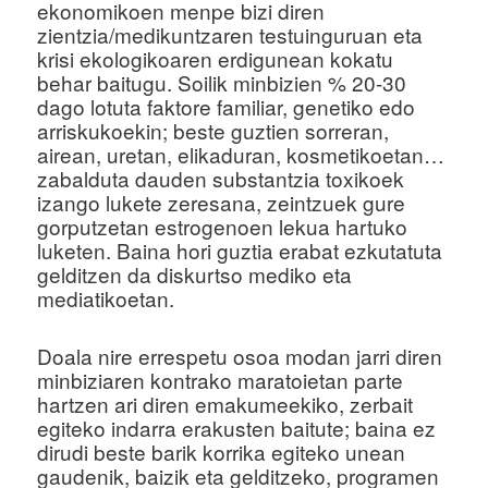
ekonomikoen menpe bizi diren
zientzia/medikuntzaren testuinguruan eta
krisi ekologikoaren erdigunean kokatu
behar baitugu. Soilik minbizien % 20-30
dago lotuta faktore familiar, genetiko edo
arriskukoekin; beste guztien sorreran,
airean, uretan, elikaduran, kosmetikoetan…
zabalduta dauden substantzia toxikoek
izango lukete zeresana, zeintzuek gure
gorputzetan estrogenoen lekua hartuko
luketen. Baina hori guztia erabat ezkutatuta
gelditzen da diskurtso mediko eta
mediatikoetan.
Doala nire errespetu osoa modan jarri diren
minbiziaren kontrako maratoietan parte
hartzen ari diren emakumeekiko, zerbait
egiteko indarra erakusten baitute; baina ez
dirudi beste barik korrika egiteko unean
gaudenik, baizik eta gelditzeko, programen