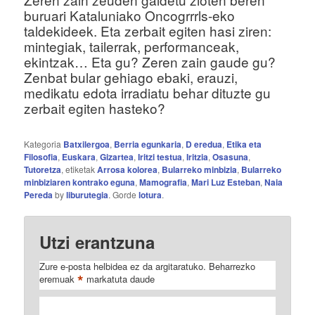
buruari Kataluniako Oncogrrrls-eko
taldekideek. Eta zerbait egiten hasi ziren:
mintegiak, tailerrak, performanceak,
ekintzak… Eta gu? Zeren zain gaude gu?
Zenbat bular gehiago ebaki, erauzi,
medikatu edota irradiatu behar dituzte gu
zerbait egiten hasteko?
Kategoria
Batxilergoa
,
Berria egunkaria
,
D eredua
,
Etika eta
Filosofia
,
Euskara
,
Gizartea
,
Iritzi testua
,
Iritzia
,
Osasuna
,
Tutoretza
, etiketak
Arrosa kolorea
,
Bularreko minbizia
,
Bularreko
minbiziaren kontrako eguna
,
Mamografia
,
Mari Luz Esteban
,
Naia
Pereda
by
liburutegia
. Gorde
lotura
.
Utzi erantzuna
Zure e-posta helbidea ez da argitaratuko.
Beharrezko
*
eremuak
markatuta daude