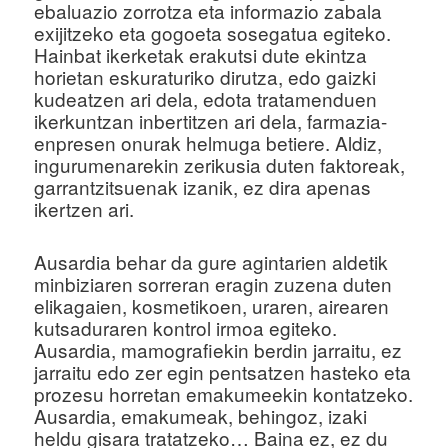
ebaluazio zorrotza eta informazio zabala
exijitzeko eta gogoeta sosegatua egiteko.
Hainbat ikerketak erakutsi dute ekintza
horietan eskuraturiko dirutza, edo gaizki
kudeatzen ari dela, edota tratamenduen
ikerkuntzan inbertitzen ari dela, farmazia-
enpresen onurak helmuga betiere. Aldiz,
ingurumenarekin zerikusia duten faktoreak,
garrantzitsuenak izanik, ez dira apenas
ikertzen ari.
Ausardia behar da gure agintarien aldetik
minbiziaren sorreran eragin zuzena duten
elikagaien, kosmetikoen, uraren, airearen
kutsaduraren kontrol irmoa egiteko.
Ausardia, mamografiekin berdin jarraitu, ez
jarraitu edo zer egin pentsatzen hasteko eta
prozesu horretan emakumeekin kontatzeko.
Ausardia, emakumeak, behingoz, izaki
heldu gisara tratatzeko… Baina ez, ez du