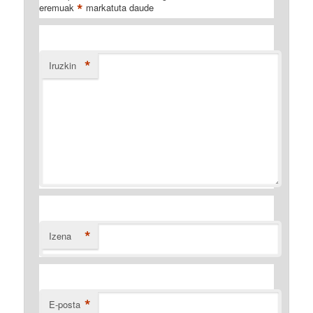
*
eremuak
markatuta daude
*
Iruzkin
*
Izena
*
E-posta