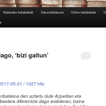
Klaserako baliabideak
Irakurzaletasuna
Online baliabideak
U
ak
iago, ‘bizi gaitun’
2017-05-31 / 1027 hitz
enbatekoa den aztertu dute Azpeitian eta
 bestera diferentzia dago erabileran, baina