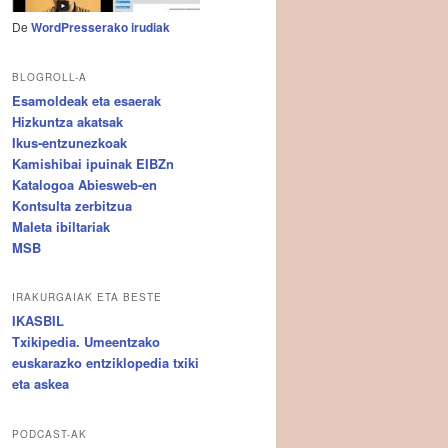
De
WordPresserako irudiak
BLOGROLL-A
Esamoldeak eta esaerak
Hizkuntza akatsak
Ikus-entzunezkoak
Kamishibai ipuinak EIBZn
Katalogoa Abiesweb-en
Kontsulta zerbitzua
Maleta ibiltariak
MSB
IRAKURGAIAK ETA BESTE
IKASBIL
Txikipedia. Umeentzako
euskarazko entziklopedia txiki
eta askea
PODCAST-AK