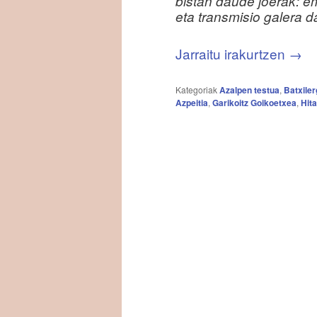
bistan daude joerak: e
eta transmisio galera d
Jarraitu irakurtzen
→
Kategoriak
Azalpen testua
,
Batxile
Azpeitia
,
Garikoitz Goikoetxea
,
Hit