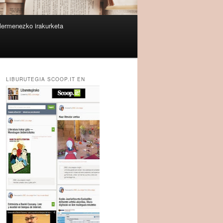
lermenezko irakurketa
LIBURUTEGIA SCOOP.IT EN