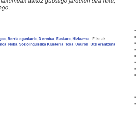
makumeak askoz gutxiago jarduten dira hika,
ago.
rgoa
,
Berria egunkaria
,
D eredua
,
Euskara
,
Hizkuntza
|
Etiketak
anoa
,
Noka
,
Soziolinguistika Klusterra
,
Toka
,
Usurbil
|
Utzi erantzuna