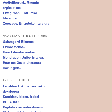
Audioliburuak. Gaumin
argitaletxea
Etxegiroan. Entzuteko
literatura
Xerezade. Entzuteko literatura
HAUR ETA GAZTE LITERATURA
Galtzagorri Elkartea.
Ezinbestekoak
Haur Literatur aretoa
Mondragon Unibertsitatea.
Haur eta Gazte Literatura
irakur gidak
AZKEN BIDALKETAK
Erdaldun txiki bat sortzeko
dekalogoa
Kutsidazu bidea, Ixabel
BELARDO
Digitalizazio arduratsua￼