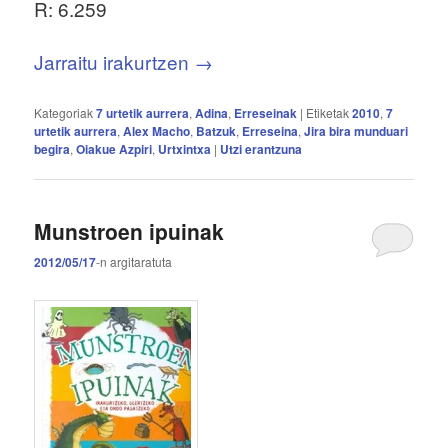
R: 6.259
Jarraitu irakurtzen
→
Kategoriak
7 urtetik aurrera
,
Adina
,
Erreseinak
|
Etiketak
2010
,
7
urtetik aurrera
,
Alex Macho
,
Batzuk
,
Erreseina
,
Jira bira munduari
begira
,
Oiakue Azpiri
,
Urtxintxa
|
Utzi erantzuna
Munstroen ipuinak
2012/05/17
-n
argitaratuta