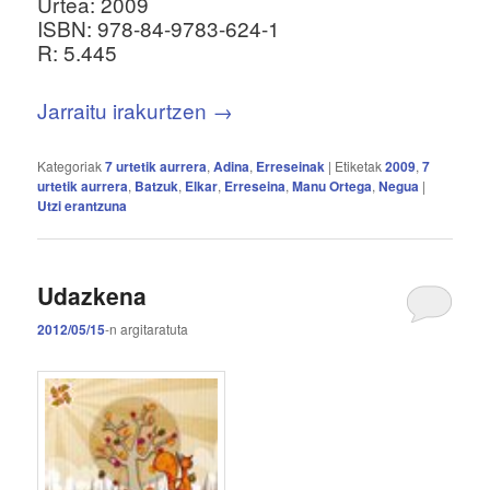
Urtea: 2009
ISBN: 978-84-9783-624-1
R: 5.445
Jarraitu irakurtzen
→
Kategoriak
7 urtetik aurrera
,
Adina
,
Erreseinak
|
Etiketak
2009
,
7
urtetik aurrera
,
Batzuk
,
Elkar
,
Erreseina
,
Manu Ortega
,
Negua
|
Utzi erantzuna
Udazkena
2012/05/15
-n
argitaratuta