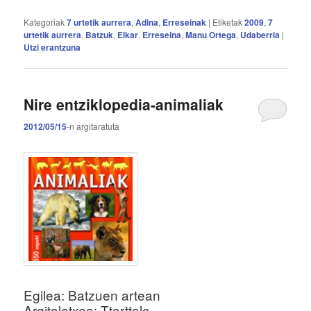
Kategoriak
7 urtetik aurrera
,
Adina
,
Erreseinak
|
Etiketak
2009
,
7
urtetik aurrera
,
Batzuk
,
Elkar
,
Erreseina
,
Manu Ortega
,
Udaberria
|
Utzi erantzuna
Nire entziklopedia-animaliak
2012/05/15
-n
argitaratuta
Egilea: Batzuen artean
Argitaletxea: Ttarttalo