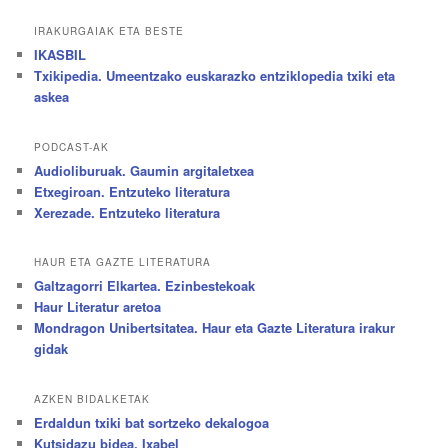
IRAKURGAIAK ETA BESTE
IKASBIL
Txikipedia. Umeentzako euskarazko entziklopedia txiki eta
askea
PODCAST-AK
Audioliburuak. Gaumin argitaletxea
Etxegiroan. Entzuteko literatura
Xerezade. Entzuteko literatura
HAUR ETA GAZTE LITERATURA
Galtzagorri Elkartea. Ezinbestekoak
Haur Literatur aretoa
Mondragon Unibertsitatea. Haur eta Gazte Literatura irakur
gidak
AZKEN BIDALKETAK
Erdaldun txiki bat sortzeko dekalogoa
Kutsidazu bidea, Ixabel