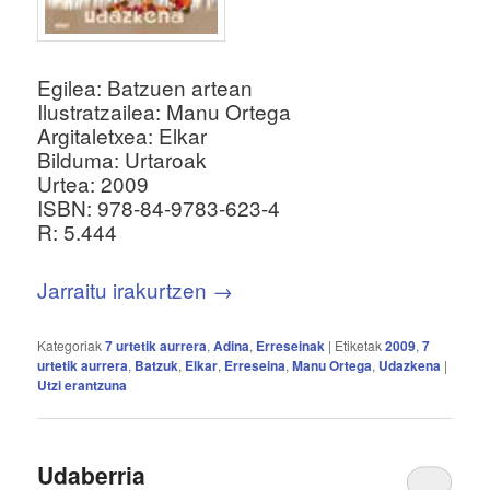
Egilea: Batzuen artean
Ilustratzailea: Manu Ortega
Argitaletxea: Elkar
Bilduma: Urtaroak
Urtea: 2009
ISBN: 978-84-9783-623-4
R: 5.444
Jarraitu irakurtzen
→
Kategoriak
7 urtetik aurrera
,
Adina
,
Erreseinak
|
Etiketak
2009
,
7
urtetik aurrera
,
Batzuk
,
Elkar
,
Erreseina
,
Manu Ortega
,
Udazkena
|
Utzi erantzuna
Udaberria