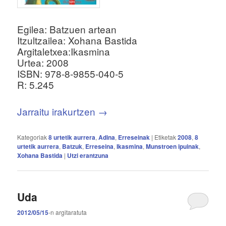
Egilea: Batzuen artean
Itzultzailea: Xohana Bastida
Argitaletxea:Ikasmina
Urtea: 2008
ISBN: 978-8-9855-040-5
R: 5.245
Jarraitu irakurtzen
→
Kategoriak
8 urtetik aurrera
,
Adina
,
Erreseinak
|
Etiketak
2008
,
8
urtetik aurrera
,
Batzuk
,
Erreseina
,
Ikasmina
,
Munstroen ipuinak
,
Xohana Bastida
|
Utzi erantzuna
Uda
2012/05/15
-n
argitaratuta