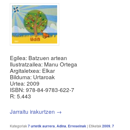
Egilea: Batzuen artean
Ilustratzailea: Manu Ortega
Argitaletxea: Elkar
Bilduma: Urtaroak
Urtea: 2009
ISBN: 978-84-9783-622-7
R: 5.443
Jarraitu irakurtzen
→
Kategoriak
7 urtetik aurrera
,
Adina
,
Erreseinak
|
Etiketak
2009
,
7