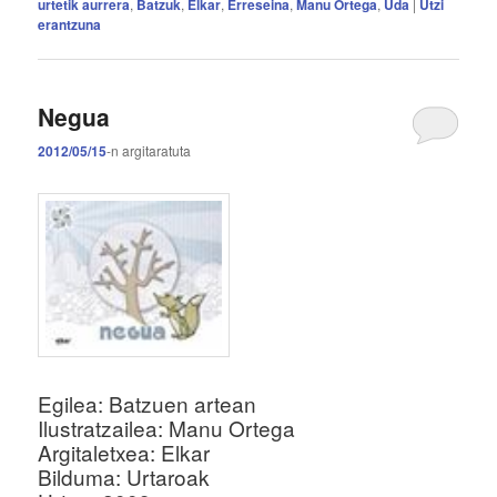
urtetik aurrera
,
Batzuk
,
Elkar
,
Erreseina
,
Manu Ortega
,
Uda
|
Utzi
erantzuna
Negua
2012/05/15
-n
argitaratuta
Egilea: Batzuen artean
Ilustratzailea: Manu Ortega
Argitaletxea: Elkar
Bilduma: Urtaroak