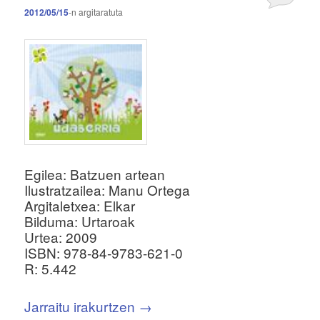
2012/05/15
-n
argitaratuta
Egilea: Batzuen artean
Ilustratzailea: Manu Ortega
Argitaletxea: Elkar
Bilduma: Urtaroak
Urtea: 2009
ISBN: 978-84-9783-621-0
R: 5.442
Jarraitu irakurtzen
→