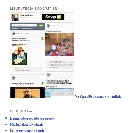
LIBURUTEGIA SCOOP.IT EN
De
WordPresserako irudiak
BLOGROLL-A
Esamoldeak eta esaerak
Hizkuntza akatsak
Ikus-entzunezkoak