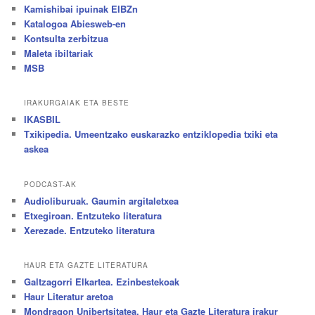
Kamishibai ipuinak EIBZn
Katalogoa Abiesweb-en
Kontsulta zerbitzua
Maleta ibiltariak
MSB
IRAKURGAIAK ETA BESTE
IKASBIL
Txikipedia. Umeentzako euskarazko entziklopedia txiki eta
askea
PODCAST-AK
Audioliburuak. Gaumin argitaletxea
Etxegiroan. Entzuteko literatura
Xerezade. Entzuteko literatura
HAUR ETA GAZTE LITERATURA
Galtzagorri Elkartea. Ezinbestekoak
Haur Literatur aretoa
Mondragon Unibertsitatea. Haur eta Gazte Literatura irakur