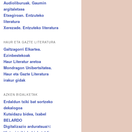
Audioliburuak. Gaumin
argitaletxea
Etxegiroan. Entzuteko
literatura
Xerezade. Entzuteko literatura
HAUR ETA GAZTE LITERATURA
Galtzagorri Elkartea.
Ezinbestekoak
Haur Literatur aretoa
Mondragon Unibertsitatea.
Haur eta Gazte Literatura
irakur gidak
AZKEN BIDALKETAK
Erdaldun txiki bat sortzeko
dekalogoa
Kutsidazu bidea, Ixabel
BELARDO
Digitalizazio arduratsua￼