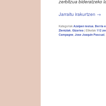
zerbitzua bideratzeko 
Jarraitu irakurtzen
→
Kategoriak
Azalpen testua
,
Berria 
Zientziak
,
Gizartea
|
Etiketak
112 ze
Campagne
,
Jose Joaquin Pascual
,