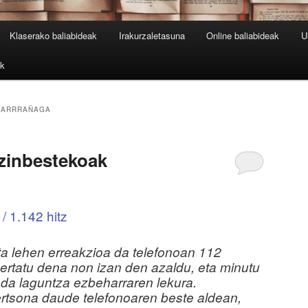
Klaserako baliabideak
Irakurzaletasuna
Online baliabideak
U
ak
LARRRAÑAGA
ezinbestekoak
/ 1.142 hitz
 eta lehen erreakzioa da telefonoan 112
rtatu dena non izan den azaldu, eta minutu
 da laguntza ezbeharraren lekura.
ertsona daude telefonoaren beste aldean,