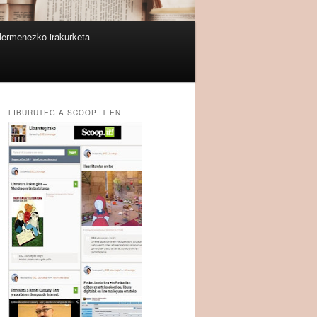
lermenezko irakurketa
LIBURUTEGIA SCOOP.IT EN