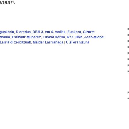
lanean.
egunkaria
,
D eredua
,
DBH 3. eta 4. mailak
,
Euskara
,
Gizarte
nbakia
,
Estibaliz Munarriz
,
Euskal Herria
,
Iker Tubia
,
Jean-Michel
Larrialdi zerbitzuak
,
Maider Larrrañaga
|
Utzi erantzuna