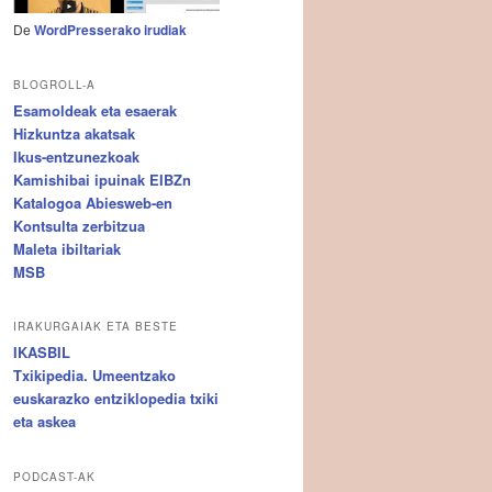
De
WordPresserako irudiak
BLOGROLL-A
Esamoldeak eta esaerak
Hizkuntza akatsak
Ikus-entzunezkoak
Kamishibai ipuinak EIBZn
Katalogoa Abiesweb-en
Kontsulta zerbitzua
Maleta ibiltariak
MSB
IRAKURGAIAK ETA BESTE
IKASBIL
Txikipedia. Umeentzako
euskarazko entziklopedia txiki
eta askea
PODCAST-AK