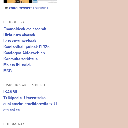
De
WordPresserako irudiak
BLOGROLL-A
Esamoldeak eta esaerak
Hizkuntza akatsak
Ikus-entzunezkoak
Kamishibai ipuinak EIBZn
Katalogoa Abiesweb-en
Kontsulta zerbitzua
Maleta ibiltariak
MSB
IRAKURGAIAK ETA BESTE
IKASBIL
Txikipedia. Umeentzako
euskarazko entziklopedia txiki
eta askea
PODCAST-AK