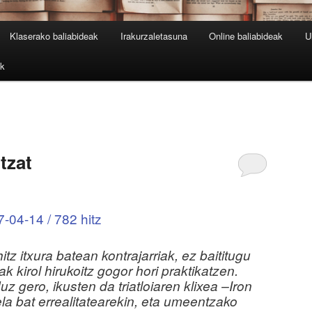
Klaserako baliabideak
Irakurzaletasuna
Online baliabideak
U
ak
tzat
-04-14 / 782 hitz
itz itxura batean kontrajarriak, ez baititugu
ak kirol hirukoitz gogor hori praktikatzen.
z gero, ikusten da triatloiaren klixea –Iron
la bat errealitatearekin, eta umeentzako