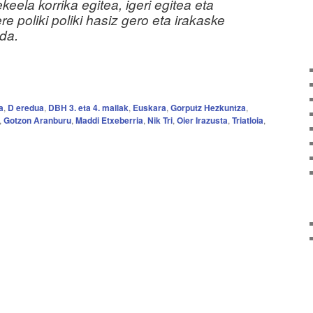
eela korrika egitea, igeri egitea eta
 ere poliki poliki hasiz gero eta irakaske
da.
a
,
D eredua
,
DBH 3. eta 4. mailak
,
Euskara
,
Gorputz Hezkuntza
,
,
Gotzon Aranburu
,
Maddi Etxeberria
,
Nik Tri
,
Oier Irazusta
,
Triatloia
,