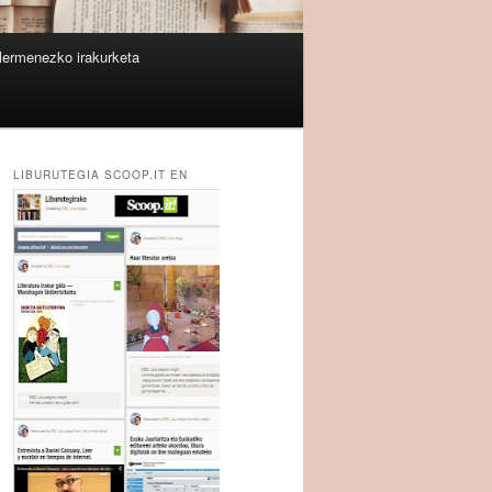
lermenezko irakurketa
LIBURUTEGIA SCOOP.IT EN