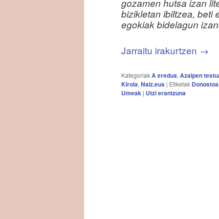
gozamen hutsa izan litek
bizikletan ibiltzea, beti
egokiak bidelagun izan
Jarraitu irakurtzen
→
Kategoriak
A eredua
,
Azalpen testu
Kirola
,
Naiz.eus
|
Etiketak
Donostoa
Umeak
|
Utzi erantzuna