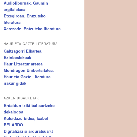
Audioliburuak. Gaumin
argitaletxea
Etxegiroan. Entzuteko
literatura
Xerezade. Entzuteko literatura
HAUR ETA GAZTE LITERATURA
Galtzagorri Elkartea.
Ezinbestekoak
Haur Literatur aretoa
Mondragon Unibertsitatea.
Haur eta Gazte Literatura
irakur gidak
AZKEN BIDALKETAK
Erdaldun txiki bat sortzeko
dekalogoa
Kutsidazu bidea, Ixabel
BELARDO
Digitalizazio arduratsua￼