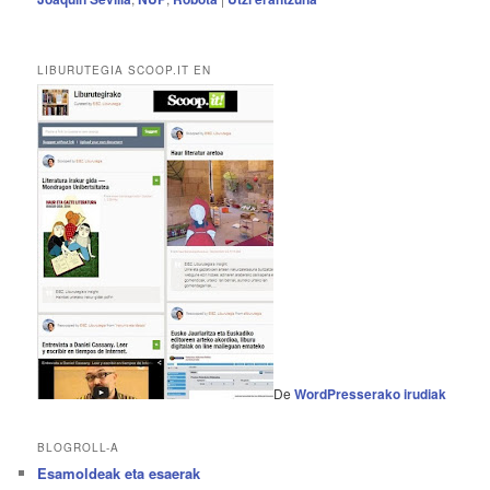
LIBURUTEGIA SCOOP.IT EN
De
WordPresserako irudiak
BLOGROLL-A
Esamoldeak eta esaerak