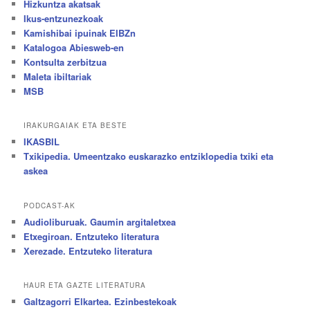
Hizkuntza akatsak
Ikus-entzunezkoak
Kamishibai ipuinak EIBZn
Katalogoa Abiesweb-en
Kontsulta zerbitzua
Maleta ibiltariak
MSB
IRAKURGAIAK ETA BESTE
IKASBIL
Txikipedia. Umeentzako euskarazko entziklopedia txiki eta
askea
PODCAST-AK
Audioliburuak. Gaumin argitaletxea
Etxegiroan. Entzuteko literatura
Xerezade. Entzuteko literatura
HAUR ETA GAZTE LITERATURA
Galtzagorri Elkartea. Ezinbestekoak