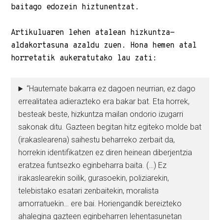
baitago edozein hiztunentzat.
Artikuluaren lehen atalean hizkuntza-
aldakortasuna azaldu zuen. Hona hemen atal
horretatik aukeratutako lau zati:
“Hautemate bakarra ez dagoen neurrian, ez dago
errealitatea adierazteko era bakar bat. Eta horrek,
besteak beste, hizkuntza mailan ondorio izugarri
sakonak ditu. Gazteen begitan hitz egiteko molde bat
(irakaslearena) saihestu beharreko zerbait da,
horrekin identifikatzen ez diren heinean diberjentzia
eratzea funtsezko eginbeharra baita. (…) Ez
irakaslearekin soilik, gurasoekin, poliziarekin,
telebistako esatari zenbaitekin, moralista
amorratuekin… ere bai. Horiengandik bereizteko
ahalegina gazteen eginbeharren lehentasunetan