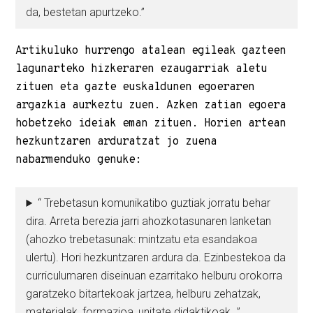
da, bestetan apurtzeko.”
Artikuluko hurrengo atalean egileak gazteen
lagunarteko hizkeraren ezaugarriak aletu
zituen eta gazte euskaldunen egoeraren
argazkia aurkeztu zuen. Azken zatian egoera
hobetzeko ideiak eman zituen. Horien artean
hezkuntzaren arduratzat jo zuena
nabarmenduko genuke:
“ Trebetasun komunikatibo guztiak jorratu behar
dira. Arreta berezia jarri ahozkotasunaren lanketan
(ahozko trebetasunak: mintzatu eta esandakoa
ulertu). Hori hezkuntzaren ardura da. Ezinbestekoa da
curriculumaren diseinuan ezarritako helburu orokorra
garatzeko bitartekoak jartzea, helburu zehatzak,
materialak, formazioa, unitate didaktikoak…”