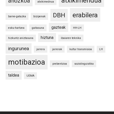
atxikimendua
ahozkoa
atxikimednua
erabilera
DBH
barne-gatazka
bizipenak
gazteak
esku-hartzea
gaitasuna
HH-LH
hiztuna
hizkuntz aniztasuna
ibaiaren teknika
ingurunea
jarrera
jarrerak
kultur transmisioa
LH
motibazioa
prebentzioa
soziolinguistika
taldea
UEMA