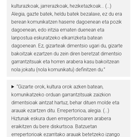
kulturazkoak, jarrerazkoak, heziketazkoak… (…)
Alegia, gazte batek, heldu batek bezalaxe, ez du era
berean komunikatzen haserre dagoenean eta pozik
dagoenean, edo iritzia ematen duenean eta
lanpostua eskuratzeko elkarrizketa batean
dagoenean. Ez, gizarteak dimentsio ugari du, gizarte
bakoitzak ezartzen du zein diren beretzat dimentsio
garrantzitsuak eta horren arabera kasu bakoitzean
nola jokatu (nola komunikatu) definitzen du.”
“Gizarte orok, kultura orok azken batean,
komunikatzeko orduan garrantzitsuak zaizkion
dimentsioak aintzat hartuz, behar dituen molde eta
arauak ezartzen ditu. Errepertorioa, alegia. (…)
Hiztunak eskura duen errepertorioaren arabera
eraikitzen du bere diskurtsoa. Batzuetan
errepertorioak ezarritako arauak betetzeko izango