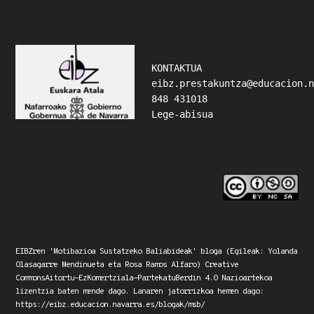
Footer
KONTAKTUA 
eibz.prestakuntza@educacion.
848 431018
Lege-abisua
EIBZ
ren 'Motibazioa Sustatzeko Baliabideak' bloga
(Egileak: Yolanda
Olasagarre Mendinueta eta Rosa Ramos Alfaro)
Creative
CommonsAitortu-EzKomertziala-PartekatuBerdin 4.0 Nazioartekoa
lizentzia
baten mende dago. Lanaren jatorrizkoa hemen dago:
https://eibz.educacion.navarra.es/blogak/msb/