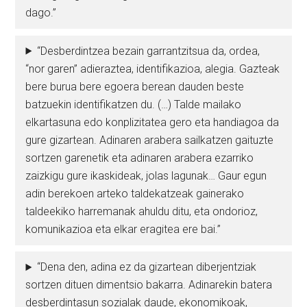
dago.”
“Desberdintzea bezain garrantzitsua da, ordea,
“nor garen” adieraztea, identifikazioa, alegia. Gazteak
bere burua bere egoera berean dauden beste
batzuekin identifikatzen du. (…) Talde mailako
elkartasuna edo konplizitatea gero eta handiagoa da
gure gizartean. Adinaren arabera sailkatzen gaituzte
sortzen garenetik eta adinaren arabera ezarriko
zaizkigu gure ikaskideak, jolas lagunak… Gaur egun
adin berekoen arteko taldekatzeak gainerako
taldeekiko harremanak ahuldu ditu, eta ondorioz,
komunikazioa eta elkar eragitea ere bai.”
“Dena den, adina ez da gizartean diberjentziak
sortzen dituen dimentsio bakarra. Adinarekin batera
desberdintasun sozialak daude, ekonomikoak,