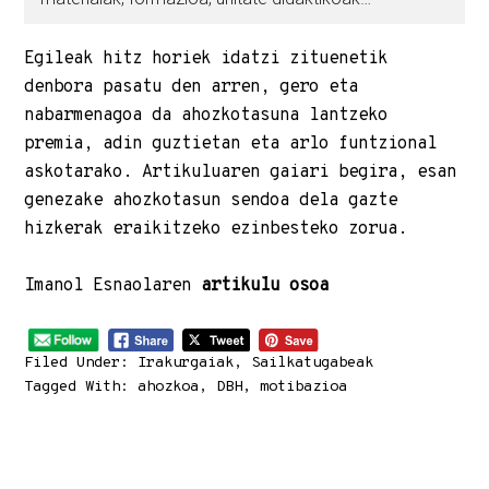
Egileak hitz horiek idatzi zituenetik
denbora pasatu den arren, gero eta
nabarmenagoa da ahozkotasuna lantzeko
premia, adin guztietan eta arlo funtzional
askotarako. Artikuluaren gaiari begira, esan
genezake ahozkotasun sendoa dela gazte
hizkerak eraikitzeko ezinbesteko zorua.
Imanol Esnaolaren
artikulu osoa
Filed Under:
Irakurgaiak
,
Sailkatugabeak
Tagged With:
ahozkoa
,
DBH
,
motibazioa