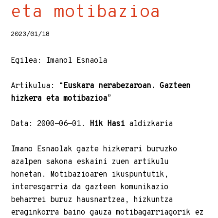
eta motibazioa
2023/01/18
Egilea: Imanol Esnaola
Artikulua: “
Euskara nerabezaroan. Gazteen
hizkera eta motibazioa
”
Data: 2000-06-01.
Hik Hasi
aldizkaria
Imano Esnaolak gazte hizkerari buruzko
azalpen sakona eskaini zuen artikulu
honetan. Motibazioaren ikuspuntutik,
interesgarria da gazteen komunikazio
beharrei buruz hausnartzea, hizkuntza
eraginkorra baino gauza motibagarriagorik ez