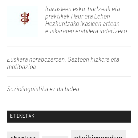
Irakasleen esku-hartzeak eta
praktikak Haur eta Lehen
Hezkuntzako ikasleen artean
euskararen erabilera indartzeko
Euskara nerabezaroan. Gazteen hizkera eta
motibazioa
Soziolinguistika ez da bidea
ETIKETAK