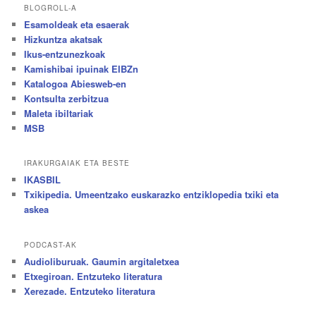
BLOGROLL-A
Esamoldeak eta esaerak
Hizkuntza akatsak
Ikus-entzunezkoak
Kamishibai ipuinak EIBZn
Katalogoa Abiesweb-en
Kontsulta zerbitzua
Maleta ibiltariak
MSB
IRAKURGAIAK ETA BESTE
IKASBIL
Txikipedia. Umeentzako euskarazko entziklopedia txiki eta
askea
PODCAST-AK
Audioliburuak. Gaumin argitaletxea
Etxegiroan. Entzuteko literatura
Xerezade. Entzuteko literatura