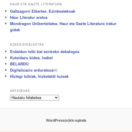
HAUR ETA GAZTE LITERATURA
Galtzagorri Elkartea. Ezinbestekoak
Haur Literatur aretoa
Mondragon Unibertsitatea. Haur eta Gazte Literatura irakur
gidak
AZKEN BIDALKETAK
Erdaldun txiki bat sortzeko dekalogoa
Kutsidazu bidea, Ixabel
BELARDO
Digitalizazio arduratsua￼
Hiztegi txikiak, hizketaldi luzeak
ARTXIBOAK
Artxiboak
WordPress(e)kin eginda