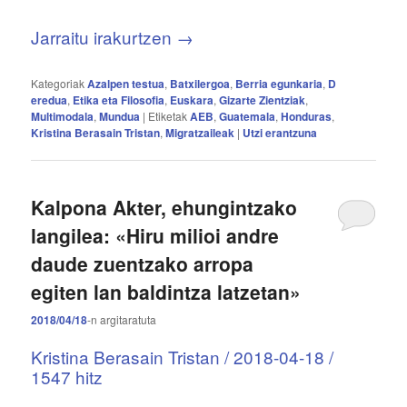
Jarraitu irakurtzen
→
Kategoriak
Azalpen testua
,
Batxilergoa
,
Berria egunkaria
,
D
eredua
,
Etika eta Filosofia
,
Euskara
,
Gizarte Zientziak
,
Multimodala
,
Mundua
|
Etiketak
AEB
,
Guatemala
,
Honduras
,
Kristina Berasain Tristan
,
Migratzaileak
|
Utzi erantzuna
Kalpona Akter, ehungintzako
langilea: «Hiru milioi andre
daude zuentzako arropa
egiten lan baldintza latzetan»
2018/04/18
-n
argitaratuta
Kristina Berasain Tristan / 2018-04-18 /
1547 hitz