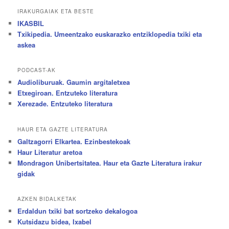
IRAKURGAIAK ETA BESTE
IKASBIL
Txikipedia. Umeentzako euskarazko entziklopedia txiki eta
askea
PODCAST-AK
Audioliburuak. Gaumin argitaletxea
Etxegiroan. Entzuteko literatura
Xerezade. Entzuteko literatura
HAUR ETA GAZTE LITERATURA
Galtzagorri Elkartea. Ezinbestekoak
Haur Literatur aretoa
Mondragon Unibertsitatea. Haur eta Gazte Literatura irakur
gidak
AZKEN BIDALKETAK
Erdaldun txiki bat sortzeko dekalogoa
Kutsidazu bidea, Ixabel