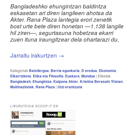
Bangladeshko ehungintzan baldintza
eskasetan ari diren langileen ahotsa da
Akter. Rana Plaza lantegia erori zenetik
bost urte bete diren honetan —1.138 langile
hil ziren—, segurtasuna hobetzea ekarri
zuen ituna iraungitzear dela ohartarazi du.
Jarraitu irakurtzen
→
Kategoriak
Batxilergoa
,
Berria egunkaria
,
D eredua
,
Ekonomia
,
Elkarrizketa
,
Etika eta Filosofia
,
Euskara
,
Mundua
|
Etiketak
Bangladesh
,
Ehungintza
,
Kalpona Akter
,
Kristina Berasain Tristan
,
Multinazionak
,
Rana Plaza
|
Utzi erantzuna
LIBURUTEGIA SCOOP.IT EN