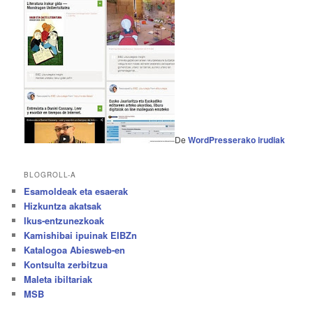
De
WordPresserako irudiak
BLOGROLL-A
Esamoldeak eta esaerak
Hizkuntza akatsak
Ikus-entzunezkoak
Kamishibai ipuinak EIBZn
Katalogoa Abiesweb-en
Kontsulta zerbitzua
Maleta ibiltariak
MSB