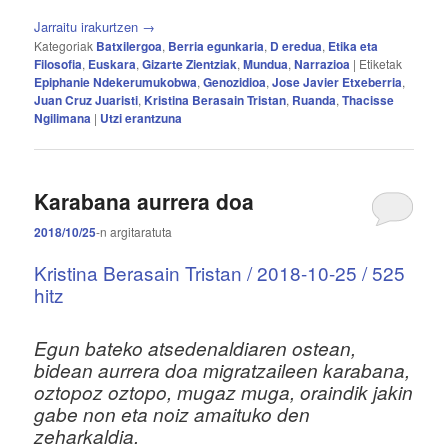
Jarraitu irakurtzen
→
Kategoriak
Batxilergoa
,
Berria egunkaria
,
D eredua
,
Etika eta
Filosofia
,
Euskara
,
Gizarte Zientziak
,
Mundua
,
Narrazioa
|
Etiketak
Epiphanie Ndekerumukobwa
,
Genozidioa
,
Jose Javier Etxeberria
,
Juan Cruz Juaristi
,
Kristina Berasain Tristan
,
Ruanda
,
Thacisse
Ngilimana
|
Utzi erantzuna
Karabana aurrera doa
2018/10/25
-n
argitaratuta
Kristina Berasain Tristan / 2018-10-25 / 525
hitz
Egun bateko atsedenaldiaren ostean,
bidean aurrera doa migratzaileen karabana,
oztopoz oztopo, mugaz muga, oraindik jakin
gabe non eta noiz amaituko den
zeharkaldia.