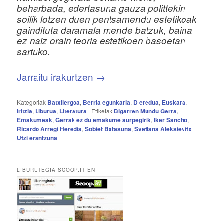
beharbada, edertasuna gauza polittekin
soilik lotzen duen pentsamendu estetikoak
gaindituta daramala mende batzuk, baina
ez naiz orain teoria estetikoen basoetan
sartuko.
Jarraitu irakurtzen
→
Kategoriak
Batxilergoa
,
Berria egunkaria
,
D eredua
,
Euskara
,
Iritzia
,
Liburua
,
Literatura
|
Etiketak
Bigarren Mundu Gerra
,
Emakumeak
,
Gerrak ez du emakume aurpegirik
,
Iker Sancho
,
Ricardo Arregi Heredia
,
Sobiet Batasuna
,
Svetlana Aleksievitx
|
Utzi erantzuna
LIBURUTEGIA SCOOP.IT EN