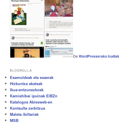
De
WordPresserako irudiak
BLOGROLL-A
Esamoldeak eta esaerak
Hizkuntza akatsak
Ikus-entzunezkoak
Kamishibai ipuinak EIBZn
Katalogoa Abiesweb-en
Kontsulta zerbitzua
Maleta ibiltariak
MSB