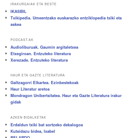
IRAKURGAIAK ETA BESTE
IKASBIL
Txikipedia. Umeentzako euskarazko entziklopedia txiki eta
askea
PODCAST-AK
Audioliburuak. Gaumin argitaletxea
Etxegiroan. Entzuteko literatura
Xerezade. Entzuteko literatura
HAUR ETA GAZTE LITERATURA
Galtzagorri Elkartea. Ezinbestekoak
Haur Literatur aretoa
Mondragon Unibertsitatea. Haur eta Gazte Literatura irakur
gidak
AZKEN BIDALKETAK
Erdaldun txiki bat sortzeko dekalogoa
Kutsidazu bidea, Ixabel
BELARDO