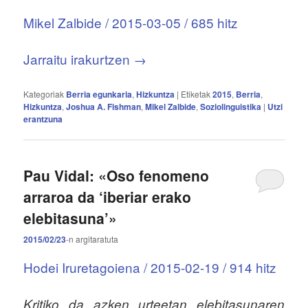
Mikel Zalbide / 2015-03-05 / 685 hitz
Jarraitu irakurtzen
→
Kategoriak
Berria egunkaria
,
Hizkuntza
|
Etiketak
2015
,
Berria
,
Hizkuntza
,
Joshua A. Fishman
,
Mikel Zalbide
,
Soziolinguistika
|
Utzi
erantzuna
Pau Vidal: «Oso fenomeno
arraroa da ‘iberiar erako
elebitasuna’»
2015/02/23
-n
argitaratuta
Hodei Iruretagoiena / 2015-02-19 / 914 hitz
Kritiko da azken urteetan elebitasunaren