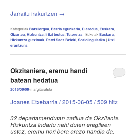
Jarraitu irakurtzen
→
Kategoriak
Batxilergoa
,
Berria egunkaria
,
D eredua
,
Euskara
,
Gizartea
,
Hizkuntza
,
Iritzi testua
,
Tutoretza
|
Etiketak
Euskara
,
Hizkuntza gutxituak
,
Patxi Saez Beloki
,
Soziolinguistika
|
Utzi
erantzuna
Okzitaniera, eremu handi
batean hedatua
2015/06/09
-n
argitaratuta
Joanes Etxebarria / 2015-06-05 / 509 hitz
32 departamendutan zatitua da Okzitania.
Hizkuntza indartu nahi duten eragileen
ustez, eremu hori bera arazo handia da.