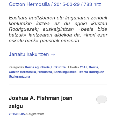
Gotzon Hermosilla / 2015-03-29 / 783 hitz
Euskara tradizioaren eta iraganaren zenbait
konturekin lotzea ez du egoki ikusten
Rodriguezek; euskalgintzan «beste bide
batzuk» lantzearen aldekoa da, «inori ezer
eskatu barik» pausoak emanda.
Jarraitu irakurtzen
→
Kategoriak
Berria egunkaria
,
Hizkuntza
|
Etiketak
2015
,
Berria
,
Gotzon Hermosilla
,
Hizkuntza
,
Soziolinguistika
,
Txerra Rodriguez
|
Utzi erantzuna
Joshua A. Fishman joan
zaigu
2015/03/05
-n
argitaratuta