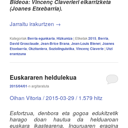
Bideoa: Vincenç Claverieri elkarrizketa
(Joanes Etxebarria).
Jarraitu irakurtzen
→
Kategoriak
Berria egunkaria
,
Hizkuntza
|
Etiketak
2015
,
Berria
,
David Grosclaude
,
Jean-Brice Brana
,
Jean-Louis Blenet
,
Joanes
Etxebarria
,
Okzitaniera
,
Soziolinguistika
,
Vincenç Claverie
|
Utzi
erantzuna
Euskararen heldulekua
2015/04/01
-n
argitaratuta
Oihan Vitoria / 2015-03-29 / 1.579 hitz
Esfortzua, denbora eta gogoa edukitzetik
harago doan hautua da helduaroan
euskara ikastearena. Inguruaren eragina