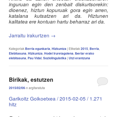
inguruan egin den zenbait diskurtsorekin:
dioenez, hiztun kopuruak gora egin arren,
katalana kutsatzen ari da. Hiztunen
kalitatea ere kontuan hartu beharraz ari da.
Jarraitu irakurtzen
→
Kategoriak
Berria egunkaria
,
Hizkuntza
|
Etiketak
2015
,
Berria
,
Elebitasuna
,
Hizkuntza
,
Hodei Iruretagoiena
,
Iberiar erako
elebitasuna
,
Pau Vidal
,
Soziolinguistika
|
Utzi erantzuna
Birikak, estutzen
2015/02/06
-n
argitaratuta
Garikoitz Goikoetxea / 2015-02-05 / 1.271
hitz