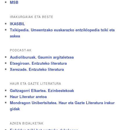
MSB
IRAKURGAIAK ETA BESTE
IKASBIL
Txikipedia. Umeentzako euskarazko entziklopedia txiki eta
askea
PODCAST-AK
Audioliburuak. Gaumin argitaletxea
Etxegiroan. Entzuteko literatura
Xerezade. Entzuteko literatura
HAUR ETA GAZTE LITERATURA
Galtzagorri Elkartea. Ezinbestekoak
Haur Literatur aretoa
Mondragon Unibertsitatea. Haur eta Gazte Literatura irakur
gidak
AZKEN BIDALKETAK