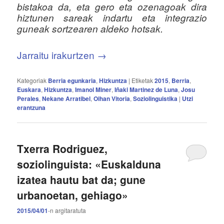
bistakoa da, eta gero eta ozenagoak dira
hiztunen sareak indartu eta integrazio
guneak sortzearen aldeko hotsak.
Jarraitu irakurtzen
→
Kategoriak
Berria egunkaria
,
Hizkuntza
|
Etiketak
2015
,
Berria
,
Euskara
,
Hizkuntza
,
Imanol Miner
,
Iñaki Martinez de Luna
,
Josu
Perales
,
Nekane Arratibel
,
Oihan Vitoria
,
Soziolinguistika
|
Utzi
erantzuna
Txerra Rodriguez,
soziolinguista: «Euskalduna
izatea hautu bat da; gune
urbanoetan, gehiago»
2015/04/01
-n
argitaratuta