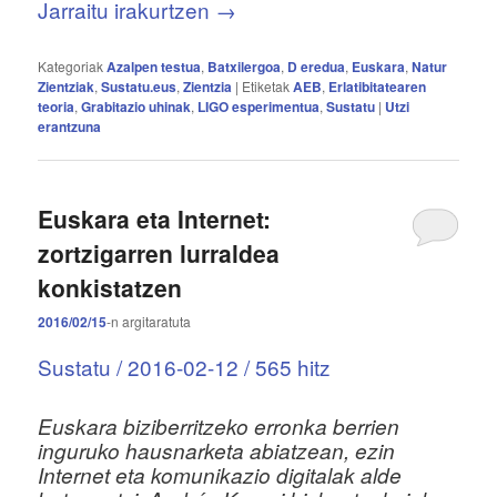
Jarraitu irakurtzen
→
Kategoriak
Azalpen testua
,
Batxilergoa
,
D eredua
,
Euskara
,
Natur
Zientziak
,
Sustatu.eus
,
Zientzia
|
Etiketak
AEB
,
Erlatibitatearen
teoria
,
Grabitazio uhinak
,
LIGO esperimentua
,
Sustatu
|
Utzi
erantzuna
Euskara eta Internet:
zortzigarren lurraldea
konkistatzen
2016/02/15
-n
argitaratuta
Sustatu / 2016-02-12 / 565 hitz
Euskara biziberritzeko erronka berrien
inguruko hausnarketa abiatzean, ezin
Internet eta komunikazio digitalak alde