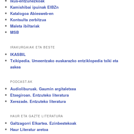
Ikus-entzunezkoak
Kamishibai ipuinak EIBZn
Katalogoa Abiesweb-en
Kontsulta zerbitzua
Maleta ibiltariak
MSB
IRAKURGAIAK ETA BESTE
IKASBIL
Txikipedia. Umeentzako euskarazko entziklopedia txiki eta
askea
PODCAST-AK
Audioliburuak. Gaumin argitaletxea
Etxegiroan. Entzuteko literatura
Xerezade. Entzuteko literatura
HAUR ETA GAZTE LITERATURA
Galtzagorri Elkartea. Ezinbestekoak
Haur Literatur aretoa