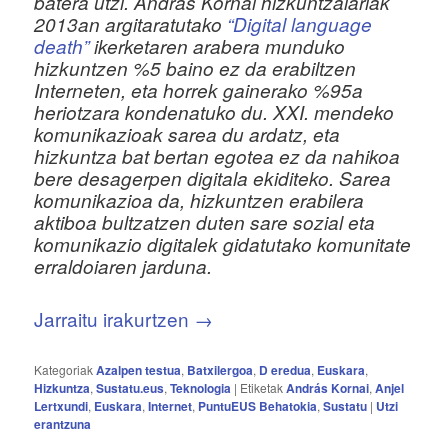
batera utzi. András Kornai hizkuntzalariak
2013an argitaratutako
“Digital language
death”
ikerketaren arabera munduko
hizkuntzen %5 baino ez da erabiltzen
Interneten, eta horrek gainerako %95a
heriotzara kondenatuko du. XXI. mendeko
komunikazioak sarea du ardatz, eta
hizkuntza bat bertan egotea ez da nahikoa
bere desagerpen digitala ekiditeko. Sarea
komunikazioa da, hizkuntzen erabilera
aktiboa bultzatzen duten sare sozial eta
komunikazio digitalek gidatutako komunitate
erraldoiaren jarduna.
Jarraitu irakurtzen
→
Kategoriak
Azalpen testua
,
Batxilergoa
,
D eredua
,
Euskara
,
Hizkuntza
,
Sustatu.eus
,
Teknologia
|
Etiketak
András Kornai
,
Anjel
Lertxundi
,
Euskara
,
Internet
,
PuntuEUS Behatokia
,
Sustatu
|
Utzi
erantzuna