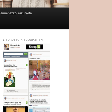
lermenezko irakurketa
LIBURUTEGIA SCOOP.IT EN