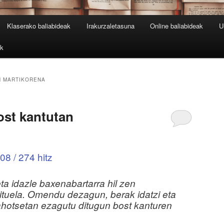
Klaserako baliabideak
Irakurzaletasuna
Online baliabideak
U
ak
 MARTIKORENA
ost kantutan
08 / 274 hitz
ta idazle baxenabartarra hil zen
zituela. Omendu dezagun, berak idatzi eta
ahotsetan ezagutu ditugun bost kanturen