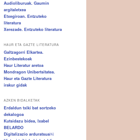
Audioliburuak. Gaumin
argitaletxea
Etxegiroan. Entzuteko
literatura
Xerezade. Entzuteko literatura
HAUR ETA GAZTE LITERATURA
Galtzagorri Elkartea.
Ezinbestekoak
Haur Literatur aretoa
Mondragon Unibertsitatea.
Haur eta Gazte Literatura
irakur gidak
AZKEN BIDALKETAK
Erdaldun txiki bat sortzeko
dekalogoa
Kutsidazu bidea, Ixabel
BELARDO
Digitalizazio arduratsua￼