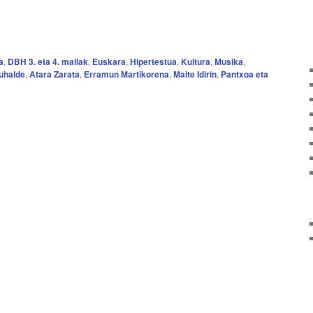
a
,
DBH 3. eta 4. mailak
,
Euskara
,
Hipertestua
,
Kultura
,
Musika
,
uhalde
,
Atara Zarata
,
Erramun Martikorena
,
Maite Idirin
,
Pantxoa eta