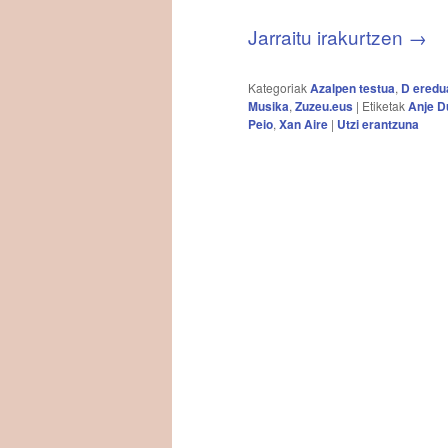
Jarraitu irakurtzen
→
Kategoriak
Azalpen testua
,
D eredu
Musika
,
Zuzeu.eus
|
Etiketak
Anje D
Peio
,
Xan Aire
|
Utzi erantzuna