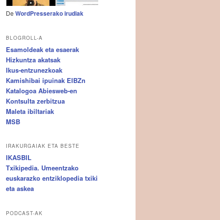
De
WordPresserako irudiak
BLOGROLL-A
Esamoldeak eta esaerak
Hizkuntza akatsak
Ikus-entzunezkoak
Kamishibai ipuinak EIBZn
Katalogoa Abiesweb-en
Kontsulta zerbitzua
Maleta ibiltariak
MSB
IRAKURGAIAK ETA BESTE
IKASBIL
Txikipedia. Umeentzako
euskarazko entziklopedia txiki
eta askea
PODCAST-AK