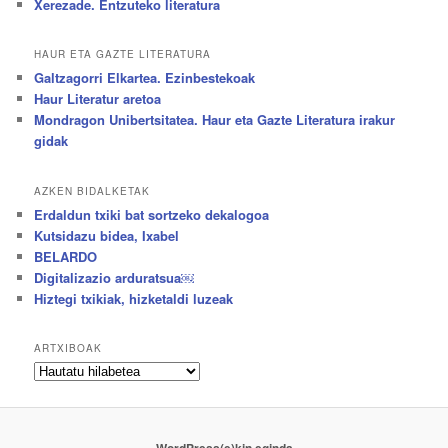
Xerezade. Entzuteko literatura
HAUR ETA GAZTE LITERATURA
Galtzagorri Elkartea. Ezinbestekoak
Haur Literatur aretoa
Mondragon Unibertsitatea. Haur eta Gazte Literatura irakur
gidak
AZKEN BIDALKETAK
Erdaldun txiki bat sortzeko dekalogoa
Kutsidazu bidea, Ixabel
BELARDO
Digitalizazio arduratsua￼
Hiztegi txikiak, hizketaldi luzeak
ARTXIBOAK
Artxiboak
WordPress(e)kin eginda