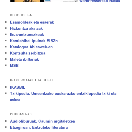
De
WordPresserako irudiak
BLOGROLL-A
Esamoldeak eta esaerak
Hizkuntza akatsak
Ikus-entzunezkoak
Kamishibai ipuinak EIBZn
Katalogoa Abiesweb-en
Kontsulta zerbitzua
Maleta ibiltariak
MSB
IRAKURGAIAK ETA BESTE
IKASBIL
Txikipedia. Umeentzako euskarazko entziklopedia txiki eta
askea
PODCAST-AK
Audioliburuak. Gaumin argitaletxea
Etxegiroan. Entzuteko literatura