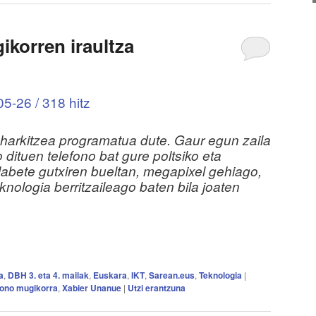
ikorren iraultza
5-26 / 318 hitz
harkitzea programatua dute. Gaur egun zaila
 dituen telefono bat gure poltsiko eta
labete gutxiren bueltan, megapixel gehiago,
ologia berritzaileago baten bila joaten
a
,
DBH 3. eta 4. mailak
,
Euskara
,
IKT
,
Sarean.eus
,
Teknologia
|
fono mugikorra
,
Xabier Unanue
|
Utzi erantzuna