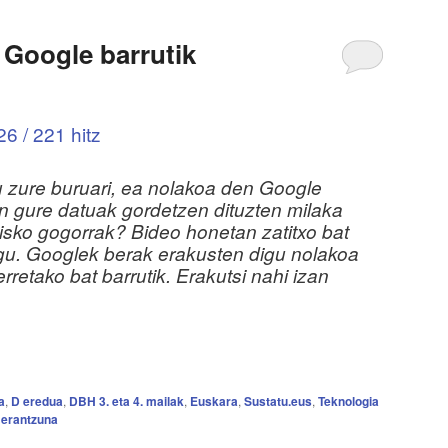
 Google barrutik
6 / 221 hitz
zu zure buruari, ea nolakoa den Google
en gure datuak gordetzen dituzten milaka
disko gogorrak? Bideo honetan zatitxo bat
gu. Googlek berak erakusten digu nolakoa
retako bat barrutik. Erakutsi nahi izan
a
,
D eredua
,
DBH 3. eta 4. mailak
,
Euskara
,
Sustatu.eus
,
Teknologia
 erantzuna