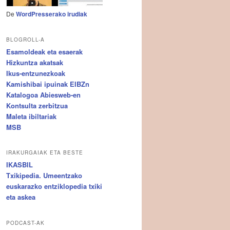
De
WordPresserako irudiak
BLOGROLL-A
Esamoldeak eta esaerak
Hizkuntza akatsak
Ikus-entzunezkoak
Kamishibai ipuinak EIBZn
Katalogoa Abiesweb-en
Kontsulta zerbitzua
Maleta ibiltariak
MSB
IRAKURGAIAK ETA BESTE
IKASBIL
Txikipedia. Umeentzako
euskarazko entziklopedia txiki
eta askea
PODCAST-AK