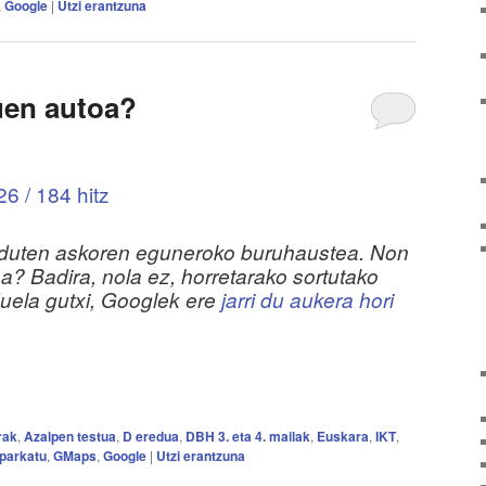
,
Google
|
Utzi erantzuna
uen autoa?
6 / 184 hitz
n duten askoren eguneroko buruhaustea. Non
oa? Badira, nola ez, horretarako sortutako
duela gutxi, Googlek ere
jarri du aukera hori
rak
,
Azalpen testua
,
D eredua
,
DBH 3. eta 4. mailak
,
Euskara
,
IKT
,
parkatu
,
GMaps
,
Google
|
Utzi erantzuna