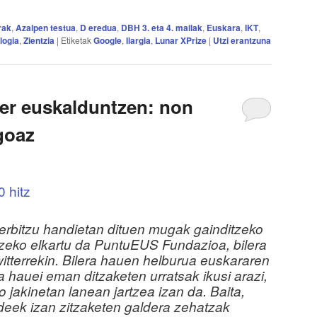
rak
,
Azalpen testua
,
D eredua
,
DBH 3. eta 4. mailak
,
Euskara
,
IKT
,
logia
,
Zientzia
|
Etiketak
Google
,
Ilargia
,
Lunar XPrize
|
Utzi erantzuna
ter euskalduntzen: non
goaz
 hitz
erbitzu handietan dituen mugak gainditzeko
zeko elkartu da PuntuEUS Fundazioa, bilera
itterrekin. Bilera hauen helburua euskararen
 hauei eman ditzaketen urratsak ikusi arazi,
o jakinetan lanean jartzea izan da. Baita,
deek izan zitzaketen galdera zehatzak