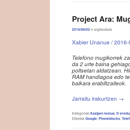
Project Ara: Mug
2016/06/02
-n
argitaratuta
Xabier Unanue / 2016-0
Telefono mugikorrek za
da 2 urte baina gehiago
poltsetan aldatzean. Hi
RAM handiagoa edo tekn
baikara erabiltzaileok.
Jarraitu irakurtzen
→
Kategoriak
Azalpen testua
,
D eredu
Etiketak
Google
,
Phoneblocks
,
Tele