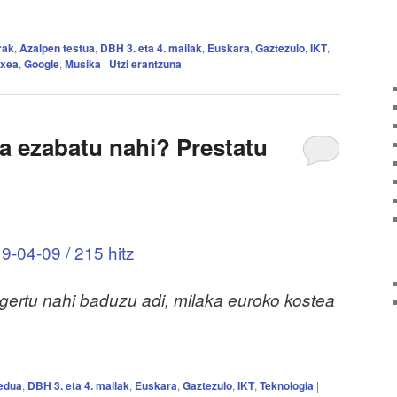
rak
,
Azalpen testua
,
DBH 3. eta 4. mailak
,
Euskara
,
Gaztezulo
,
IKT
,
txea
,
Google
,
Musika
|
Utzi erantzuna
a ezabatu nahi? Prestatu
9-04-09 / 215 hitz
agertu nahi baduzu adi, milaka euroko kostea
edua
,
DBH 3. eta 4. mailak
,
Euskara
,
Gaztezulo
,
IKT
,
Teknologia
|