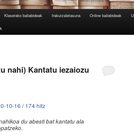
Klaserako baliabideak
Irakurzaletasuna
Online baliabideak
U
ak
tu nahi) Kantatu iezaiozu
0-10-16 / 174 hitz
nahikoa du abesti bat kantatu ala
opatzeko.