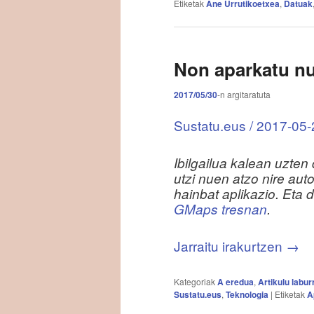
Etiketak
Ane Urrutikoetxea
,
Datuak
Non aparkatu n
2017/05/30
-n
argitaratuta
Sustatu.eus / 2017-05-2
Ibilgailua kalean uzte
utzi nuen atzo nire aut
hainbat aplikazio. Eta 
GMaps tresnan
.
Jarraitu irakurtzen
→
Kategoriak
A eredua
,
Artikulu labur
Sustatu.eus
,
Teknologia
|
Etiketak
A