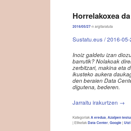
Horrelakoxea da
2016/05/27
-n
argitaratuta
Sustatu.eus / 2016-05-2
Inoiz galdetu izan dio
barrutik? Nolakoak dir
zerbitzari, makina eta 
ikusteko aukera dauka
den beraien Data Center
digutena, bederen.
Jarraitu irakurtzen
→
Kategoriak
A eredua
,
Azalpen testu
|
Etiketak
Data Center
,
Google
|
Utzi