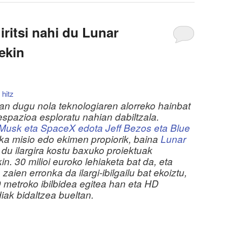
iritsi nahi du Lunar
ekin
 hitz
an dugu nola teknologiaren alorreko hainbat
espazioa esploratu nahian dabiltzala.
Musk eta SpaceX edota Jeff Bezos eta Blue
ka misio edo ekimen propiorik, baina
Lunar
du ilargira kostu baxuko proiektuak
n. 30 milioi euroko lehiaketa bat da, eta
 zaien erronka da ilargi-ibilgailu bat ekoiztu,
00 metroko ibilbidea egitea han eta HD
diak bidaltzea bueltan.