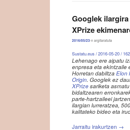
Googlek ilargira 
XPrize ekimenar
2016/05/23
-n
argitaratuta
Sustatu.eus / 2016-05-20 / 162
Lehenago ere aipatu iz
enpresa eta ekintzaile 
Horretan dabiltza
Elon 
Origin
. Googlek ez dau
XPrize
sariketa asmatu 
bidaltzearen erronkareki
parte-hartzaileei jartzen
ilargian lurreratzea, 5
kalitateko bideo eta iru
Jarraitu irakurtzen
→