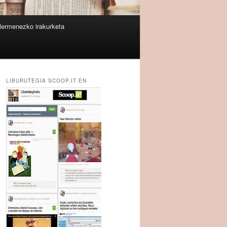
lermenezko irakurketa
LIBURUTEGIA SCOOP.IT EN