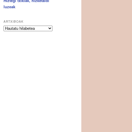
Hiztegi txikiak, hizketaldi
luzeak
ARTXIBOAK
Artxiboak