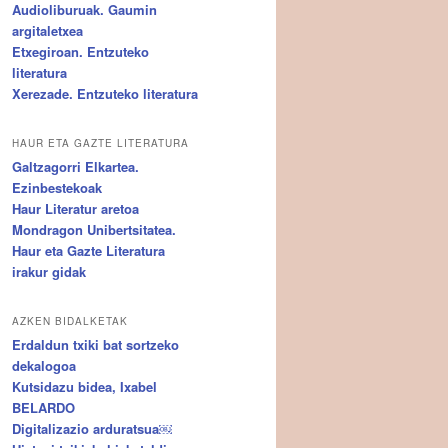
Audioliburuak. Gaumin
argitaletxea
Etxegiroan. Entzuteko
literatura
Xerezade. Entzuteko literatura
HAUR ETA GAZTE LITERATURA
Galtzagorri Elkartea.
Ezinbestekoak
Haur Literatur aretoa
Mondragon Unibertsitatea.
Haur eta Gazte Literatura
irakur gidak
AZKEN BIDALKETAK
Erdaldun txiki bat sortzeko
dekalogoa
Kutsidazu bidea, Ixabel
BELARDO
Digitalizazio arduratsua￼