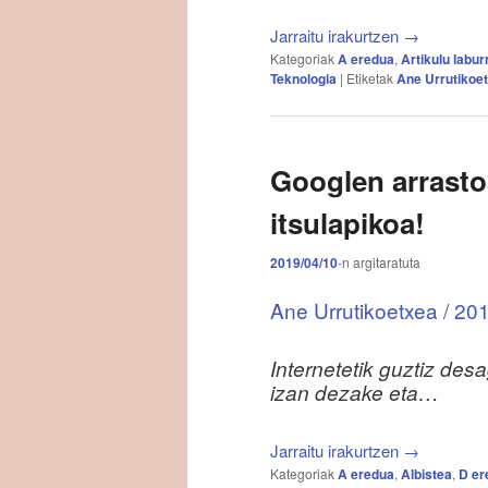
Jarraitu irakurtzen
→
Kategoriak
A eredua
,
Artikulu labur
Teknologia
|
Etiketak
Ane Urrutikoe
Googlen arrasto
itsulapikoa!
2019/04/10
-n
argitaratuta
Ane Urrutikoetxea / 201
Internetetik guztiz des
izan dezake eta…
Jarraitu irakurtzen
→
Kategoriak
A eredua
,
Albistea
,
D er