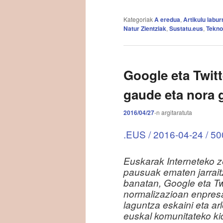
Kategoriak
A eredua
,
Artikulu labur
Natur Zientziak
,
Sustatu.eus
,
Tekno
Google eta Twit
gaude eta nora 
2016/04/27
-n
argitaratuta
.EUS / 2016-04-24 / 500
Euskarak Interneteko z
pausuak ematen jarrait
banatan, Google eta Tw
normalizazioan enpresa
laguntza eskaini eta arl
euskal komunitateko ki