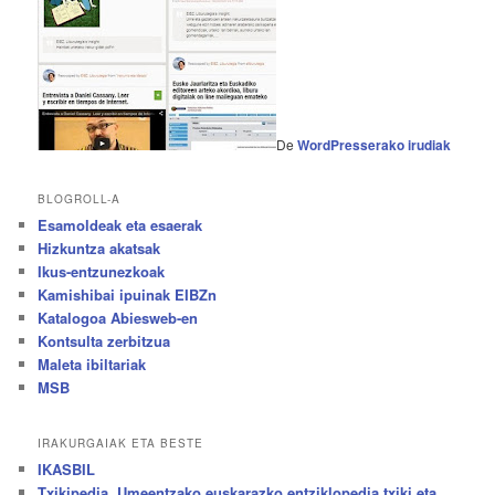
De
WordPresserako irudiak
BLOGROLL-A
Esamoldeak eta esaerak
Hizkuntza akatsak
Ikus-entzunezkoak
Kamishibai ipuinak EIBZn
Katalogoa Abiesweb-en
Kontsulta zerbitzua
Maleta ibiltariak
MSB
IRAKURGAIAK ETA BESTE
IKASBIL
Txikipedia. Umeentzako euskarazko entziklopedia txiki eta