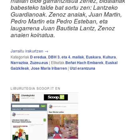
mailan bide garrantzitsua zenez, bidaiariak
babesteko talde bat sortu zen: Lantzeko
Guardianoak. Zenoz anaiak, Juan Martin,
Pedro Martin eta Pedro Esteban, eta
laugarrena Juan Bautista Lantz, Zenoz
anaien koinatua.
Jarraitu irakurtzen
→
Kategoriak
D eredua
,
DBH 3. eta 4. mailak
,
Euskara
,
Kultura
,
Narrazioa
,
Zuzeu.eus
|
Etiketak
Beñat Hach Embarek
,
Euskal
Gaizkileak
,
Jose Maria Iribarren
|
Utzi erantzuna
LIBURUTEGIA SCOOP.IT EN