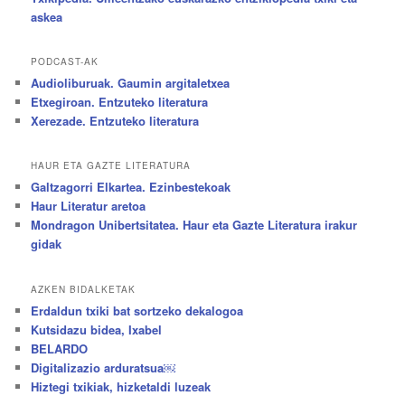
askea
PODCAST-AK
Audioliburuak. Gaumin argitaletxea
Etxegiroan. Entzuteko literatura
Xerezade. Entzuteko literatura
HAUR ETA GAZTE LITERATURA
Galtzagorri Elkartea. Ezinbestekoak
Haur Literatur aretoa
Mondragon Unibertsitatea. Haur eta Gazte Literatura irakur
gidak
AZKEN BIDALKETAK
Erdaldun txiki bat sortzeko dekalogoa
Kutsidazu bidea, Ixabel
BELARDO
Digitalizazio arduratsua￼
Hiztegi txikiak, hizketaldi luzeak