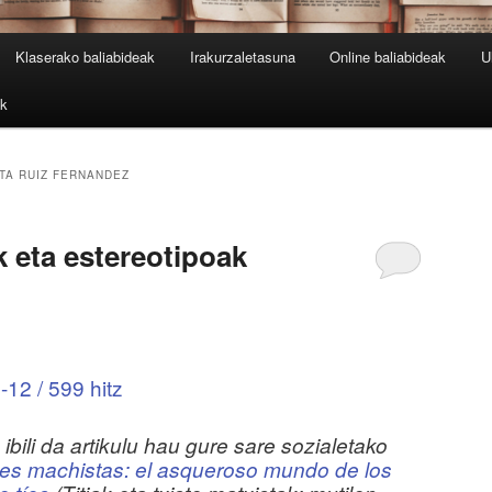
Klaserako baliabideak
Irakurzaletasuna
Online baliabideak
U
ak
TA RUIZ FERNANDEZ
ak eta estereotipoak
12 / 599 hitz
ibili da artikulu hau gure sare sozialetako
tes machistas: el asqueroso mundo de los