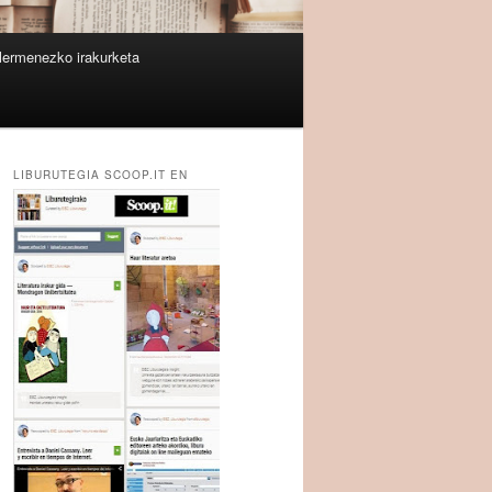
lermenezko irakurketa
LIBURUTEGIA SCOOP.IT EN