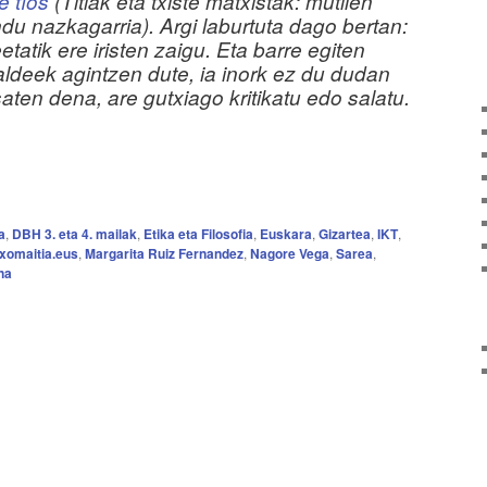
 tíos
(Titiak eta txiste matxistak: mutilen
 nazkagarria). Argi laburtuta dago bertan:
etatik ere iristen zaigu. Eta barre egiten
aldeek agintzen dute, ia inork ez du dudan
saten dena, are gutxiago kritikatu edo salatu.
a
,
DBH 3. eta 4. mailak
,
Etika eta Filosofia
,
Euskara
,
Gizartea
,
IKT
,
xomaitia.eus
,
Margarita Ruiz Fernandez
,
Nagore Vega
,
Sarea
,
na