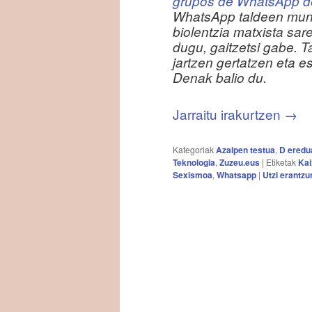
grupos de WhatsApp de
WhatsApp taldeen mundu
biolentzia matxista sare
dugu, gaitzetsi gabe. T
jartzen gertatzen eta e
Denak balio du.
Jarraitu irakurtzen
→
Kategoriak
Azalpen testua
,
D eredu
Teknologia
,
Zuzeu.eus
|
Etiketak
Kai
Sexismoa
,
Whatsapp
|
Utzi erantzu