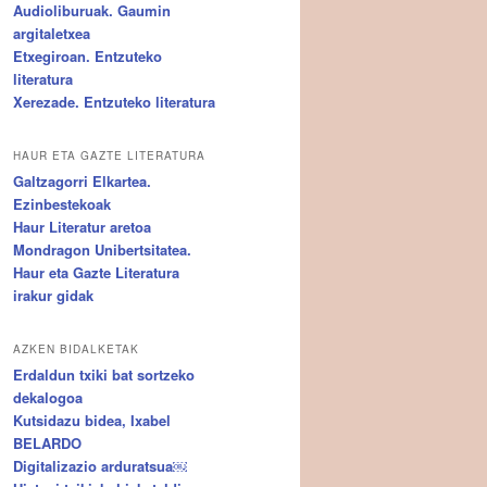
Audioliburuak. Gaumin
argitaletxea
Etxegiroan. Entzuteko
literatura
Xerezade. Entzuteko literatura
HAUR ETA GAZTE LITERATURA
Galtzagorri Elkartea.
Ezinbestekoak
Haur Literatur aretoa
Mondragon Unibertsitatea.
Haur eta Gazte Literatura
irakur gidak
AZKEN BIDALKETAK
Erdaldun txiki bat sortzeko
dekalogoa
Kutsidazu bidea, Ixabel
BELARDO
Digitalizazio arduratsua￼