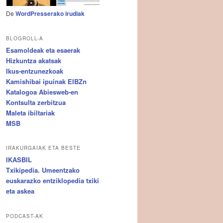
De
WordPresserako irudiak
BLOGROLL-A
Esamoldeak eta esaerak
Hizkuntza akatsak
Ikus-entzunezkoak
Kamishibai ipuinak EIBZn
Katalogoa Abiesweb-en
Kontsulta zerbitzua
Maleta ibiltariak
MSB
IRAKURGAIAK ETA BESTE
IKASBIL
Txikipedia. Umeentzako
euskarazko entziklopedia txiki
eta askea
PODCAST-AK