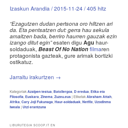
Izaskun Arandia / 2015-11-24 / 405 hitz
“Ezagutzen dudan pertsona oro hiltzen ari
da. Eta pentsatzen dut: gerra hau sekula
amaitzen bada, berriro haurren gauzak ezin
esaten digu
haur-
izango ditut egin”
Agu
soldaduak,
filma
ren
Beast Of No Nation
protagonista gazteak, gure arimak bortizki
ostikatuz.
Jarraitu irakurtzen
→
Kategoriak
Azalpen testua
,
Batxilergoa
,
D eredua
,
Etika eta
Filosofia
,
Euskara
,
Zinema
,
Zuzeu.eus
|
Etiketak
Abraham Attah
,
Afrika
,
Cary Joji Fukunaga
,
Haur-soldaduak
,
Netflix
,
Uzodinma
Iweala
|
Utzi erantzuna
LIBURUTEGIA SCOOP.IT EN