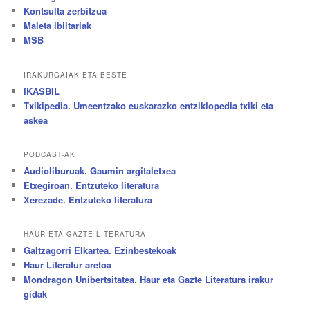
Kontsulta zerbitzua
Maleta ibiltariak
MSB
IRAKURGAIAK ETA BESTE
IKASBIL
Txikipedia. Umeentzako euskarazko entziklopedia txiki eta
askea
PODCAST-AK
Audioliburuak. Gaumin argitaletxea
Etxegiroan. Entzuteko literatura
Xerezade. Entzuteko literatura
HAUR ETA GAZTE LITERATURA
Galtzagorri Elkartea. Ezinbestekoak
Haur Literatur aretoa
Mondragon Unibertsitatea. Haur eta Gazte Literatura irakur
gidak