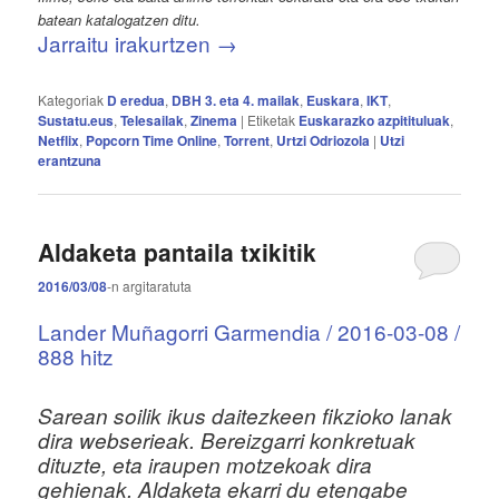
batean katalogatzen ditu.
Jarraitu irakurtzen
→
Kategoriak
D eredua
,
DBH 3. eta 4. mailak
,
Euskara
,
IKT
,
Sustatu.eus
,
Telesailak
,
Zinema
|
Etiketak
Euskarazko azpitituluak
,
Netflix
,
Popcorn Time Online
,
Torrent
,
Urtzi Odriozola
|
Utzi
erantzuna
Aldaketa pantaila txikitik
2016/03/08
-n
argitaratuta
Lander Muñagorri Garmendia / 2016-03-08 /
888 hitz
Sarean soilik ikus daitezkeen fikzioko lanak
dira webserieak. Bereizgarri konkretuak
dituzte, eta iraupen motzekoak dira
gehienak. Aldaketa ekarri du etengabe