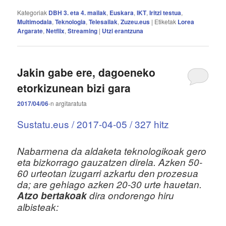
Kategoriak
DBH 3. eta 4. mailak
,
Euskara
,
IKT
,
Iritzi testua
,
Multimodala
,
Teknologia
,
Telesailak
,
Zuzeu.eus
|
Etiketak
Lorea
Argarate
,
Netflix
,
Streaming
|
Utzi erantzuna
Jakin gabe ere, dagoeneko
etorkizunean bizi gara
2017/04/06
-n
argitaratuta
Sustatu.eus / 2017-04-05 / 327 hitz
Nabarmena da aldaketa teknologikoak gero
eta bizkorrago gauzatzen direla. Azken 50-
60 urteotan izugarri azkartu den prozesua
da; are gehiago azken 20-30 urte hauetan.
Atzo bertakoak
dira ondorengo hiru
albisteak: