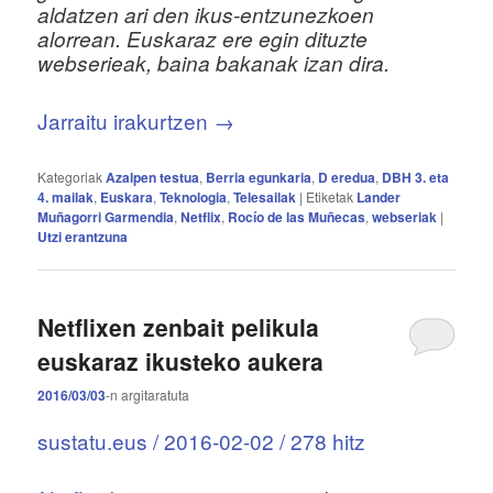
aldatzen ari den ikus-entzunezkoen
alorrean. Euskaraz ere egin dituzte
webserieak, baina bakanak izan dira.
Jarraitu irakurtzen
→
Kategoriak
Azalpen testua
,
Berria egunkaria
,
D eredua
,
DBH 3. eta
4. mailak
,
Euskara
,
Teknologia
,
Telesailak
|
Etiketak
Lander
Muñagorri Garmendia
,
Netflix
,
Rocío de las Muñecas
,
webseriak
|
Utzi erantzuna
Netflixen zenbait pelikula
euskaraz ikusteko aukera
2016/03/03
-n
argitaratuta
sustatu.eus / 2016-02-02 / 278 hitz