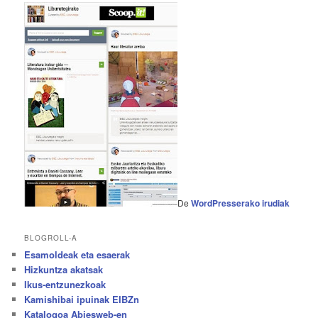
De
WordPresserako irudiak
BLOGROLL-A
Esamoldeak eta esaerak
Hizkuntza akatsak
Ikus-entzunezkoak
Kamishibai ipuinak EIBZn
Katalogoa Abiesweb-en