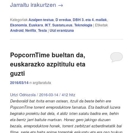
Jarraitu irakurtzen
→
Kategoriak
Azalpen testua
,
D eredua
,
DBH 3. eta 4. mailak
,
Ekonomia
,
Euskara
,
IKT
,
Sustatu.eus
,
Teknologia
|
Etiketak
Android
,
Netflix
,
Tesla
|
Utzi erantzuna
PopcornTime bueltan da,
euskarazko azpititulu eta
guzti
2016/03/14
-n
argitaratuta
Urtzi Odriozola / 2016-03-14 / 412 hitz
Denboraldi bat itxita eman ostean, itzuli da beste behin ere
PopcornTime torrent erreproduktore famatua. Eta badirudi luzera
begirako proiektu bat dela, 4 aldiz ixten saiatu badira ere, behin
eta berriz jarri baitute martxan. Honez gero jakingo duzuen
bezala, erreproduktore honek, torrent zerbitzari ezberdinetatik bai
filme, serie eta baita anime torrentak eskuratu eta era oso txukun