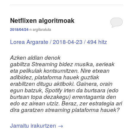
Netflixen algoritmoak
2018/04/24
-n
argitaratuta
Lorea Argarate / 2018-04-23 / 494 hitz
Azken aldian denok
gabiltza Streaming bidez musika, serieak
eta pelikulak kontsumitzen. Nire etxean
adibidez, plataforma hauek guztiak
erabiltzen ditugu aktiboki. Gainera, orain
egun batzuk, Spotify irten da burtsara (edo
burtsan topa dezakegu) errentagarria den
edo ez airean utziz. Beraz, zer estrategia ari
dira garatzen streaming plataforma hauek?
Jarraitu irakurtzen
→