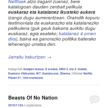
Netflixek
atzo iragarri zuenez, bere
katalogoan dauden zenbait pelikula
euskaraz eta katalanez ikusteko aukera
izango dugu aurrerantzean. Oraindik kopuru
testimoniala da euskarazko eta katalanezko
pelikulena (guk geuk bakarra aurkitu dugu
euskaraz, egia esateko;
katalanez 4 omen
dira
), baina ea ganorazko politika baterako
lehenengo urratsa den.
Jarraitu irakurtzen
→
Kategoriak
Azalpen testua
,
D eredua
,
DBH 3. eta 4. mailak
,
Euskara
,
Hizkuntza
,
IKT
,
Sustatu.eus
,
Zinema
|
Etiketak
Netflix
,
Planet 51
|
Utzi erantzuna
Beasts Of No Nation
2015/11/24
-n
argitaratuta