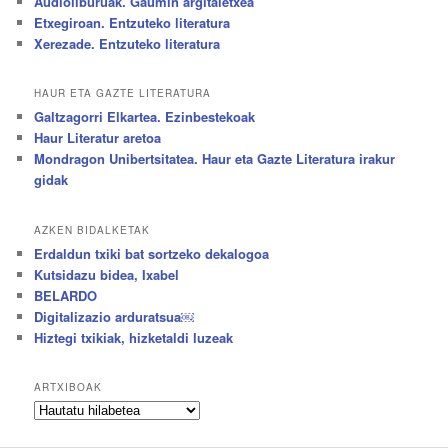
Audioliburuak. Gaumin argitaletxea
Etxegiroan. Entzuteko literatura
Xerezade. Entzuteko literatura
HAUR ETA GAZTE LITERATURA
Galtzagorri Elkartea. Ezinbestekoak
Haur Literatur aretoa
Mondragon Unibertsitatea. Haur eta Gazte Literatura irakur
gidak
AZKEN BIDALKETAK
Erdaldun txiki bat sortzeko dekalogoa
Kutsidazu bidea, Ixabel
BELARDO
Digitalizazio arduratsua￼
Hiztegi txikiak, hizketaldi luzeak
ARTXIBOAK
Artxiboak