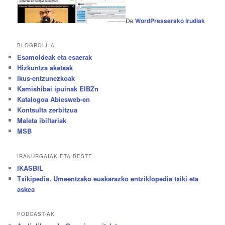
De
WordPresserako irudiak
BLOGROLL-A
Esamoldeak eta esaerak
Hizkuntza akatsak
Ikus-entzunezkoak
Kamishibai ipuinak EIBZn
Katalogoa Abiesweb-en
Kontsulta zerbitzua
Maleta ibiltariak
MSB
IRAKURGAIAK ETA BESTE
IKASBIL
Txikipedia. Umeentzako euskarazko entziklopedia txiki eta
askea
PODCAST-AK