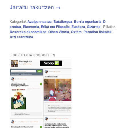
Jarraitu irakurtzen
→
Kategoriak
Azalpen testua
,
Batxilergoa
,
Berria egunkaria
,
D
eredua
,
Ekonomia
,
Etika eta Filosofia
,
Euskara
,
Gizartea
|
Etiketak
Desoreka ekonomikoa
,
Oihan Vitoria
,
Oxfam
,
Paradisu fiskalak
|
Utzi erantzuna
LIBURUTEGIA SCOOP.IT EN