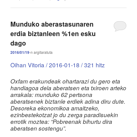
Munduko aberastasunaren
erdia biztanleen %1en esku
dago
2016/01/19
-n
argitaratuta
Oihan Vitoria /
2016-01-18
/ 321 hitz
Oxfam erakundeak ohartarazi du gero eta
handiagoa dela aberatsen eta txiroen arteko
arrakala: munduko 62 pertsona
aberatsenek biztanle erdiek adina diru dute.
Desoreka ekonomikoa amaitzeko,
ezinbestekotzat jo du zerga paradisuekin
errotik moztea: “Pobreenak bihurtu dira
aberatsen sostengu”.