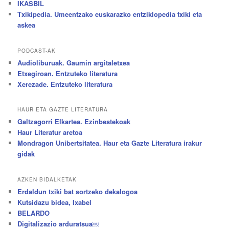
IKASBIL
Txikipedia. Umeentzako euskarazko entziklopedia txiki eta
askea
PODCAST-AK
Audioliburuak. Gaumin argitaletxea
Etxegiroan. Entzuteko literatura
Xerezade. Entzuteko literatura
HAUR ETA GAZTE LITERATURA
Galtzagorri Elkartea. Ezinbestekoak
Haur Literatur aretoa
Mondragon Unibertsitatea. Haur eta Gazte Literatura irakur
gidak
AZKEN BIDALKETAK
Erdaldun txiki bat sortzeko dekalogoa
Kutsidazu bidea, Ixabel
BELARDO
Digitalizazio arduratsua￼