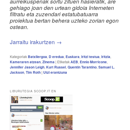
aurreikuspenak sortu zituen hasieratik, are
gehiago joan den urtean gidoia Interneten
filtratu eta zuzendari estatubatuarra
proiektua bertan behera uzteko zorian egon
ostean.
Jarraitu irakurtzen
→
Kategoriak
Batxilergoa
,
D eredua
,
Euskara
,
Iritzi testua
,
Iritzia
,
Kameraren atzean
,
Zinema
|
Etiketak
AEB
,
Ennio Morricone
,
Jennifer Jason Leigh
,
Kurt Russel
,
Quentin Tarantino
,
Samuel L.
Jackson
,
Tim Roth
|
Utzi erantzuna
LIBURUTEGIA SCOOP.IT EN