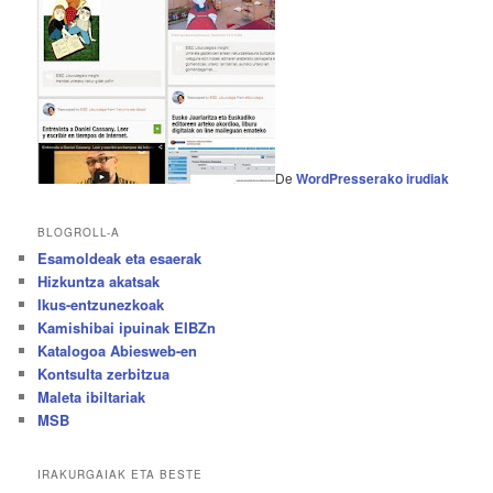
De
WordPresserako irudiak
BLOGROLL-A
Esamoldeak eta esaerak
Hizkuntza akatsak
Ikus-entzunezkoak
Kamishibai ipuinak EIBZn
Katalogoa Abiesweb-en
Kontsulta zerbitzua
Maleta ibiltariak
MSB
IRAKURGAIAK ETA BESTE