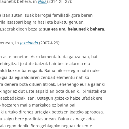
elaunetik behera, in
Naiz
(2014-XII-27):
a izan zuten, suak berrogei familiatik gora beren
rila itsasoari begira hasi eta bukatu genuen,
. Esaerak dioen bezala:
sua eta ura, belaunetik behera
.
kenean, in
joxelanda
(2007-I-29):
en aste honetan. Asko komentatu da gauza hau, bai
ehiegitzat jo dute batzuk hainbeste alarma eta
aldi koxkor batengatik. Baina nik ere egin nahi nuke
 Egia da eguraldiaren zenbait elementu nahiko
dira denera bota dituen litroak. Lehenengo euria galanki
xingor ez dut uste aspaldian bota duenik. Tximistak eta
daezbadakoak izan. Ostegun goizeko haize ufadak ere
o hotzaren maila markakoa ez baina bai
ki urtuko direnez urtegiak betetzen joateko aproposa.
u zaigu bere gordintasunean. Baina ez nago ados
ala egon denik. Bero gehiagoko neguak dezente