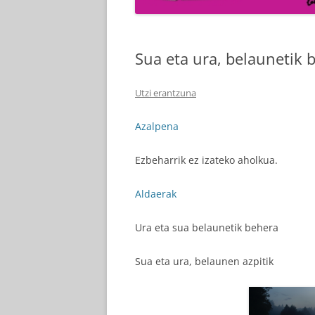
Sua eta ura, belaunetik 
Utzi erantzuna
Azalpena
Ezbeharrik ez izateko aholkua.
Aldaerak
Ura eta sua belaunetik behera
Sua eta ura, belaunen azpitik