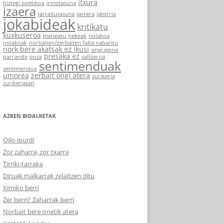
itxura
hiztegi poetikoa
irmotasuna
izaera
jarraitutasuna
jarrera
jatorria
jokabideak
kritikatu
kuxkuseroa
maiseatu
nekeak
nolakoa
nolakoak
norbaiten/zerbaiten falta nabaritu
nork bere akatsak ez ikusi
ongi egina
presaka ez
parranda
poza
saltseroa
sentimenduak
sentimendua
umorea
zerbait ongi atera
zurikeria
zurikeriatan
AZKEN BIDALKETAK
Oilo-ipurdi
Zor zaharra, zor txarra
Tirriki-tarraka
Diruak malkarrak zelaitzen ditu
Ximiko berri
Zer berri? Zaharrak berri
Norbait bere onetik atera