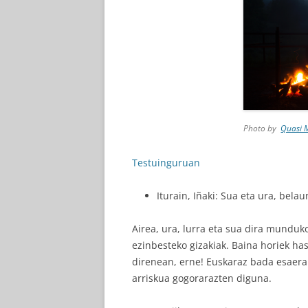
Photo by
Quasi 
Testuinguruan
Iturain, Iñaki: Sua eta ura, bela
Airea, ura, lurra eta sua dira munduko
ezinbesteko gizakiak. Baina horiek has
direnean, erne! Euskaraz bada esaera 
arriskua gogorarazten diguna.