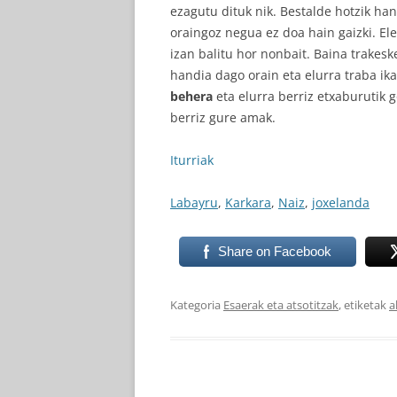
ezagutu dituk nik. Bestalde hotzik han
oraingoz negua ez doa hain gaizki. E
izan balitu hor nonbait. Baina trakesk
handia dago orain eta elurra traba ik
behera
eta elurra berriz etxaburutik g
berriz gure amak.
Iturriak
Labayru
,
Karkara
,
Naiz
,
joxelanda
Share on Facebook
Kategoria
Esaerak eta atsotitzak
, etiketak
a