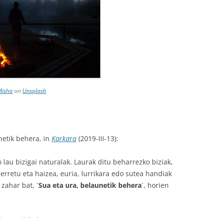
Misha
on
Unsplash
unetik behera, in
Karkara
(2019-III-13):
 lau bizigai naturalak. Laurak ditu beharrezko biziak,
erretu eta haizea, euria, lurrikara edo sutea handiak
zahar bat, `
Sua eta ura, belaunetik behera
´, horien