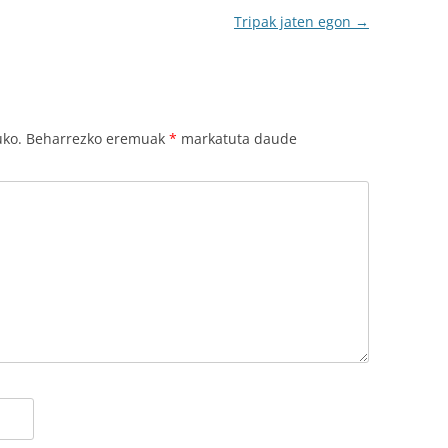
Tripak jaten egon
→
uko.
Beharrezko eremuak
*
markatuta daude