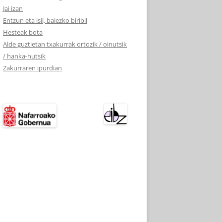
Jai izan
Entzun eta isil, baiezko biribil
Hesteak bota
Alde guztietan txakurrak ortozik / oinutsik
/ hanka-hutsik
Zakurraren ipurdian