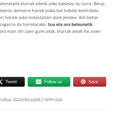
dienetatik elurrak ederki asko babestu du lurra. Beraz,
lementu demonio horiek pixka bat hobeto kontrolatu
eri horiek asko molestatzen dute jendea. Ibili behar
aragarria da horretarako.
Sua eta ura belaunetik
ora esan ohi zuen gure aitak. Elurrak ateak itxi zioen
Tweet
Follow us
Save
holkua
,
2022(e)ko irailak 1
egilea
itzul
.