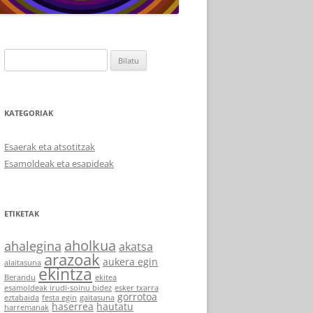
Bilatu:
KATEGORIAK
Esaerak eta atsotitzak
Esamoldeak eta esapideak
ETIKETAK
aholkua
ahalegina
akatsa
arazoak
aukera egin
alaitasuna
ekintza
Berandu
ekitea
esamoldeak irudi-soinu bidez
esker txarra
gorrotoa
eztabaida
festa egin
gaitasuna
haserrea
hautatu
harremanak