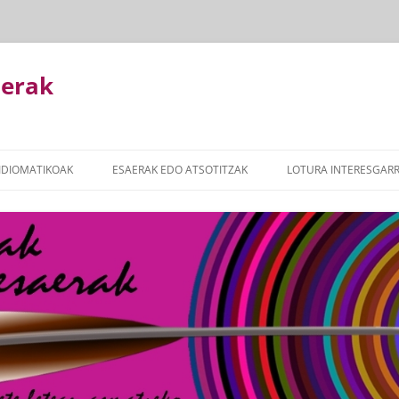
aerak
Edukira
salto
IDIOMATIKOAK
ESAERAK EDO ATSOTITZAK
LOTURA INTERESGARR
egin
K
ESAERAK ETA ATSOTITZAK