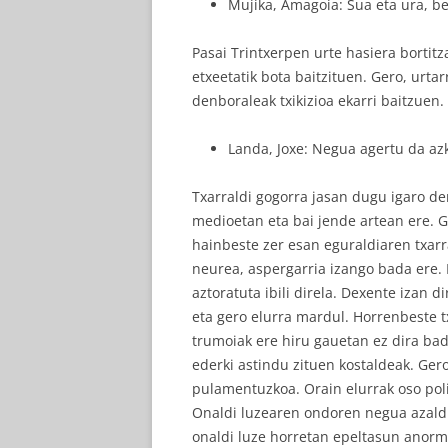
Mujika, Amagoia: Sua eta ura, b
Pasai Trintxerpen urte hasiera bortitz
etxeetatik bota baitzituen. Gero, urtar
denboraleak txikizioa ekarri baitzuen
Landa, Joxe: Negua agertu da az
Txarraldi gogorra jasan dugu igaro d
medioetan eta bai jende artean ere. G
hainbeste zer esan eguraldiaren txarr
neurea, aspergarria izango bada ere.
aztoratuta ibili direla. Dexente izan 
eta gero elurra mardul. Horrenbeste t
trumoiak ere hiru gauetan ez dira ba
ederki astindu zituen kostaldeak. Ger
pulamentuzkoa. Orain elurrak oso poli
Onaldi luzearen ondoren negua azald
onaldi luze horretan epeltasun anorm