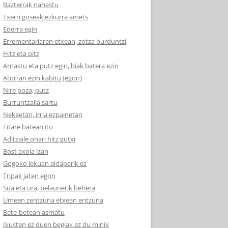
Bazterrak nahastu
Txerri goseak ezkurra amets
Ederra egin
Errementariaren etxean, zotza burduntzi
Hitz eta pitz
Arnastu eta putz egin, biak batera ezin
Atorran ezin kabitu (egon)
Nire poza, putz
Burruntzalia sartu
Nekeetan, irria ezpainetan
Titare batean ito
Aditzaile onari hitz gutxi
Bost axola izan
Gogoko lekuan aldaparik ez
Tripak jaten egon
Sua eta ura, belaunetik behera
Umeen zentzuna etxean entzuna
Bete-betean asmatu
Ikusten ez duen begiak ez du minik