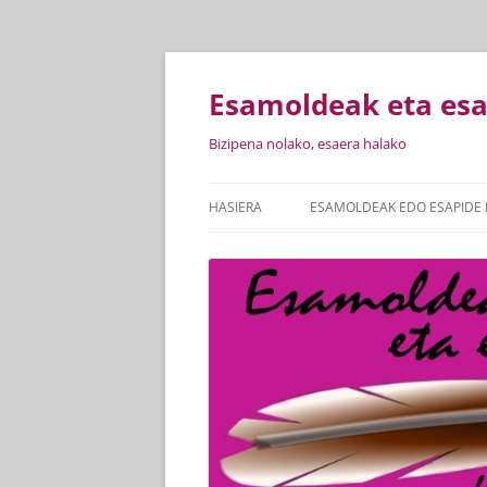
Esamoldeak eta es
Bizipena nolako, esaera halako
HASIERA
ESAMOLDEAK EDO ESAPIDE 
ESAMOLDEAK ETA ESAPIDEA