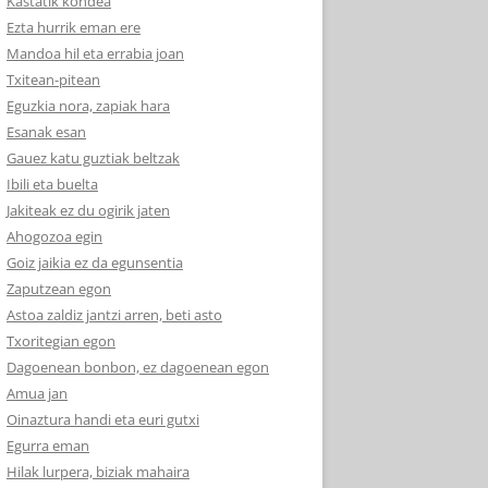
Kastatik kondea
Ezta hurrik eman ere
Mandoa hil eta errabia joan
Txitean-pitean
Eguzkia nora, zapiak hara
Esanak esan
Gauez katu guztiak beltzak
Ibili eta buelta
Jakiteak ez du ogirik jaten
Ahogozoa egin
Goiz jaikia ez da egunsentia
Zaputzean egon
Astoa zaldiz jantzi arren, beti asto
Txoritegian egon
Dagoenean bonbon, ez dagoenean egon
Amua jan
Oinaztura handi eta euri gutxi
Egurra eman
Hilak lurpera, biziak mahaira