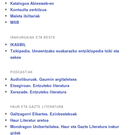
Katalogoa Abiesweb-en
Kontsulta zerbitzua
Maleta ibiltariak
MSB
IRAKURGAIAK ETA BESTE
IKASBIL
Txikipedia. Umeentzako euskarazko entziklopedia txiki eta
askea
PODCAST-AK
Audioliburuak. Gaumin argitaletxea
Etxegiroan. Entzuteko literatura
Xerezade. Entzuteko literatura
HAUR ETA GAZTE LITERATURA
Galtzagorri Elkartea. Ezinbestekoak
Haur Literatur aretoa
Mondragon Unibertsitatea. Haur eta Gazte Literatura irakur
gidak