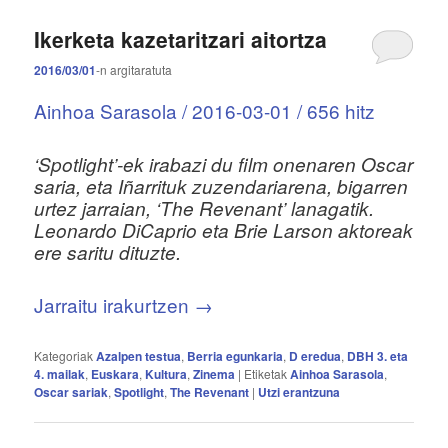
Ikerketa kazetaritzari aitortza
2016/03/01
-n
argitaratuta
Ainhoa Sarasola / 2016-03-01 / 656 hitz
‘Spotlight’-ek irabazi du film onenaren Oscar
saria, eta Iñarrituk zuzendariarena, bigarren
urtez jarraian, ‘The Revenant’ lanagatik.
Leonardo DiCaprio eta Brie Larson aktoreak
ere saritu dituzte.
Jarraitu irakurtzen
→
Kategoriak
Azalpen testua
,
Berria egunkaria
,
D eredua
,
DBH 3. eta
4. mailak
,
Euskara
,
Kultura
,
Zinema
|
Etiketak
Ainhoa Sarasola
,
Oscar sariak
,
Spotlight
,
The Revenant
|
Utzi erantzuna