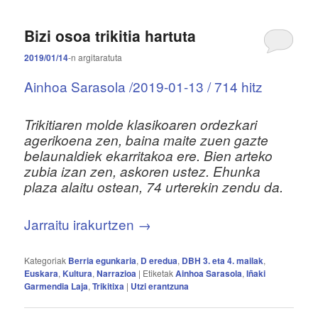
Bizi osoa trikitia hartuta
2019/01/14
-n
argitaratuta
Ainhoa Sarasola /2019-01-13 / 714 hitz
Trikitiaren molde klasikoaren ordezkari
agerikoena zen, baina maite zuen gazte
belaunaldiek ekarritakoa ere. Bien arteko
zubia izan zen, askoren ustez. Ehunka
plaza alaitu ostean, 74 urterekin zendu da.
Jarraitu irakurtzen
→
Kategoriak
Berria egunkaria
,
D eredua
,
DBH 3. eta 4. mailak
,
Euskara
,
Kultura
,
Narrazioa
|
Etiketak
Ainhoa Sarasola
,
Iñaki
Garmendia Laja
,
Trikitixa
|
Utzi erantzuna