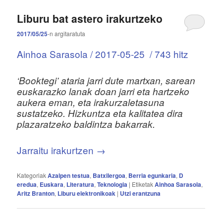
Liburu bat astero irakurtzeko
2017/05/25
-n
argitaratuta
Ainhoa Sarasola /
2017-05-25
/ 743 hitz
‘Booktegi’ ataria jarri dute martxan, sarean
euskarazko lanak doan jarri eta hartzeko
aukera eman, eta irakurzaletasuna
sustatzeko. Hizkuntza eta kalitatea dira
plazaratzeko baldintza bakarrak.
Jarraitu irakurtzen
→
Kategoriak
Azalpen testua
,
Batxilergoa
,
Berria egunkaria
,
D
eredua
,
Euskara
,
Literatura
,
Teknologia
|
Etiketak
Ainhoa Sarasola
,
Aritz Branton
,
Liburu elektronikoak
|
Utzi erantzuna