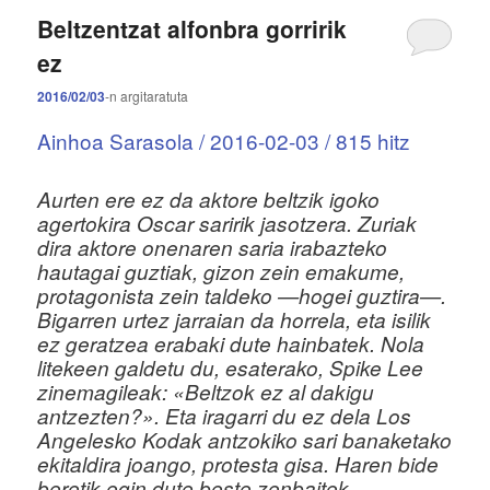
Beltzentzat alfonbra gorririk
ez
2016/02/03
-n
argitaratuta
Ainhoa Sarasola /
2016-02-03
/ 815 hitz
A
urten ere ez da aktore beltzik igoko
agertokira Oscar saririk jasotzera. Zuriak
dira aktore onenaren saria irabazteko
hautagai guztiak, gizon zein emakume,
protagonista zein taldeko —hogei guztira—.
Bigarren urtez jarraian da horrela, eta isilik
ez geratzea erabaki dute hainbatek. Nola
litekeen galdetu du, esaterako, Spike Lee
zinemagileak: «Beltzok ez al dakigu
antzezten?». Eta iragarri du ez dela Los
Angelesko Kodak antzokiko sari banaketako
ekitaldira joango, protesta gisa. Haren bide
beretik egin dute beste zenbaitek.