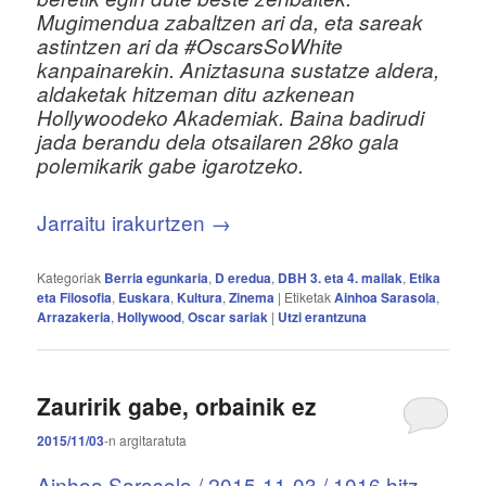
Mugimendua zabaltzen ari da, eta sareak
astintzen ari da #OscarsSoWhite
kanpainarekin. Aniztasuna sustatze aldera,
aldaketak hitzeman ditu azkenean
Hollywoodeko Akademiak. Baina badirudi
jada berandu dela otsailaren 28ko gala
polemikarik gabe igarotzeko.
Jarraitu irakurtzen
→
Kategoriak
Berria egunkaria
,
D eredua
,
DBH 3. eta 4. mailak
,
Etika
eta Filosofia
,
Euskara
,
Kultura
,
Zinema
|
Etiketak
Ainhoa Sarasola
,
Arrazakeria
,
Hollywood
,
Oscar sariak
|
Utzi erantzuna
Zauririk gabe, orbainik ez
2015/11/03
-n
argitaratuta
Ainhoa Sarasola /
2015-11-03
/ 1016 hitz