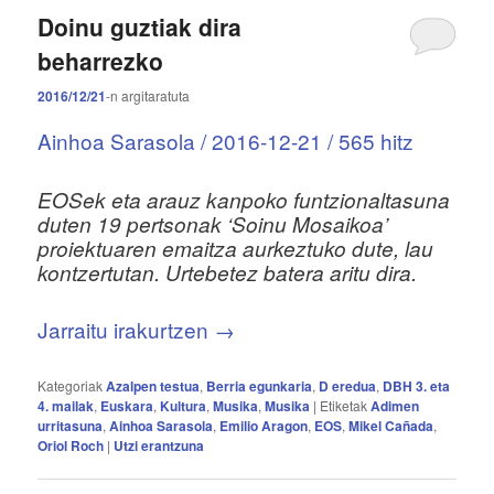
Doinu guztiak dira
beharrezko
2016/12/21
-n
argitaratuta
Ainhoa Sarasola /
2016-12-21
/ 565 hitz
EOSek eta arauz kanpoko funtzionaltasuna
duten 19 pertsonak ‘Soinu Mosaikoa’
proiektuaren emaitza aurkeztuko dute, lau
kontzertutan. Urtebetez batera aritu dira.
Jarraitu irakurtzen
→
Kategoriak
Azalpen testua
,
Berria egunkaria
,
D eredua
,
DBH 3. eta
4. mailak
,
Euskara
,
Kultura
,
Musika
,
Musika
|
Etiketak
Adimen
urritasuna
,
Ainhoa Sarasola
,
Emilio Aragon
,
EOS
,
Mikel Cañada
,
Oriol Roch
|
Utzi erantzuna