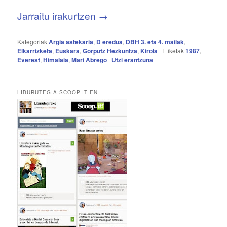
Jarraitu irakurtzen
→
Kategoriak
Argia astekaria
,
D eredua
,
DBH 3. eta 4. mailak
,
Elkarrizketa
,
Euskara
,
Gorputz Hezkuntza
,
Kirola
|
Etiketak
1987
,
Everest
,
Himalaia
,
Mari Abrego
|
Utzi erantzuna
LIBURUTEGIA SCOOP.IT EN