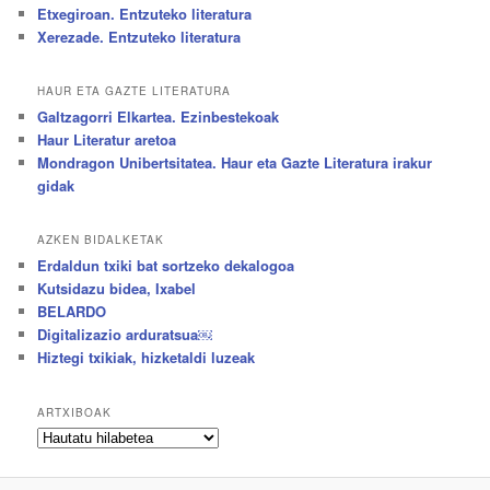
Etxegiroan. Entzuteko literatura
Xerezade. Entzuteko literatura
HAUR ETA GAZTE LITERATURA
Galtzagorri Elkartea. Ezinbestekoak
Haur Literatur aretoa
Mondragon Unibertsitatea. Haur eta Gazte Literatura irakur
gidak
AZKEN BIDALKETAK
Erdaldun txiki bat sortzeko dekalogoa
Kutsidazu bidea, Ixabel
BELARDO
Digitalizazio arduratsua￼
Hiztegi txikiak, hizketaldi luzeak
ARTXIBOAK
Artxiboak