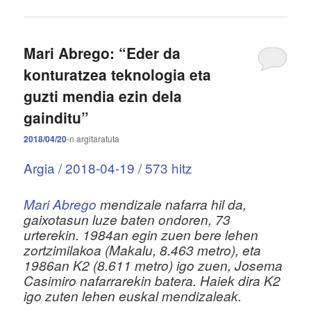
Mari Abrego: “Eder da
konturatzea teknologia eta
guzti mendia ezin dela
gainditu”
2018/04/20
-n
argitaratuta
Argia / 2018-04-19 / 573 hitz
Mari Abrego
mendizale nafarra hil da,
gaixotasun luze baten ondoren, 73
urterekin. 1984an egin zuen bere lehen
zortzimilakoa (Makalu, 8.463 metro), eta
1986an K2 (8.611 metro) igo zuen, Josema
Casimiro nafarrarekin batera. Haiek dira K2
igo zuten lehen euskal mendizaleak.