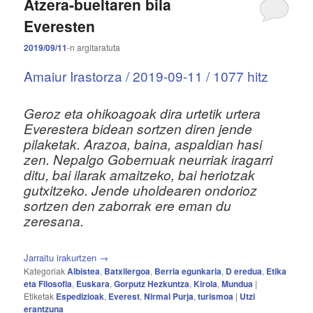
Atzera-bueltaren bila
Everesten
2019/09/11
-n
argitaratuta
Amaiur Irastorza / 2019-09-11 / 1077 hitz
Geroz eta ohikoagoak dira urtetik urtera
Everestera bidean sortzen diren jende
pilaketak. Arazoa, baina, aspaldian hasi
zen. Nepalgo Gobernuak neurriak iragarri
ditu, bai ilarak amaitzeko, bai heriotzak
gutxitzeko. Jende uholdearen ondorioz
sortzen den zaborrak ere eman du
zeresana.
Jarraitu irakurtzen
→
Kategoriak
Albistea
,
Batxilergoa
,
Berria egunkaria
,
D eredua
,
Etika
eta Filosofia
,
Euskara
,
Gorputz Hezkuntza
,
Kirola
,
Mundua
|
Etiketak
Espedizioak
,
Everest
,
Nirmal Purja
,
turismoa
|
Utzi
erantzuna