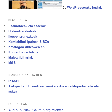
De
WordPresserako irudiak
BLOGROLL-A
Esamoldeak eta esaerak
Hizkuntza akatsak
Ikus-entzunezkoak
Kamishibai ipuinak EIBZn
Katalogoa Abiesweb-en
Kontsulta zerbitzua
Maleta ibiltariak
MSB
IRAKURGAIAK ETA BESTE
IKASBIL
Txikipedia. Umeentzako euskarazko entziklopedia txiki eta
askea
PODCAST-AK
Audioliburuak. Gaumin argitaletxea