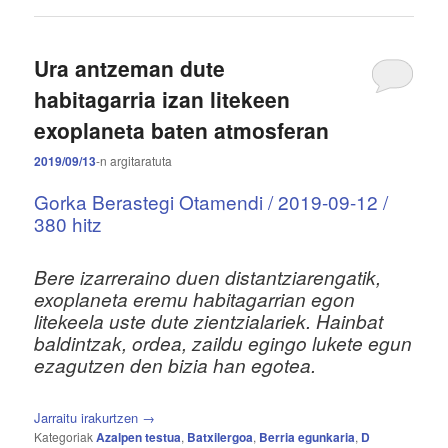
Ura antzeman dute
habitagarria izan litekeen
exoplaneta baten atmosferan
2019/09/13
-n
argitaratuta
Gorka Berastegi Otamendi / 2019-09-12 /
380 hitz
Bere izarreraino duen distantziarengatik,
exoplaneta eremu habitagarrian egon
litekeela uste dute zientzialariek. Hainbat
baldintzak, ordea, zaildu egingo lukete egun
ezagutzen den bizia han egotea.
Jarraitu irakurtzen
→
Kategoriak
Azalpen testua
,
Batxilergoa
,
Berria egunkaria
,
D