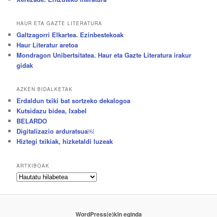
HAUR ETA GAZTE LITERATURA
Galtzagorri Elkartea. Ezinbestekoak
Haur Literatur aretoa
Mondragon Unibertsitatea. Haur eta Gazte Literatura irakur
gidak
AZKEN BIDALKETAK
Erdaldun txiki bat sortzeko dekalogoa
Kutsidazu bidea, Ixabel
BELARDO
Digitalizazio arduratsua￼
Hiztegi txikiak, hizketaldi luzeak
ARTXIBOAK
Artxiboak
WordPress(e)kin eginda