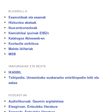
BLOGROLL-A
Esamoldeak eta esaerak
Hizkuntza akatsak
Ikus-entzunezkoak
Kamishibai ipuinak EIBZn
Katalogoa Abiesweb-en
Kontsulta zerbitzua
Maleta ibiltariak
MSB
IRAKURGAIAK ETA BESTE
IKASBIL
Txikipedia. Umeentzako euskarazko entziklopedia txiki eta
askea
PODCAST-AK
Audioliburuak. Gaumin argitaletxea
Etxegiroan. Entzuteko literatura
Xerezade. Entzuteko literatura