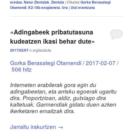
eredua
,
Natur Zientziak
,
Zientzia
|
Etiketak
Gorka Berasategi
Otamendi
,
K2-18b exoplaneta
,
Ura
|
Utzi erantzuna
«Adingabeek pribatutasuna
kudeatzen ikasi behar dute»
2017/02/07
-n
argitaratuta
Gorka Berasategi Otamendi / 2017-02-07 /
506 hitz
Interneten erabilerak gora egin du
adingabeetan, eta arrisku egoerak ugaritu
dira. Proportzioan, aldiz, gutxiago dira
kaltetuak. Garmendiak gidatu duen azken
ikerketaren emaitzak dira.
Jarraitu irakurtzen
→