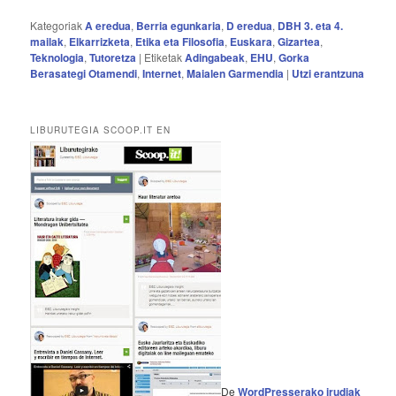
Kategoriak
A eredua
,
Berria egunkaria
,
D eredua
,
DBH 3. eta 4.
mailak
,
Elkarrizketa
,
Etika eta Filosofia
,
Euskara
,
Gizartea
,
Teknologia
,
Tutoretza
|
Etiketak
Adingabeak
,
EHU
,
Gorka
Berasategi Otamendi
,
Internet
,
Maialen Garmendia
|
Utzi erantzuna
LIBURUTEGIA SCOOP.IT EN
De
WordPresserako irudiak