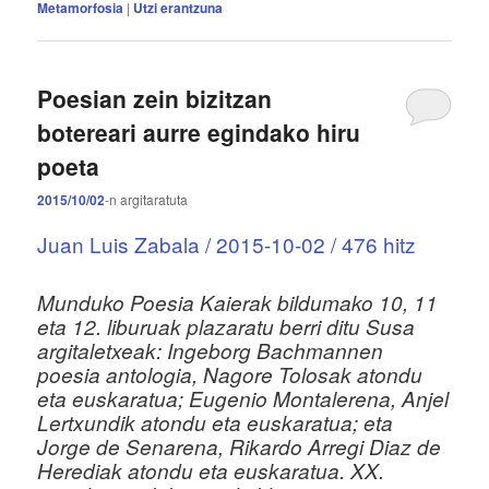
Metamorfosia
|
Utzi erantzuna
Poesian zein bizitzan
botereari aurre egindako hiru
poeta
2015/10/02
-n
argitaratuta
Juan Luis Zabala /
2015-10-02
/ 476 hitz
M
unduko Poesia Kaierak bildumako 10, 11
eta 12. liburuak plazaratu berri ditu Susa
argitaletxeak: Ingeborg Bachmannen
poesia antologia, Nagore Tolosak atondu
eta euskaratua; Eugenio Montalerena, Anjel
Lertxundik atondu eta euskaratua; eta
Jorge de Senarena, Rikardo Arregi Diaz de
Herediak atondu eta euskaratua. XX.