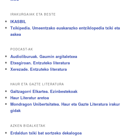
IRAKURGAIAK ETA BESTE
IKASBIL
Txikipedia. Umeentzako euskarazko entziklopedia txiki eta
askea
PODCAST-AK
Audioliburuak. Gaumin argitaletxea
Etxegiroan. Entzuteko literatura
Xerezade. Entzuteko literatura
HAUR ETA GAZTE LITERATURA
Galtzagorri Elkartea. Ezinbestekoak
Haur Literatur aretoa
Mondragon Unibertsitatea. Haur eta Gazte Literatura irakur
gidak
AZKEN BIDALKETAK
Erdaldun txiki bat sortzeko dekalogoa