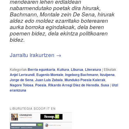
mendearen lehen erdialdean
nabarmendutako poetak dira hirurak,
Bachmann, Montale zein De Sena, hirurak
aldez edo moldez ezarritako boterearen
aurka borroka egindakoak, dela beren
poemen bidez, dela ekintza politikoaren
bidez.
Jarraitu irakurtzen
→
Kategoriak
Berria egunkaria
,
Kultura
,
Liburua
,
Literatura
|
Etiketak
Anjel Lertxundi
,
Eugenio Montale
,
Ingeborg Bachmann
,
Itzulpena
,
Jorge de Sena
,
Juan Luis Zabala
,
Munduko Poesia Kaierak
,
Nagore Tolosa
,
Poesia
,
Rikardo Arregi Diez de Heredia
,
Susa
|
Utzi
erantzuna
LIBURUTEGIA SCOOP.IT EN