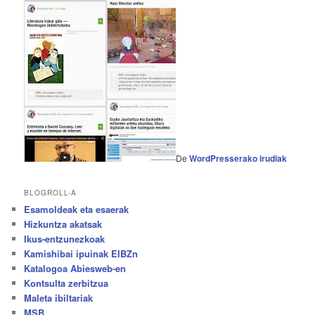
De
WordPresserako irudiak
BLOGROLL-A
Esamoldeak eta esaerak
Hizkuntza akatsak
Ikus-entzunezkoak
Kamishibai ipuinak EIBZn
Katalogoa Abiesweb-en
Kontsulta zerbitzua
Maleta ibiltariak
MSB