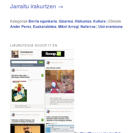
Jarraitu irakurtzen
→
Kategoriak
Berria egunkaria
,
Gizartea
,
Hizkuntza
,
Kultura
|
Etiketak
Ander Perez
,
Euskarabidea
,
Mikel Arregi
,
Nafarroa
|
Utzi erantzuna
LIBURUTEGIA SCOOP.IT EN