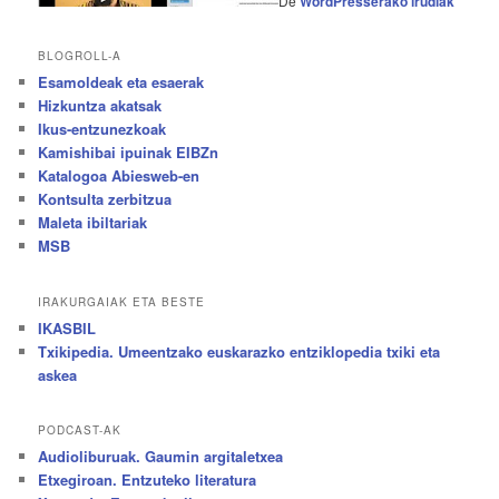
De
WordPresserako irudiak
BLOGROLL-A
Esamoldeak eta esaerak
Hizkuntza akatsak
Ikus-entzunezkoak
Kamishibai ipuinak EIBZn
Katalogoa Abiesweb-en
Kontsulta zerbitzua
Maleta ibiltariak
MSB
IRAKURGAIAK ETA BESTE
IKASBIL
Txikipedia. Umeentzako euskarazko entziklopedia txiki eta
askea
PODCAST-AK
Audioliburuak. Gaumin argitaletxea
Etxegiroan. Entzuteko literatura