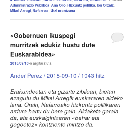
Administrazio Publikoa
,
Ana Ollo
,
Hizkuntz politika
,
Ion Orzaiz
,
Mikel Arregi
,
Nafarroa
|
Utzi erantzuna
«Gobernuen ikuspegi
murritzek edukiz hustu dute
Euskarabidea»
2015/09/10
-n
argitaratuta
Ander Perez /
2015-09-10
/ 1043 hitz
Erakundeetan eta gizarte zibilean, bietan
ezagutu du Mikel Arregik euskararen aldeko
lana. Orain, Nafarroako hizkuntz politikaren
ardura hartu du bere gain. Aldaketa garaia
da, eta euskalgintzaren «behar eta
gogoetez» kontziente mintzo da.