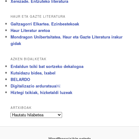
Xerezade. Entzuteko literatura
HAUR ETA GAZTE LITERATURA
Galtzagorri Elkartea. Ezinbestekoak
Haur Literatur aretoa
Mondragon Unibertsitatea. Haur eta Gazte Literatura irakur
gidak
AZKEN BIDALKETAK
Erdaldun txiki bat sortzeko dekalogoa
Kutsidazu bidea, Ixabel
BELARDO
Digitalizazio arduratsua￼
Hiztegi txikiak, hizketaldi luzeak
ARTXIBOAK
Artxiboak
WordPress(e)kin eginda